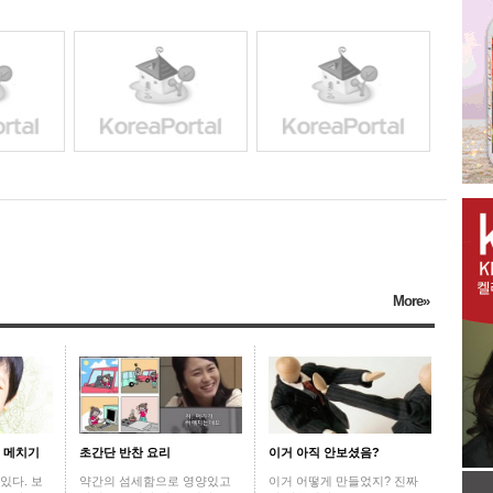
More»
어 메치기
초간단 반찬 요리
이거 아직 안보셨음?
있다. 보
약간의 섬세함으로 영양있고
이거 어떻게 만들었지? 진짜