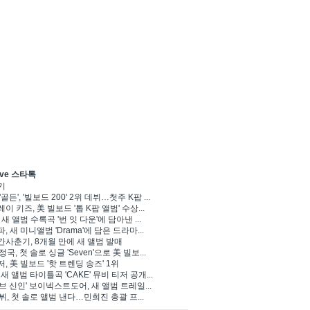
ve 스타톡
기
'골든', '빌보드 200' 2위 데뷔…첫주 K팝 ...
이 키즈, 美 빌보드 '톱 K팝 앨범' 수상...
 새 앨범 수록곡 '번 잇 다운'에 담아낸 ...
, 새 미니앨범 'Drama'에 담은 드라마...
사춘기, 8개월 만에 새 앨범 발매
 정국, 첫 솔로 싱글 'Seven'으로 美 빌보...
, 美 빌보드 '핫 트렌딩 송즈' 1위
Y, 새 앨범 타이틀곡 'CAKE' 뮤비 티저 공개...
브 신인' 보이넥스트도어, 새 앨범 트레일...
 뷔, 첫 솔로 앨범 낸다…민희진 총괄 프...