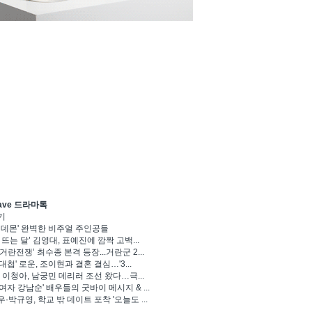
ave 드라마톡
기
 데몬' 완벽한 비주얼 주인공들
 뜨는 달’ 김영대, 표예진에 깜짝 고백...
거란전쟁’ 최수종 본격 등장...거란군 2...
대첩' 로운, 조이현과 결혼 결심…'3...
' 이청아, 남궁민 데리러 조선 왔다…극...
여자 강남순' 배우들의 굿바이 메시지 & ...
·박규영, 학교 밖 데이트 포착 '오늘도 ...