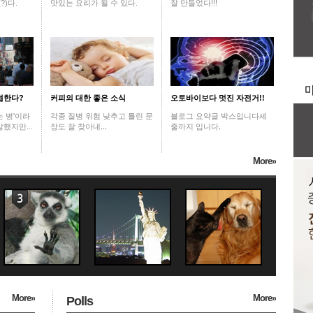
?)다.
맛있는 요리가 될 수 있다.
잘 만들었다!!!
협한다?
커피의 대한 좋은 소식
오토바이보다 멋진 자전거!!
 병'이라
각종 질병 위험 낮추고 틀린 문
블로그 요약글 박스입니다세
했지만...
장도 잘 찾아내
...
줄까지 입니다
.
More»
More»
More»
Polls