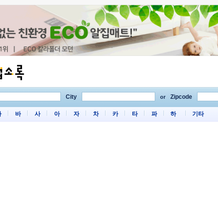
City
Zipcode
or
마
바
사
아
자
차
카
타
파
하
기타