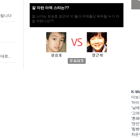
잘 자란 아역 스타는??
드립니다
잘 나가는 유승호 장근석 이 둘다 아역출신 배우들 누가 더
잘 자랐나요??
로...
K-W
더보
'마이
‘낮에
‘고려
'혼례
'연인
'힘쎈
차은우