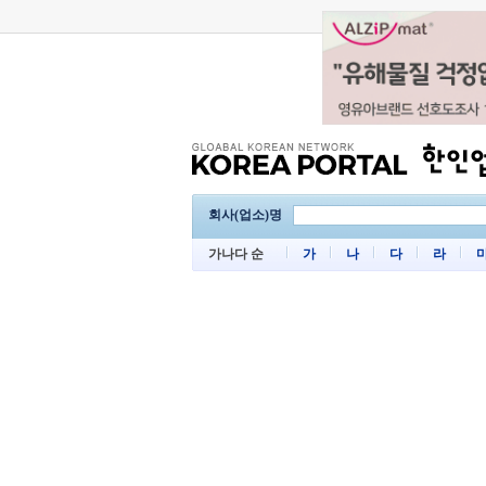
회사(업소)명
가나다 순
가
나
다
라