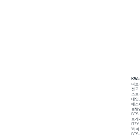
KWa
더보
정국 
스트레
태연,
에스파
볼빨간
BTS
트레저
ITZ
'하이
BTS