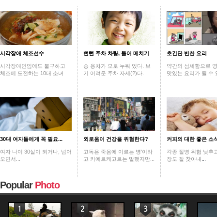
시각장애 체조선수
뻔뻔 주차 차량, 들어 메치기
초간단 반찬 요리
시각장애인임에도 불구하고
승 용차가 모로 누워 있다. 보
약간의 섬세함으로 
체조에 도전하는 10대 소녀
기 어려운 주차 자세(?)다.
맛있는 요리가 될 수 
30대 여자들에게 꼭 필요...
외로움이 건강을 위협한다?
커피의 대한 좋은 소
여자 나이 30살이 되거나, 넘어
고독은 죽음에 이르는 병'이라
각종 질병 위험 낮추고
오면서...
고 키에르케고르는 말했지만...
장도 잘 찾아내
...
Popular
Photo