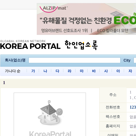
회사(업소)명
City
가나다 순
가
나
다
라
마
바
사
아
자
1
1
주소
1 , 
전화번호
123
팩스번호
없
홈페이지
없
이메일
없