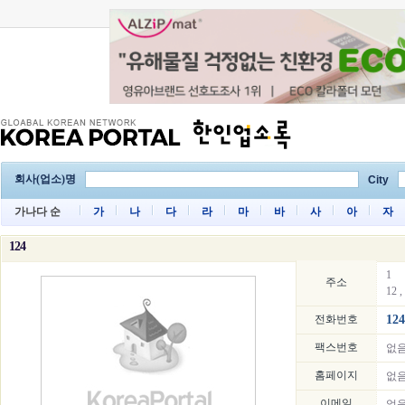
회사(업소)명
City
가나다 순
가
나
다
라
마
바
사
아
자
124
1
주소
12 ,
전화번호
124
팩스번호
없
홈페이지
없
이메일
없