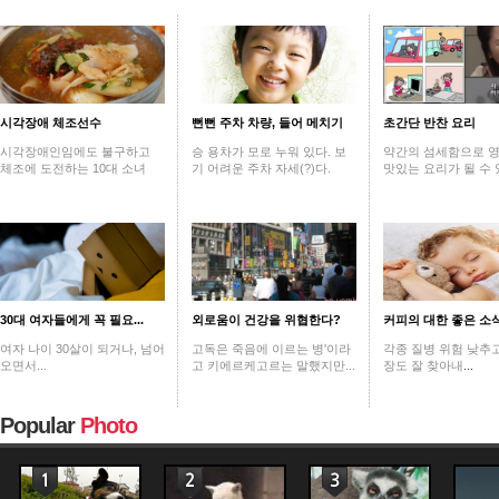
시각장애 체조선수
뻔뻔 주차 차량, 들어 메치기
초간단 반찬 요리
시각장애인임에도 불구하고
승 용차가 모로 누워 있다. 보
약간의 섬세함으로 
체조에 도전하는 10대 소녀
기 어려운 주차 자세(?)다.
맛있는 요리가 될 수 
30대 여자들에게 꼭 필요...
외로움이 건강을 위협한다?
커피의 대한 좋은 소
여자 나이 30살이 되거나, 넘어
고독은 죽음에 이르는 병'이라
각종 질병 위험 낮추고
오면서...
고 키에르케고르는 말했지만...
장도 잘 찾아내
...
Popular
Photo