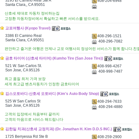
3295 El Camino Real Ste A
408-204-6948
Santa Clara,, CA 95051
산호세 제대로 자동차 정비하는집
고정환 자동차정비에서 확실하고 빠른 서비스를 받으세요.
교포여행사 (Kyopo Travel)
3386 El Camino Real
408-296-1521
Santa Clara, CA 95051
408-296-7082
편안하고 즐거운 여행은 언제나 교포 여행사의 정성어린 서비스가 함께 합니다.
금호 타이어 (산호세 타이어) (Kumho Tire (San Jose Tire))
521 W. San Carlos St.
408-998-4267
Son Jose, CA 95126
408-998-7487
최고 품질 최저 가격 보장
세게 최고급 벤츠자동차가 인정한 금호타이어
김스오토바디-산호세 오토바디 (Kim's Auto Body Shop)
525 W San Carlos St
408-294-7633
San Jose, CA 95126
408-294-4880
고객의 입장에서 처음부터 끝까지
고객의 마음으로 서비스 해드립니다
김한일 치과(산호세 교정치과) (Dr. Jonathan H. Kim D.D.S INC.)
1725 Berryessa Rd Ste B
408-259-2900