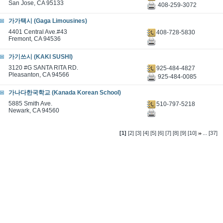
San Jose, CA 95133
408-259-3072
가가택시 (Gaga Limousines)
4401 Central Ave.#43
408-728-5830
Fremont, CA 94536
가기쓰시 (KAKI SUSHI)
3120 #G SANTA RITA RD.
925-484-4827
Pleasanton, CA 94566
925-484-0085
가나다한국학교 (Kanada Korean School)
5885 Smith Ave.
510-797-5218
Newark, CA 94560
...
[1]
[2]
[3]
[4]
[5]
[6]
[7]
[8]
[9]
[10]
[37]