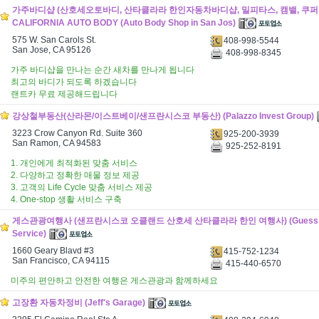
가주바디샵 (산호세오토바디, 산타클라라 한인자동차바디샵, 밀피타스, 캠밸, 쿠퍼티
CALIFORNIA AUTO BODY (Auto Body Shop in San Jos)
575 W. San Carols St.
408-998-5544
San Jose, CA 95126
408-998-8345
가주 바디샵을 만나는 순간 새차를 만나게 됩니다
최고의 바디가 되도록 하겠습니다
랜트카 무료 제공해드립니다
강상철부동산(산라몬/이스트베이/샌프란시스코 부동산) (Palazzo Invest Group)
3223 Crow Canyon Rd. Suite 360
925-200-3939
San Ramon, CA 94583
925-252-8191
1. 개인에게 최적화된 맞춤 서비스
2. 다양하고 정확한 매물 정보 제공
3. 고객의 Life Cycle 맞춤 서비스 제공
4. One-stop 생활 서비스 구축
게스관광여행사 (샌프란시스코 오클랜드 산호세 산타클라라 한인 여행사) (Guess Tr
Service)
1660 Geary Blavd #3
415-752-1234
San Francisco, CA 94115
415-440-6570
미주의 편안하고 안전한 여행은 게스관광과 함께하세요
고장환 자동차정비 (Jeff's Garage)