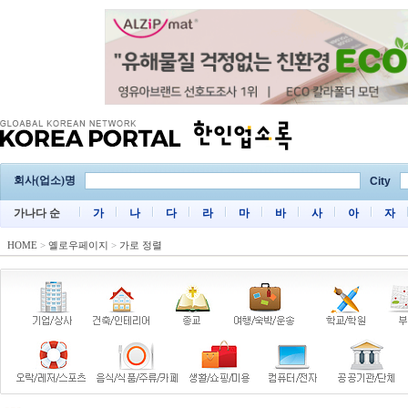
회사(업소)명
City
가나다 순
가
나
다
라
마
바
사
아
자
HOME
>
옐로우페이지
>
가로 정렬