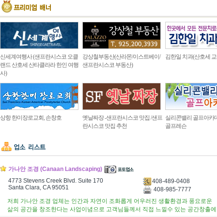
신세계여행사 (샌프란시스코 오클
강상철부동산(산라몬/이스트베이/
김한일 치과(산호세 교
랜드 산호세 산타클라라 한인 여행
샌프란시스코 부동산)
사)
상항 한미장로교회, 손창호
옛날짜장 -샌프란시스코 맛집 /샌프
실리콘밸리 골프아카
란시스코 맛집 추천
골프레슨
가나안 조경 (Canaan Landscaping)
4773 Stevens Creek Blvd. Suite 170
408-489-0408
Santa Clara, CA 95051
408-985-7777
저희 가나안 조경 업체는 인간과 자연이 조화롭게 어우러진 생활환경과 풍요로운
삶의 공간을 창조한다는 사업이념으로 고객님들께서 직접 느낄수 있는 공간창출에