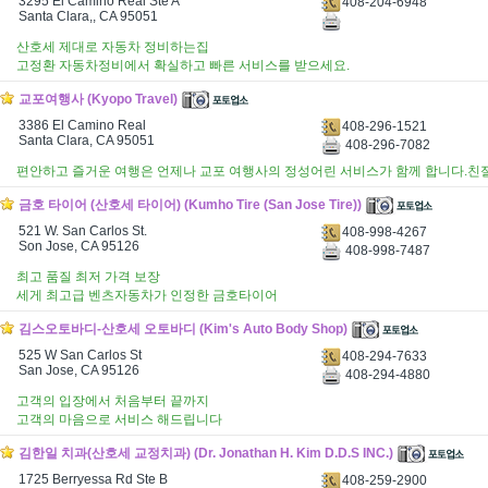
3295 El Camino Real Ste A
408-204-6948
Santa Clara,, CA 95051
산호세 제대로 자동차 정비하는집
고정환 자동차정비에서 확실하고 빠른 서비스를 받으세요.
교포여행사 (Kyopo Travel)
3386 El Camino Real
408-296-1521
Santa Clara, CA 95051
408-296-7082
편안하고 즐거운 여행은 언제나 교포 여행사의 정성어린 서비스가 함께 합니다.
금호 타이어 (산호세 타이어) (Kumho Tire (San Jose Tire))
521 W. San Carlos St.
408-998-4267
Son Jose, CA 95126
408-998-7487
최고 품질 최저 가격 보장
세게 최고급 벤츠자동차가 인정한 금호타이어
김스오토바디-산호세 오토바디 (Kim's Auto Body Shop)
525 W San Carlos St
408-294-7633
San Jose, CA 95126
408-294-4880
고객의 입장에서 처음부터 끝까지
고객의 마음으로 서비스 해드립니다
김한일 치과(산호세 교정치과) (Dr. Jonathan H. Kim D.D.S INC.)
1725 Berryessa Rd Ste B
408-259-2900