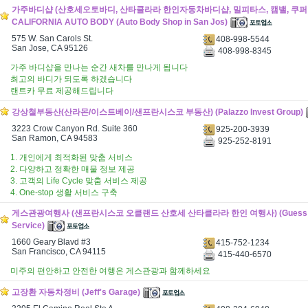
가주바디샵 (산호세오토바디, 산타클라라 한인자동차바디샵, 밀피타스, 캠밸, 쿠퍼티
CALIFORNIA AUTO BODY (Auto Body Shop in San Jos)
575 W. San Carols St.
408-998-5544
San Jose, CA 95126
408-998-8345
가주 바디샵을 만나는 순간 새차를 만나게 됩니다
최고의 바디가 되도록 하겠습니다
랜트카 무료 제공해드립니다
강상철부동산(산라몬/이스트베이/샌프란시스코 부동산) (Palazzo Invest Group)
3223 Crow Canyon Rd. Suite 360
925-200-3939
San Ramon, CA 94583
925-252-8191
1. 개인에게 최적화된 맞춤 서비스
2. 다양하고 정확한 매물 정보 제공
3. 고객의 Life Cycle 맞춤 서비스 제공
4. One-stop 생활 서비스 구축
게스관광여행사 (샌프란시스코 오클랜드 산호세 산타클라라 한인 여행사) (Guess Tr
Service)
1660 Geary Blavd #3
415-752-1234
San Francisco, CA 94115
415-440-6570
미주의 편안하고 안전한 여행은 게스관광과 함께하세요
고장환 자동차정비 (Jeff's Garage)