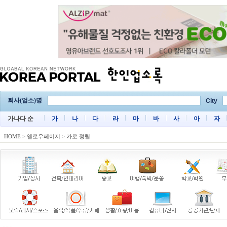
회사(업소)명
City
가나다 순
가
나
다
라
마
바
사
아
자
HOME
>
옐로우페이지
>
가로 정렬