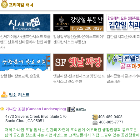
신세계여행사 (샌프란시스코 오클
강상철부동산(산라몬/이스트베이/
김한일 치과(산호세 교
랜드 산호세 산타클라라 한인 여행
샌프란시스코 부동산)
사)
상항 한미장로교회, 손창호
옛날짜장 -샌프란시스코 맛집 /샌프
실리콘밸리 골프아카
란시스코 맛집 추천
골프레슨
가나안 조경 (Canaan Landscaping)
4773 Stevens Creek Blvd. Suite 170
408-489-0408
Santa Clara, CA 95051
408-985-7777
저희 가나안 조경 업체는 인간과 자연이 조화롭게 어우러진 생활환경과 풍요로운
삶의 공간을 창조한다는 사업이념으로 고객님들께서 직접 느낄수 있는 공간창출에