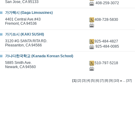
San Jose, CA 95133
408-259-3072
가가택시 (Gaga Limousines)
4401 Central Ave.#43
408-728-5830
Fremont, CA 94536
가기쓰시 (KAKI SUSHI)
3120 #G SANTA RITA RD.
925-484-4827
Pleasanton, CA 94566
925-484-0085
가나다한국학교 (Kanada Korean School)
5885 Smith Ave.
510-797-5218
Newark, CA 94560
...
[1]
[2]
[3]
[4]
[5]
[6]
[7]
[8]
[9]
[10]
[37]