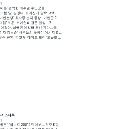
기
 데몬' 완벽한 비주얼 주인공들
 뜨는 달’ 김영대, 표예진에 깜짝 고백...
거란전쟁’ 최수종 본격 등장...거란군 2...
대첩' 로운, 조이현과 결혼 결심…'3...
' 이청아, 남궁민 데리러 조선 왔다…극...
여자 강남순' 배우들의 굿바이 메시지 & ...
·박규영, 학교 밖 데이트 포착 '오늘도 ...
ve 스타톡
기
골든', '빌보드 200' 2위 데뷔…첫주 K팝 ...