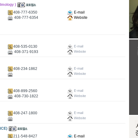
mology )
408-777-6350
E-mail
408-777-6354
Website
408-535-0130
E-mail
408-371-9193
Website
408-234-1862
E-mail
Website
408-899-2560
E-mail
408-730-1822
Website
408-247-1800
E-mail
Website
NCE)
211-548-8427
E-mail