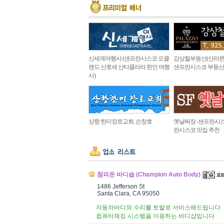
신세계여행사 (샌프란시스코 오클
강상철부동산(산라몬
랜드 산호세 산타클라라 한인 여행
샌프란시스코 부동산
사)
상항 한미장로교회, 손창호
옛날짜장 -샌프란시스
란시스코 맛집 추천
참피온 바디숍 (Champion Auto Body)
1486 Jefferson St
Santa Clara, CA 95050
자동차바디와 수리를 토탈로 서비스해드립니다
컴퓨터체킹 시스템을 이용하는 바디샵입니다