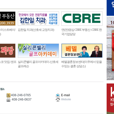
/이스트베이/
김한일 치과(산호세 교정치과)
연(전)영심 CBRE 부동산 -CBRE 한
)
국기업담당
코 맛집 /샌프
실리콘밸리 골프아카데미-산호세
베델결혼정보센타(미주에서 믿을
골프레슨
수있는 결혼 상담소)
408-246-0765
E-mail
408-246-0637
Website