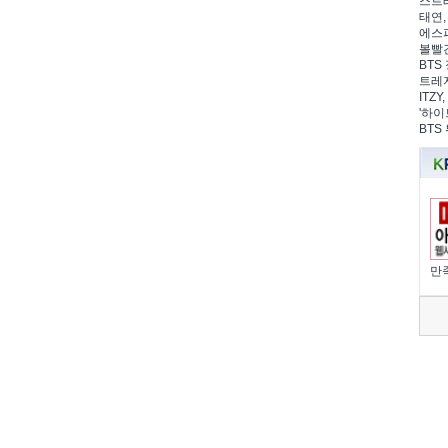
스트레
태연,
에스파
볼빨간
BTS 
트레저
ITZ
'하이
BTS
만