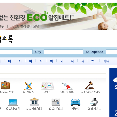
City
Zipcode
or
마
바
사
아
자
차
카
타
파
하
기타