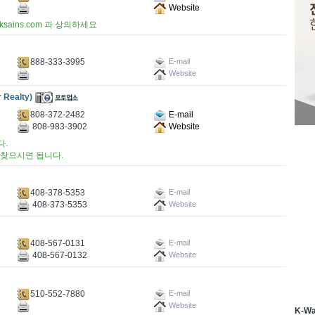
Website
sains.com 과 상의하세요
888-333-3995
E-mail
Website
Realty)
808-372-2482
E-mail
808-983-3902
Website
다.
를 찾으시면 됩니다.
408-378-5353
E-mail
408-373-5353
Website
408-567-0131
E-mail
408-567-0132
Website
510-552-7880
E-mail
Website
K-W