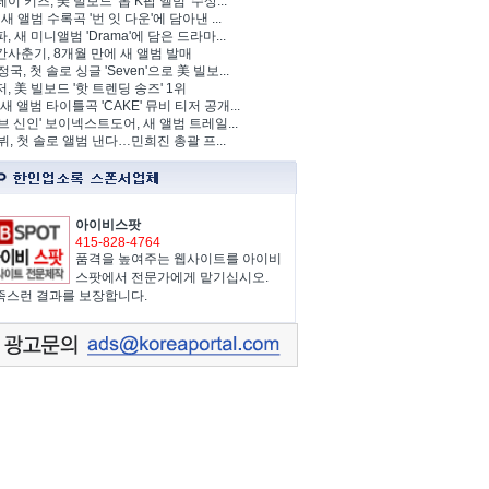
이 키즈, 美 빌보드 '톱 K팝 앨범' 수상...
 새 앨범 수록곡 '번 잇 다운'에 담아낸 ...
, 새 미니앨범 'Drama'에 담은 드라마...
사춘기, 8개월 만에 새 앨범 발매
정국, 첫 솔로 싱글 'Seven'으로 美 빌보...
, 美 빌보드 '핫 트렌딩 송즈' 1위
Y, 새 앨범 타이틀곡 'CAKE' 뮤비 티저 공개...
브 신인' 보이넥스트도어, 새 앨범 트레일...
 뷔, 첫 솔로 앨범 낸다…민희진 총괄 프...
아이비스팟
415-828-4764
품격을 높여주는 웹사이트를 아이비
스팟에서 전문가에게 맡기십시오.
족스런 결과를 보장합니다.