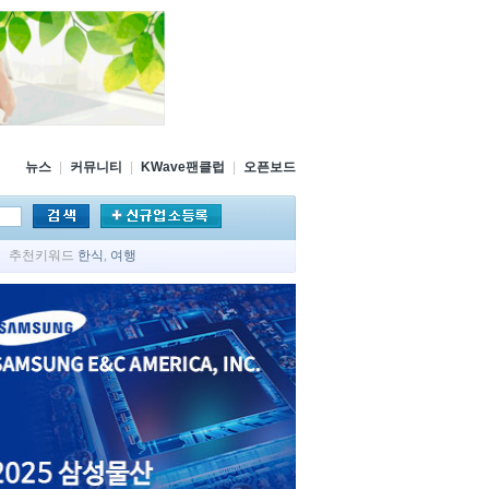
뉴스
|
커뮤니티
|
KWave팬클럽
|
오픈보드
추천키워드
한식
,
여행