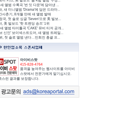
이 키즈, 美 빌보드 '톱 K팝 앨범' 수상...
 새 앨범 수록곡 '번 잇 다운'에 담아낸 ...
, 새 미니앨범 'Drama'에 담은 드라마...
사춘기, 8개월 만에 새 앨범 발매
정국, 첫 솔로 싱글 'Seven'으로 美 빌보...
, 美 빌보드 '핫 트렌딩 송즈' 1위
Y, 새 앨범 타이틀곡 'CAKE' 뮤비 티저 공개...
브 신인' 보이넥스트도어, 새 앨범 트레일...
 뷔, 첫 솔로 앨범 낸다…민희진 총괄 프...
아이비스팟
415-828-4764
품격을 높여주는 웹사이트를 아이비
스팟에서 전문가에게 맡기십시오.
족스런 결과를 보장합니다.