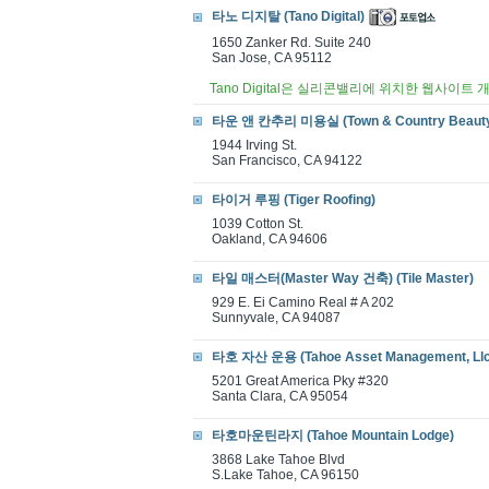
타노 디지탈 (Tano Digital)
1650 Zanker Rd. Suite 240
San Jose, CA 95112
Tano Digital은 실리콘밸리에 위치한 웹사이트 
타운 앤 칸추리 미용실 (Town & Country Beauty
1944 Irving St.
San Francisco, CA 94122
타이거 루핑 (Tiger Roofing)
1039 Cotton St.
Oakland, CA 94606
타일 매스터(Master Way 건축) (Tile Master)
929 E. Ei Camino Real # A 202
Sunnyvale, CA 94087
타호 자산 운용 (Tahoe Asset Management, Llc
5201 Great America Pky #320
Santa Clara, CA 95054
타호마운틴라지 (Tahoe Mountain Lodge)
3868 Lake Tahoe Blvd
S.Lake Tahoe, CA 96150