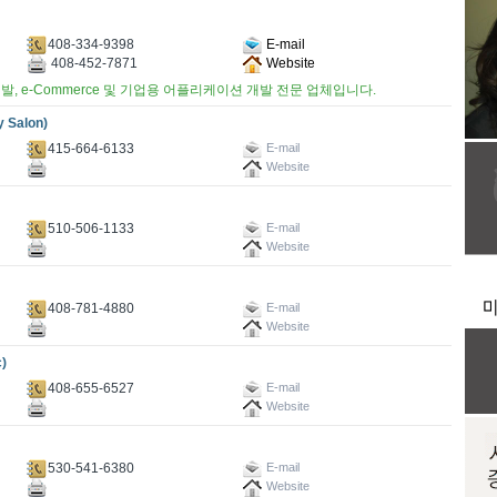
408-334-9398
E-mail
408-452-7871
Website
개발, e-Commerce 및 기업용 어플리케이션 개발 전문 업체입니다.
 Salon)
415-664-6133
E-mail
Website
510-506-1133
E-mail
Website
408-781-4880
E-mail
Website
)
408-655-6527
E-mail
Website
530-541-6380
E-mail
Website