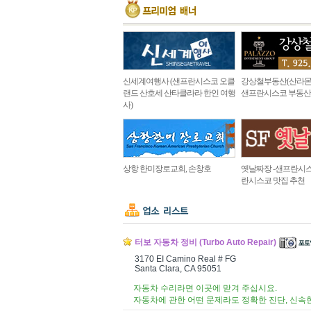
신세계여행사 (샌프란시스코 오클
강상철부동산(산라몬
랜드 산호세 산타클라라 한인 여행
샌프란시스코 부동산
사)
상항 한미장로교회, 손창호
옛날짜장 -샌프란시스
란시스코 맛집 추천
터보 자동차 정비 (Turbo Auto Repair)
3170 EI Camino Real # FG
Santa Clara, CA 95051
자동차 수리라면 이곳에 맏겨 주십시요.
자동차에 관한 어떤 문제라도 정확한 진단, 신속