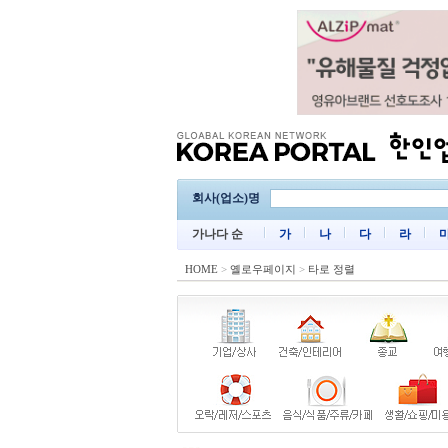
회사(업소)명
가나다 순
가
나
다
라
HOME
>
옐로우페이지
>
타로 정렬