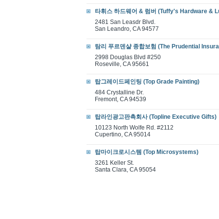
타휘스 하드웨어 & 럼버 (Tuffy's Hardware & L
2481 San Leasdr Blvd.
San Leandro, CA 94577
탐리 푸르덴샬 종합보험 (The Prudential Insura
2998 Douglas Blvd #250
Roseville, CA 95661
탑그레이드페인팅 (Top Grade Painting)
484 Crystalline Dr.
Fremont, CA 94539
탑라인광고판촉회사 (Topline Executive Gifts)
10123 North Wolfe Rd. #2112
Cupertino, CA 95014
탑마이크로시스템 (Top Microsystems)
3261 Keller St.
Santa Clara, CA 95054