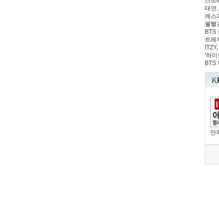
스트레
태연,
에스파
볼빨간
BTS 
트레저
ITZ
'하이
BTS
만