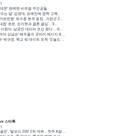
기
 데몬' 완벽한 비주얼 주인공들
 뜨는 달’ 김영대, 표예진에 깜짝 고백...
거란전쟁’ 최수종 본격 등장...거란군 2...
대첩' 로운, 조이현과 결혼 결심…'3...
' 이청아, 남궁민 데리러 조선 왔다…극...
여자 강남순' 배우들의 굿바이 메시지 & ...
·박규영, 학교 밖 데이트 포착 '오늘도 ...
ve 스타톡
기
골든', '빌보드 200' 2위 데뷔…첫주 K팝 ...