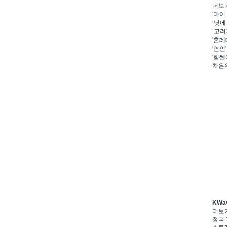
더보
'마이
‘낮에
‘고려
'혼례
'연인
'힘쎈
차은우
KWa
더보
정국 '