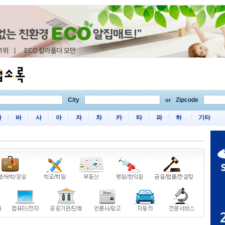
City
Zipcode
or
마
바
사
아
자
차
카
타
파
하
기타