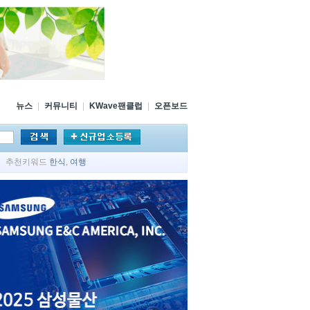
뉴스
|
커뮤니티
|
KWave팬클럽
|
오픈보드
추천키워드
한식
,
여행