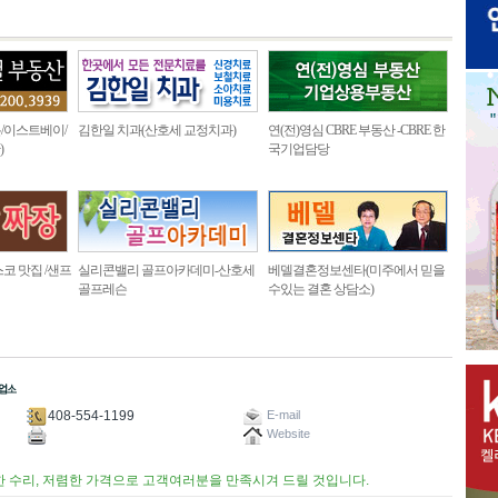
/이스트베이/
김한일 치과(산호세 교정치과)
연(전)영심 CBRE 부동산 -CBRE 한
)
국기업담당
코 맛집 /샌프
실리콘밸리 골프아카데미-산호세
베델결혼정보센타(미주에서 믿을
골프레슨
수있는 결혼 상담소)
408-554-1199
E-mail
Website
한 수리, 저렴한 가격으로 고객여러분을 만족시겨 드릴 것입니다.