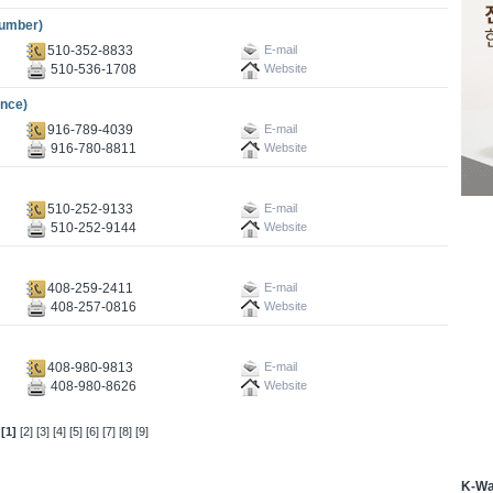
umber)
510-352-8833
E-mail
510-536-1708
Website
nce)
916-789-4039
E-mail
916-780-8811
Website
510-252-9133
E-mail
510-252-9144
Website
408-259-2411
E-mail
408-257-0816
Website
408-980-9813
E-mail
408-980-8626
Website
[1]
[2]
[3]
[4]
[5]
[6]
[7]
[8]
[9]
K-W