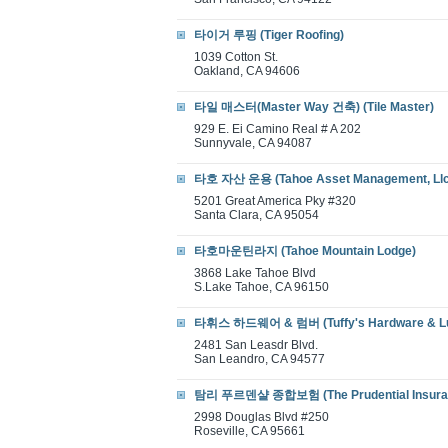
타이거 루핑 (Tiger Roofing)
1039 Cotton St.
Oakland, CA 94606
타일 매스터(Master Way 건축) (Tile Master)
929 E. Ei Camino Real # A 202
Sunnyvale, CA 94087
타호 자산 운용 (Tahoe Asset Management, Llc
5201 Great America Pky #320
Santa Clara, CA 95054
타호마운틴라지 (Tahoe Mountain Lodge)
3868 Lake Tahoe Blvd
S.Lake Tahoe, CA 96150
타휘스 하드웨어 & 럼버 (Tuffy's Hardware & L
2481 San Leasdr Blvd.
San Leandro, CA 94577
탐리 푸르덴샬 종합보험 (The Prudential Insura
2998 Douglas Blvd #250
Roseville, CA 95661