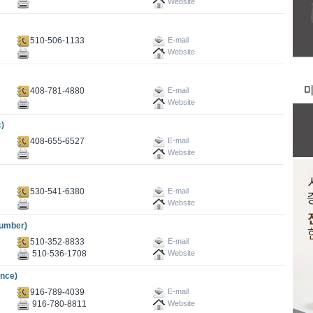
Website
510-506-1133
E-mail
Website
408-781-4880
E-mail
Website
)
408-655-6527
E-mail
Website
530-541-6380
E-mail
Website
umber)
510-352-8833
E-mail
510-536-1708
Website
nce)
916-789-4039
E-mail
916-780-8811
Website