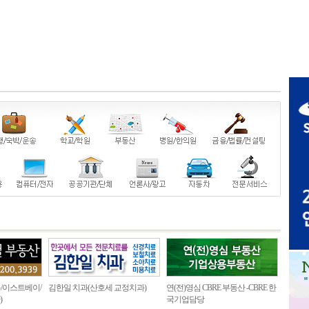
/이스트베이/
김한일 치과(산호세 교정치과)
연(전)영심 CBRE 부동산 -CBRE 한
)
국기업담당