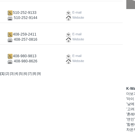
510-252-9133
E-mail
510-252-9144
Website
408-259-2411
E-mail
408-257-0816
Website
408-980-9813
E-mail
408-980-8626
Website
[1]
[2]
[3]
[4]
[5]
[6]
[7]
[8]
[9]
K-W
더보
'마이
‘낮에
‘고려
'혼례
'연인
'힘쎈
차은우