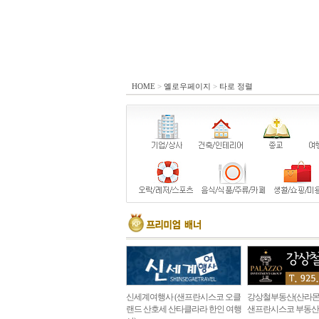
HOME
>
옐로우페이지
>
타로 정렬
신세계여행사 (샌프란시스코 오클
강상철부동산(산라몬
랜드 산호세 산타클라라 한인 여행
샌프란시스코 부동산