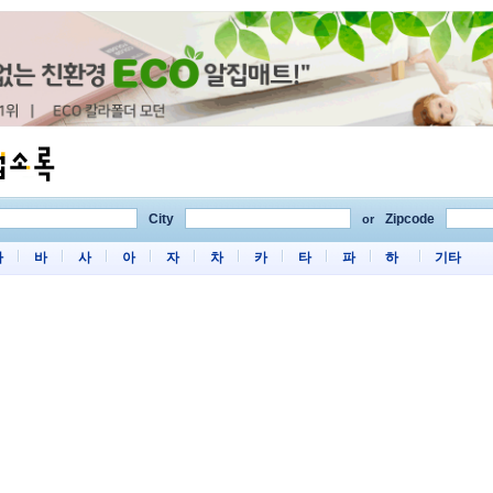
City
Zipcode
or
마
바
사
아
자
차
카
타
파
하
기타