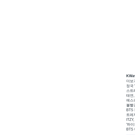
KWa
더보
정국 '
스트레
태연,
에스파
볼빨간
BTS 
트레저
ITZ
'하이
BTS