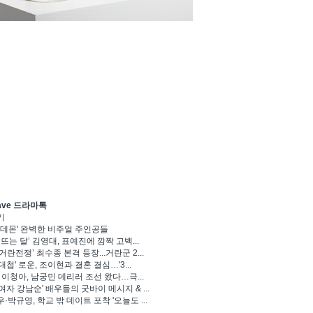
ave 드라마톡
기
 데몬' 완벽한 비주얼 주인공들
 뜨는 달’ 김영대, 표예진에 깜짝 고백...
거란전쟁’ 최수종 본격 등장...거란군 2...
대첩' 로운, 조이현과 결혼 결심…'3...
' 이청아, 남궁민 데리러 조선 왔다…극...
여자 강남순' 배우들의 굿바이 메시지 & ...
·박규영, 학교 밖 데이트 포착 '오늘도 ...