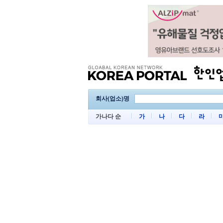
회사(업소)명
가나다 순
가
나
다
라