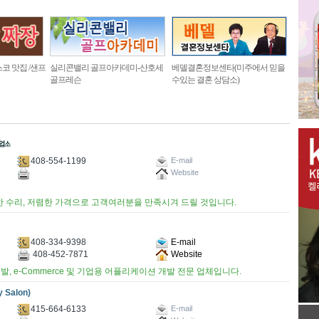
코 맛집 /샌프
실리콘밸리 골프아카데미-산호세
베델결혼정보센타(미주에서 믿을
골프레슨
수있는 결혼 상담소)
408-554-1199
E-mail
Website
한 수리, 저렴한 가격으로 고객여러분을 만족시겨 드릴 것입니다.
408-334-9398
E-mail
408-452-7871
Website
개발, e-Commerce 및 기업용 어플리케이션 개발 전문 업체입니다.
 Salon)
415-664-6133
E-mail