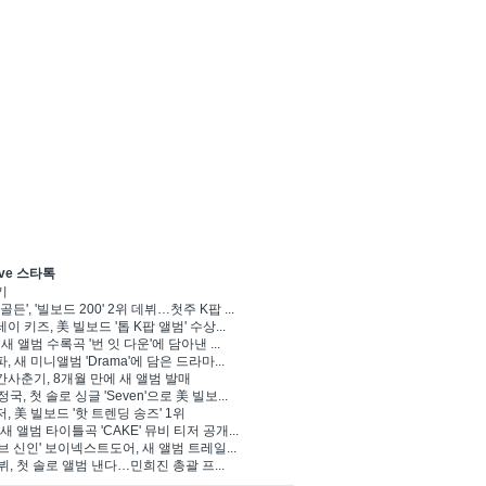
ve 스타톡
기
골든', '빌보드 200' 2위 데뷔…첫주 K팝 ...
이 키즈, 美 빌보드 '톱 K팝 앨범' 수상...
 새 앨범 수록곡 '번 잇 다운'에 담아낸 ...
, 새 미니앨범 'Drama'에 담은 드라마...
사춘기, 8개월 만에 새 앨범 발매
정국, 첫 솔로 싱글 'Seven'으로 美 빌보...
, 美 빌보드 '핫 트렌딩 송즈' 1위
Y, 새 앨범 타이틀곡 'CAKE' 뮤비 티저 공개...
브 신인' 보이넥스트도어, 새 앨범 트레일...
 뷔, 첫 솔로 앨범 낸다…민희진 총괄 프...