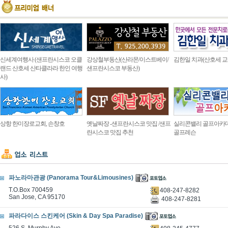
신세계여행사 (샌프란시스코 오클
강상철부동산(산라몬/이스트베이/
김한일 치과(산호세 교
랜드 산호세 산타클라라 한인 여행
샌프란시스코 부동산)
사)
상항 한미장로교회, 손창호
옛날짜장 -샌프란시스코 맛집 /샌프
실리콘밸리 골프아카
란시스코 맛집 추천
골프레슨
파노라마관광 (Panorama Tour&Limousines)
T.O.Box 700459
408-247-8282
San Jose, CA 95170
408-247-8281
파라다이스 스킨케어 (Skin & Day Spa Paradise)