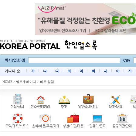
회사(업소)명
City
가나다 순
가
나
다
라
마
바
사
아
자
HOME
>
옐로우페이지
>
파로 정렬