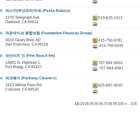
파스카(부산프라자내) (Paska Bakery)
2370 Telegraph Ave
510-625-1413
Oakland, CA 94612
파운데이션 종합보험 (Foundation Financial Group)
4016 Geary Blvd. #D
415-750-0781
San Francisco, CA 94118
415-750-0435
파인비치 인 (Pine Beach Inn)
16801 N. Highway 1
707-964-5603
Fort Bragg, CA 95437
707-964-8381
파크웨이 (Parkway Cleaners)
1823 Willow Pass Rd.
925-687-0630
Concord, CA 94520
...
[1]
[2]
[3]
[4]
[5]
[6]
[7]
[8]
[9]
[10]
[13]