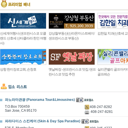
신세계여행사 (샌프란시스코 오클
강상철부동산(산라몬/이스트베이/
김한일 치과(산호세 교
랜드 산호세 산타클라라 한인 여행
샌프란시스코 부동산)
사)
상항 한미장로교회, 손창호
옛날짜장 -샌프란시스코 맛집 /샌프
실리콘밸리 골프아카
란시스코 맛집 추천
골프레슨
파노라마관광 (Panorama Tour&Limousines)
T.O.Box 700459
408-247-8282
San Jose, CA 95170
408-247-8281
파라다이스 스킨케어 (Skin & Day Spa Paradise)