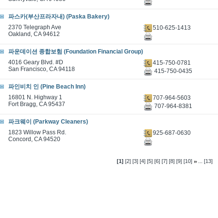
파스카(부산프라자내) (Paska Bakery)
2370 Telegraph Ave
510-625-1413
Oakland, CA 94612
파운데이션 종합보험 (Foundation Financial Group)
4016 Geary Blvd. #D
415-750-0781
San Francisco, CA 94118
415-750-0435
파인비치 인 (Pine Beach Inn)
16801 N. Highway 1
707-964-5603
Fort Bragg, CA 95437
707-964-8381
파크웨이 (Parkway Cleaners)
1823 Willow Pass Rd.
925-687-0630
Concord, CA 94520
...
[1]
[2]
[3]
[4]
[5]
[6]
[7]
[8]
[9]
[10]
[13]