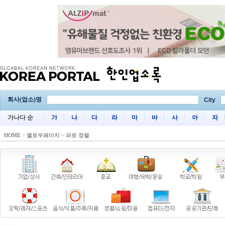
회사(업소)명
City
가나다 순
가
나
다
라
마
바
사
아
자
HOME
>
옐로우페이지
>
파로 정렬