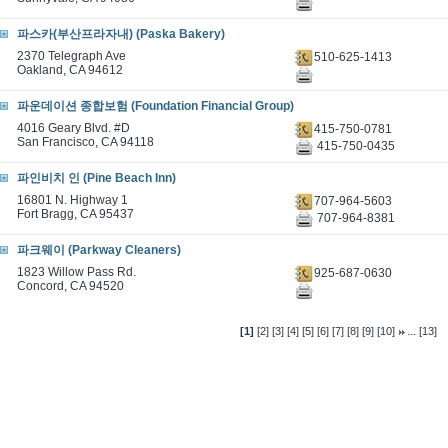
파스카(부산프라자내) (Paska Bakery)
2370 Telegraph Ave
510-625-1413
Oakland, CA 94612
파운데이션 종합보험 (Foundation Financial Group)
4016 Geary Blvd. #D
415-750-0781
San Francisco, CA 94118
415-750-0435
파인비치 인 (Pine Beach Inn)
16801 N. Highway 1
707-964-5603
Fort Bragg, CA 95437
707-964-8381
파크웨이 (Parkway Cleaners)
1823 Willow Pass Rd.
925-687-0630
Concord, CA 94520
...
[1]
[2]
[3]
[4]
[5]
[6]
[7]
[8]
[9]
[10]
[13]