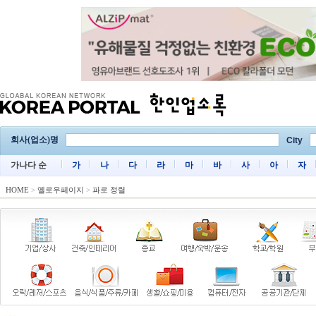
회사(업소)명
City
가나다 순
가
나
다
라
마
바
사
아
자
HOME
>
옐로우페이지
>
파로 정렬