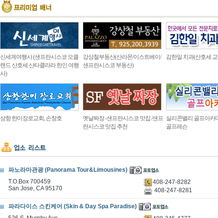
신세계여행사 (샌프란시스코 오클
강상철부동산(산라몬/이스트베이/
김한일 치과(산호세 교
랜드 산호세 산타클라라 한인 여행
샌프란시스코 부동산)
사)
상항 한미장로교회, 손창호
옛날짜장 -샌프란시스코 맛집 /샌프
실리콘밸리 골프아카
란시스코 맛집 추천
골프레슨
파노라마관광 (Panorama Tour&Limousines)
T.O.Box 700459
408-247-8282
San Jose, CA 95170
408-247-8281
파라다이스 스킨케어 (Skin & Day Spa Paradise)