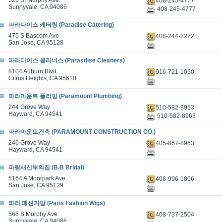
526 S. Murphy Ave.
408-245-4777
Sunnyvale, CA 94086
408-245-4777
파라다이스 캐터링 (Paradise Catering)
475 S Bascom Ave
408-244-2222
San Jose, CA 95128
파라디이스 클리너스 (Parasdise Cleaners)
8104 Auburn Blvd
916-721-1050
Citrus Heights, CA 95610
파라마운트 플러밍 (Paramount Plumbing)
244 Grove Way
510-582-8963
Hayward, CA 94541
510-582-8963
파라마운트건축 (PARAMOUNT CONSTRUCTION CO.)
246 Grove Way
405-867-8963
Hayward, CA 94541
파랑새신부의집 (B.B Bridal)
5164 A Moorpark Ave.
408-996-1806
San Jose, CA 95129
파리 패션가발 (Paris Fashion Wigs)
568 S Murphy Ave
408-737-2504
Sunnyvale, CA 94086