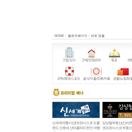
HOME
>
옐로우페이지
>
파로 정렬
신세계여행사 (샌프란시스코 오클
강상철부동산(산라몬
랜드 산호세 산타클라라 한인 여행
샌프란시스코 부동산