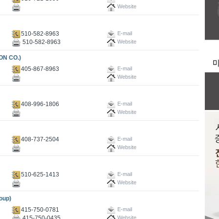
Website
510-582-8963
E-mail
510-582-8963
Website
N CO.)
405-867-8963
E-mail
Website
408-996-1806
E-mail
Website
408-737-2504
E-mail
Website
510-625-1413
E-mail
Website
oup)
415-750-0781
E-mail
415-750-0435
Website