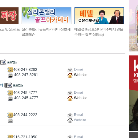
코 맛집 /샌프
실리콘밸리 골프아카데미-산호세
베델결혼정보센타(미주에서 믿을
골프레슨
수있는 결혼 상담소)
408-247-8282
E-mail
408-247-8281
Website
e)
408-245-4777
E-mail
408-245-4777
Website
408-244-2222
E-mail
Website
916-721-1050
E-mail