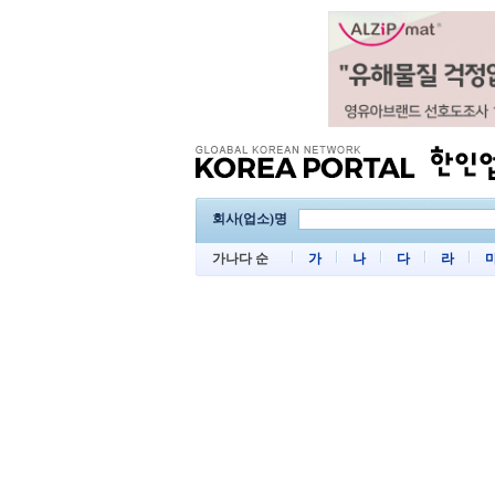
회사(업소)명
가나다 순
가
나
다
라