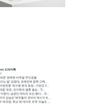
ave 드라마톡
기
 데몬' 완벽한 비주얼 주인공들
 뜨는 달’ 김영대, 표예진에 깜짝 고백...
거란전쟁’ 최수종 본격 등장...거란군 2...
대첩' 로운, 조이현과 결혼 결심…'3...
' 이청아, 남궁민 데리러 조선 왔다…극...
여자 강남순' 배우들의 굿바이 메시지 & ...
·박규영, 학교 밖 데이트 포착 '오늘도 ...