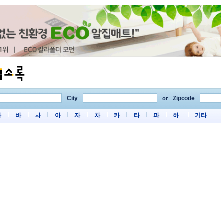
City
Zipcode
or
마
바
사
아
자
차
카
타
파
하
기타