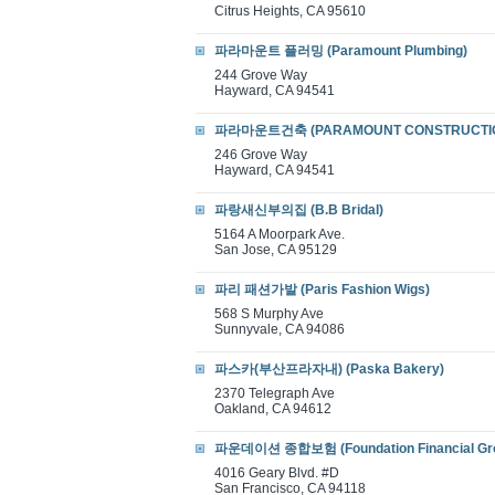
Citrus Heights, CA 95610
파라마운트 플러밍 (Paramount Plumbing)
244 Grove Way
Hayward, CA 94541
파라마운트건축 (PARAMOUNT CONSTRUCTIO
246 Grove Way
Hayward, CA 94541
파랑새신부의집 (B.B Bridal)
5164 A Moorpark Ave.
San Jose, CA 95129
파리 패션가발 (Paris Fashion Wigs)
568 S Murphy Ave
Sunnyvale, CA 94086
파스카(부산프라자내) (Paska Bakery)
2370 Telegraph Ave
Oakland, CA 94612
파운데이션 종합보험 (Foundation Financial Gr
4016 Geary Blvd. #D
San Francisco, CA 94118