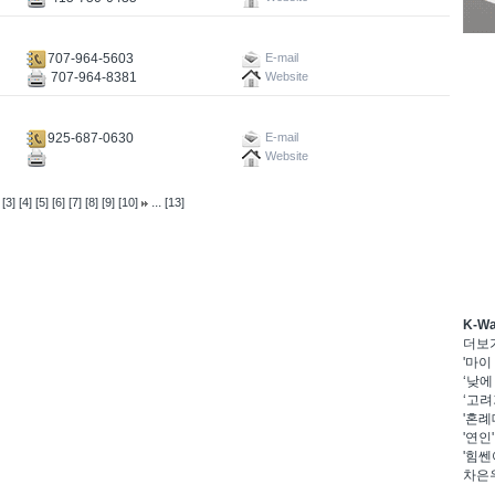
707-964-5603
E-mail
707-964-8381
Website
925-687-0630
E-mail
Website
...
[3]
[4]
[5]
[6]
[7]
[8]
[9]
[10]
[13]
K-W
더보
'마이
‘낮에
‘고려
'혼례
'연인
'힘쎈
차은우