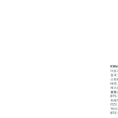
KWa
더보
정국 '
스트레
태연,
에스파
볼빨간
BTS 
트레저
ITZ
'하이
BTS