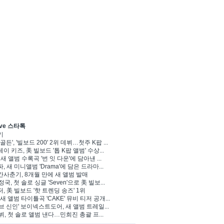
ve 스타톡
기
골든', '빌보드 200' 2위 데뷔…첫주 K팝 ...
이 키즈, 美 빌보드 '톱 K팝 앨범' 수상...
 새 앨범 수록곡 '번 잇 다운'에 담아낸 ...
, 새 미니앨범 'Drama'에 담은 드라마...
사춘기, 8개월 만에 새 앨범 발매
정국, 첫 솔로 싱글 'Seven'으로 美 빌보...
, 美 빌보드 '핫 트렌딩 송즈' 1위
Y, 새 앨범 타이틀곡 'CAKE' 뮤비 티저 공개...
브 신인' 보이넥스트도어, 새 앨범 트레일...
 뷔, 첫 솔로 앨범 낸다…민희진 총괄 프...