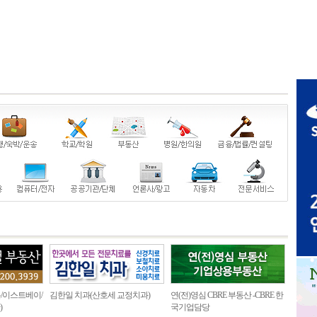
/이스트베이/
김한일 치과(산호세 교정치과)
연(전)영심 CBRE 부동산 -CBRE 한
)
국기업담당