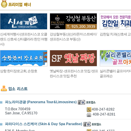
신세계여행사 (샌프란시스코 오클
강상철부동산(산라몬/이스트베이/
김한일 치과(산호세 교
랜드 산호세 산타클라라 한인 여행
샌프란시스코 부동산)
사)
상항 한미장로교회, 손창호
옛날짜장 -샌프란시스코 맛집 /샌프
실리콘밸리 골프아카
란시스코 맛집 추천
골프레슨
파노라마관광 (Panorama Tour&Limousines)
T.O.Box 700459
408-247-8282
San Jose, CA 95170
408-247-8281
파라다이스 스킨케어 (Skin & Day Spa Paradise)