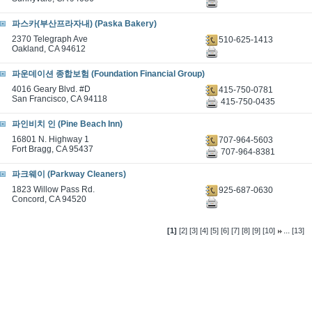
파스카(부산프라자내) (Paska Bakery)
2370 Telegraph Ave
510-625-1413
Oakland, CA 94612
파운데이션 종합보험 (Foundation Financial Group)
4016 Geary Blvd. #D
415-750-0781
San Francisco, CA 94118
415-750-0435
파인비치 인 (Pine Beach Inn)
16801 N. Highway 1
707-964-5603
Fort Bragg, CA 95437
707-964-8381
파크웨이 (Parkway Cleaners)
1823 Willow Pass Rd.
925-687-0630
Concord, CA 94520
...
[1]
[2]
[3]
[4]
[5]
[6]
[7]
[8]
[9]
[10]
[13]