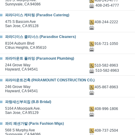
526 S. Murphy Ave.
408-245-4777
Sunnyvale, CA 94086
408-245-4777
파라다이스 캐터링 (Paradise Catering)
475 S Bascom Ave
408-244-2222
San Jose, CA 95128
파라디이스 클리너스 (Parasdise Cleaners)
8104 Auburn Blvd
916-721-1050
Citrus Heights, CA 95610
파라마운트 플러밍 (Paramount Plumbing)
244 Grove Way
510-582-8963
Hayward, CA 94541
510-582-8963
파라마운트건축 (PARAMOUNT CONSTRUCTION CO.)
246 Grove Way
405-867-8963
Hayward, CA 94541
파랑새신부의집 (B.B Bridal)
5164 A Moorpark Ave.
408-996-1806
San Jose, CA 95129
파리 패션가발 (Paris Fashion Wigs)
568 S Murphy Ave
408-737-2504
Sunnyvale, CA 94086