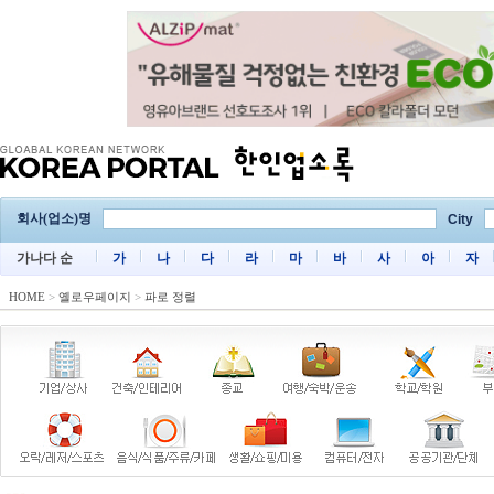
회사(업소)명
City
가나다 순
가
나
다
라
마
바
사
아
자
HOME
>
옐로우페이지
>
파로 정렬