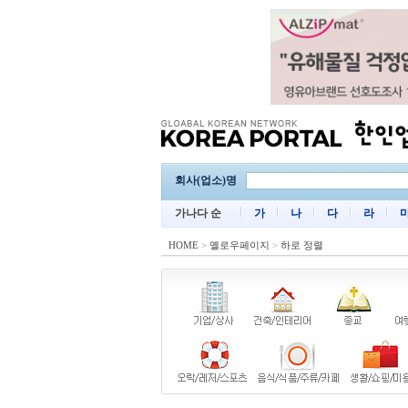
회사(업소)명
가나다 순
가
나
다
라
HOME
>
옐로우페이지
>
하로 정렬