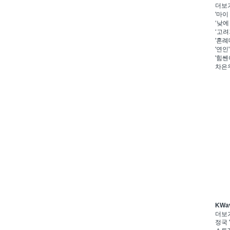
더보
'마이
‘낮에
‘고려
'혼례
'연인
'힘쎈
차은우
KWa
더보
정국 '