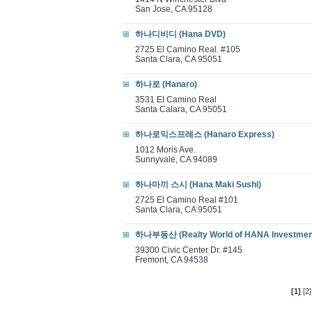
San Jose, CA 95128
하나디비디 (Hana DVD)
2725 El Camino Real. #105
Santa Clara, CA 95051
하나로 (Hanaro)
3531 EI Camino Real
Santa Calara, CA 95051
하나로익스프레스 (Hanaro Express)
1012 Moris Ave.
Sunnyvale, CA 94089
하나마끼 스시 (Hana Maki Sushi)
2725 El Camino Real #101
Santa Clara, CA 95051
하나부동산 (Realty World of HANA Investment 
39300 Civic Center Dr. #145
Fremont, CA 94538
[1]
[2]