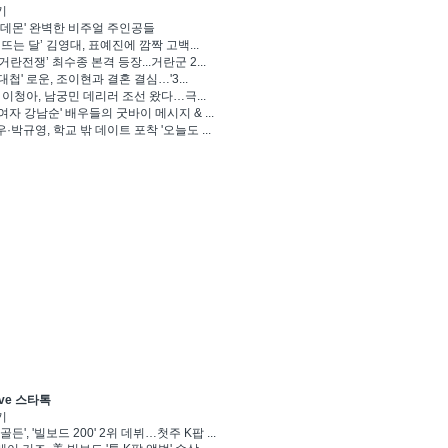
기
 데몬' 완벽한 비주얼 주인공들
 뜨는 달’ 김영대, 표예진에 깜짝 고백...
거란전쟁’ 최수종 본격 등장...거란군 2...
대첩' 로운, 조이현과 결혼 결심…'3...
' 이청아, 남궁민 데리러 조선 왔다…극...
여자 강남순' 배우들의 굿바이 메시지 & ...
·박규영, 학교 밖 데이트 포착 '오늘도 ...
ve 스타톡
기
골든', '빌보드 200' 2위 데뷔…첫주 K팝 ...