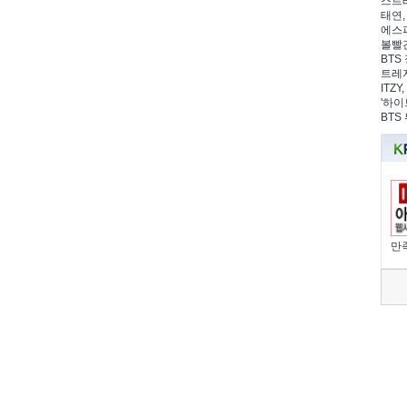
스트레
태연,
에스파
볼빨간
BTS 
트레저
ITZ
'하이
BTS
만