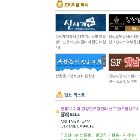
신세계여행사 (샌프란시스코 오클
강상철부동산(산라몬
랜드 산호세 산타클라라 한인 여행
샌프란시스코 부동산
사)
상항 한미장로교회, 손창호
옛날짜장 -샌프란시스
란시스코 맛집 추천
한홍기 치과-건강한구강관리 샌프란/오클랜드치치과 (Dr. 
320-13th St. #301
Oakland, CA 94612
구강관리는 오클랜드 한인치과 한홍기치과에서..