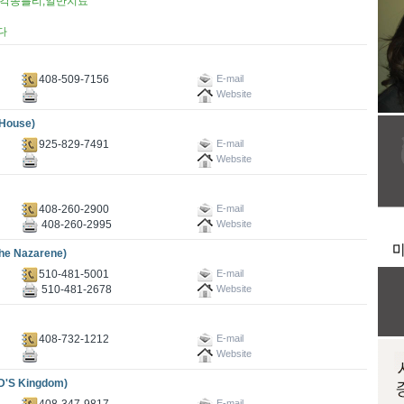
,각종틀리,일반치료
다
408-509-7156
E-mail
Website
House)
925-829-7491
E-mail
Website
408-260-2900
E-mail
408-260-2995
Website
e Nazarene)
510-481-5001
E-mail
510-481-2678
Website
408-732-1212
E-mail
Website
'S Kingdom)
408-347-9817
E-mail