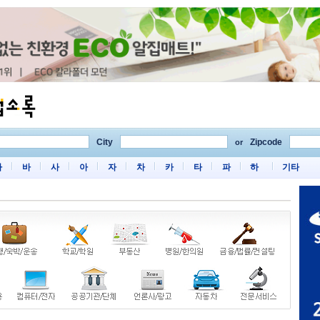
City
Zipcode
or
마
바
사
아
자
차
카
타
파
하
기타