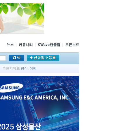
뉴스
|
커뮤니티
|
KWave팬클럽
|
오픈보드
추천키워드
한식
,
여행