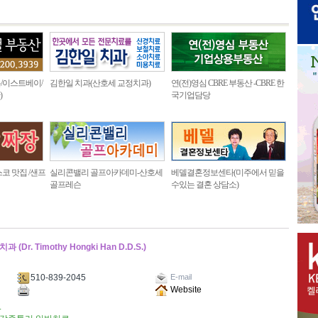
/이스트베이/
김한일 치과(산호세 교정치과)
연(전)영심 CBRE 부동산 -CBRE 한
)
국기업담당
코 맛집 /샌프
실리콘밸리 골프아카데미-산호세
베델결혼정보센타(미주에서 믿을
골프레슨
수있는 결혼 상담소)
Timothy Hongki Han D.D.S.)
510-839-2045
E-mail
Website
.