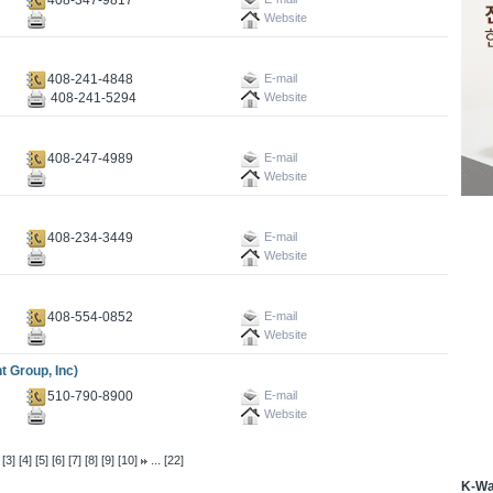
Website
408-241-4848
E-mail
408-241-5294
Website
408-247-4989
E-mail
Website
408-234-3449
E-mail
Website
408-554-0852
E-mail
Website
Group, Inc)
510-790-8900
E-mail
Website
...
[3]
[4]
[5]
[6]
[7]
[8]
[9]
[10]
[22]
K-W