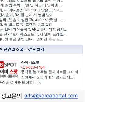
이 키즈, 美 빌보드 '톱 K팝 앨범' 수상...
 새 앨범 수록곡 '번 잇 다운'에 담아낸 ...
, 새 미니앨범 'Drama'에 담은 드라마...
사춘기, 8개월 만에 새 앨범 발매
정국, 첫 솔로 싱글 'Seven'으로 美 빌보...
, 美 빌보드 '핫 트렌딩 송즈' 1위
Y, 새 앨범 타이틀곡 'CAKE' 뮤비 티저 공개...
브 신인' 보이넥스트도어, 새 앨범 트레일...
 뷔, 첫 솔로 앨범 낸다…민희진 총괄 프...
아이비스팟
415-828-4764
품격을 높여주는 웹사이트를 아이비
스팟에서 전문가에게 맡기십시오.
족스런 결과를 보장합니다.