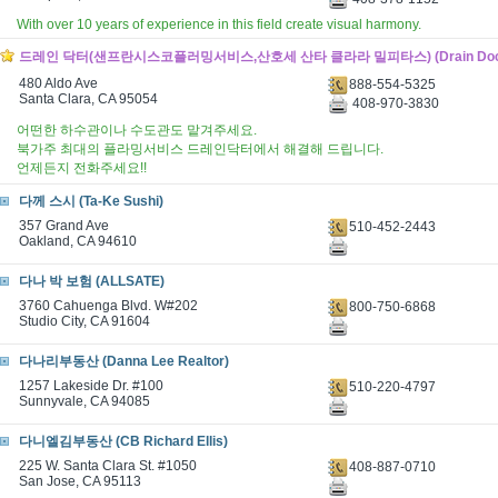
With over 10 years of experience in this field create visual harmony.
드레인 닥터(샌프란시스코플러밍서비스,산호세 산타 클라라 밀피타스) (Drain Doct
480 Aldo Ave
888-554-5325
Santa Clara, CA 95054
408-970-3830
어떤한 하수관이나 수도관도 맡겨주세요.
북가주 최대의 플라밍서비스 드레인닥터에서 해결해 드립니다.
언제든지 전화주세요!!
다께 스시 (Ta-Ke Sushi)
357 Grand Ave
510-452-2443
Oakland, CA 94610
다나 박 보험 (ALLSATE)
3760 Cahuenga Blvd. W#202
800-750-6868
Studio City, CA 91604
다나리부동산 (Danna Lee Realtor)
1257 Lakeside Dr. #100
510-220-4797
Sunnyvale, CA 94085
다니엘김부동산 (CB Richard Ellis)
225 W. Santa Clara St. #1050
408-887-0710
San Jose, CA 95113