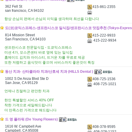
362 Fell St
415-861-2355
san francisco, CA 94102
항상 손님의 편에서 손님의 이익을 생각하며 최선을 다합니다
도(코)쿄익스프레스-샌프란시스코 일식집/샌프란시스코 맛집추천 (Tokyo-Expres
814 Mission Street
415-222-9933
San Francisco, CA 94103
415-222-9934
샌프란시스코 전문일식집 - 도쿄익스프레스
미션 4가, 모스콘센터 바로 옆에 있는 일식집
홈메이드 김치와 아이스티, 뜨거운 차를 무료로 제공
또한 저렴하고 음식맛이 좋으며 서비스까지 좋은것이 특징
동산 치과- 산타클라라 치과/산호세 치과 (HILLS Dental )
1002 S De Anza Blvd Ste D
408-725-1536
San Jose, CA 95129
408-725-1021
언제나 친절하고 편안한 치과
한인 특별할인 서비스 40% OFF
착한 가격으로 세일해드립니다
더 만족스런 가격으로 해드립니다
드 영 플라워 (De Young Flowers)
1616 W. Campbell Ave
408-378-9595
Campbell, CA 95008
408-378-1152