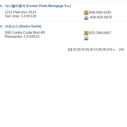
다니엘리융자 (Center Point Mortgage Co.)
1211 Park Ave. #114
408-569-4345
San Jose, CA 95126
408-920-0876
다모스시 (Damo Sushi)
508 Contra Costa Blvd.#R
925-288-0007
Pleasanton, CA 94523
...
[1]
[2]
[3]
[4]
[5]
[6]
[7]
[8]
[9]
[10]
[16]