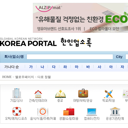
회사(업소)명
City
가나다 순
가
나
다
라
마
바
사
아
자
HOME
>
옐로우페이지
>
다로 정렬