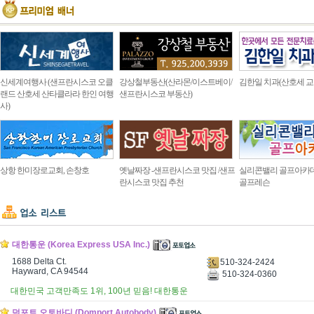
신세계여행사 (샌프란시스코 오클
강상철부동산(산라몬/이스트베이/
김한일 치과(산호세 교
랜드 산호세 산타클라라 한인 여행
샌프란시스코 부동산)
사)
상항 한미장로교회, 손창호
옛날짜장 -샌프란시스코 맛집 /샌프
실리콘밸리 골프아카
란시스코 맛집 추천
골프레슨
대한통운 (Korea Express USA Inc.)
1688 Delta Ct.
510-324-2424
Hayward, CA 94544
510-324-0360
대한민국 고객만족도 1위, 100년 믿음! 대한통운
덤포트 오토바디 (Domport Autobody)