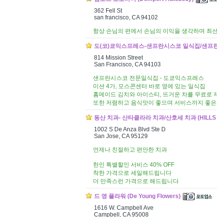
362 Fell St
san francisco, CA 94102
항상 손님의 편에서 손님의 이익을 생각하며 최
도(코)쿄익스프레스-샌프란시스코 일식집/샌프란시스코
814 Mission Street
San Francisco, CA 94103
샌프란시스코 전문일식집 - 도쿄익스프레스
미션 4가, 모스콘센터 바로 옆에 있는 일식집
홈메이드 김치와 아이스티, 뜨거운 차를 무료로 
또한 저렴하고 음식맛이 좋으며 서비스까지 좋은
동산 치과- 산타클라라 치과/산호세 치과 (HILLS De
1002 S De Anza Blvd Ste D
San Jose, CA 95129
언제나 친절하고 편안한 치과
한인 특별할인 서비스 40% OFF
착한 가격으로 세일해드립니다
더 만족스런 가격으로 해드립니다
드 영 플라워 (De Young Flowers)
1616 W. Campbell Ave
Campbell, CA 95008