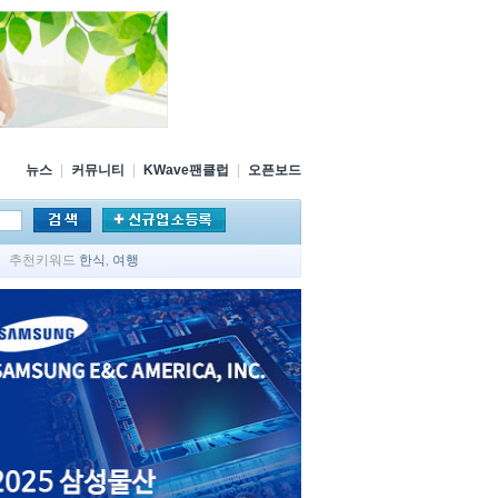
뉴스
|
커뮤니티
|
KWave팬클럽
|
오픈보드
추천키워드
한식
,
여행