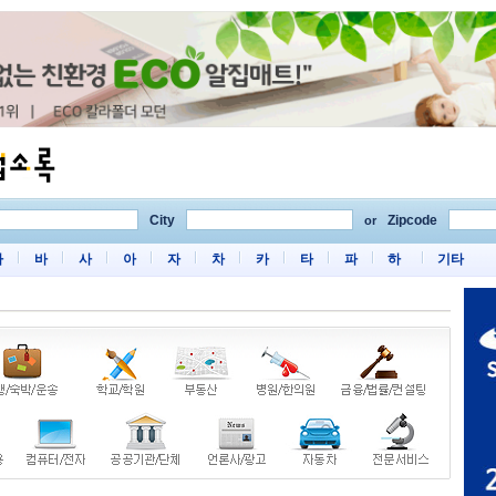
City
Zipcode
or
마
바
사
아
자
차
카
타
파
하
기타