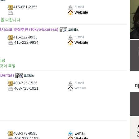
415-861-2355
E-mail
Website
선을 다합니다
 맛집추천 (Tokyo-Express)
415-222-9933
E-mail
415-222-9934
Website
제공
것이 특징
ntal )
408-725-1536
E-mail
408-725-1021
Website
408-378-9595
E-mail
408-378-1152
Website