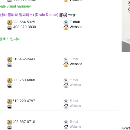
reate visual harmony.
라라 밀피타스) (Drain Doctor)
888-554-5325
E-mail
408-970-3830
Website
결해 드립니다.
510-452-2443
E-mail
Website
800-750-6868
E-mail
Website
510-220-4797
E-mail
Website
408-887-0710
E-mail
Website
K-W