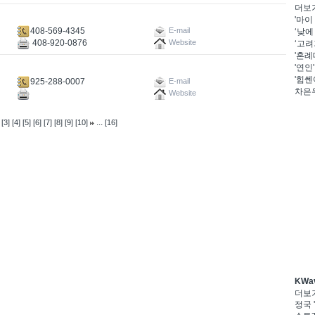
더보
'마이
408-569-4345
E-mail
‘낮에
408-920-0876
Website
‘고려
'혼례
'연인
'힘쎈
925-288-0007
E-mail
차은우
Website
...
[3]
[4]
[5]
[6]
[7]
[8]
[9]
[10]
[16]
KWa
더보
정국 '