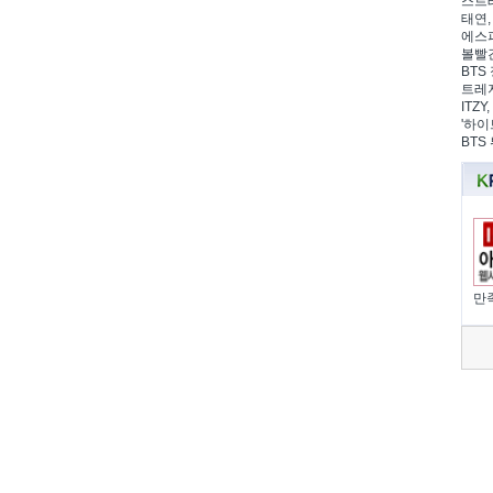
스트레
태연,
에스파
볼빨간
BTS 
트레저
ITZ
'하이
BTS
만