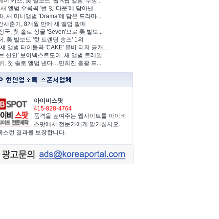
이 키즈, 美 빌보드 '톱 K팝 앨범' 수상...
 새 앨범 수록곡 '번 잇 다운'에 담아낸 ...
, 새 미니앨범 'Drama'에 담은 드라마...
사춘기, 8개월 만에 새 앨범 발매
정국, 첫 솔로 싱글 'Seven'으로 美 빌보...
, 美 빌보드 '핫 트렌딩 송즈' 1위
Y, 새 앨범 타이틀곡 'CAKE' 뮤비 티저 공개...
브 신인' 보이넥스트도어, 새 앨범 트레일...
 뷔, 첫 솔로 앨범 낸다…민희진 총괄 프...
아이비스팟
415-828-4764
품격을 높여주는 웹사이트를 아이비
스팟에서 전문가에게 맡기십시오.
족스런 결과를 보장합니다.