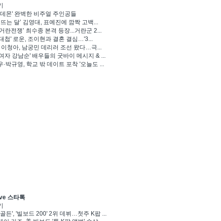
기
 데몬' 완벽한 비주얼 주인공들
 뜨는 달’ 김영대, 표예진에 깜짝 고백...
거란전쟁’ 최수종 본격 등장...거란군 2...
대첩' 로운, 조이현과 결혼 결심…'3...
' 이청아, 남궁민 데리러 조선 왔다…극...
여자 강남순' 배우들의 굿바이 메시지 & ...
·박규영, 학교 밖 데이트 포착 '오늘도 ...
ve 스타톡
기
골든', '빌보드 200' 2위 데뷔…첫주 K팝 ...