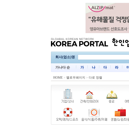
회사(업소)명
가나다 순
가
나
다
라
HOME
>
옐로우페이지
>
다로 정렬