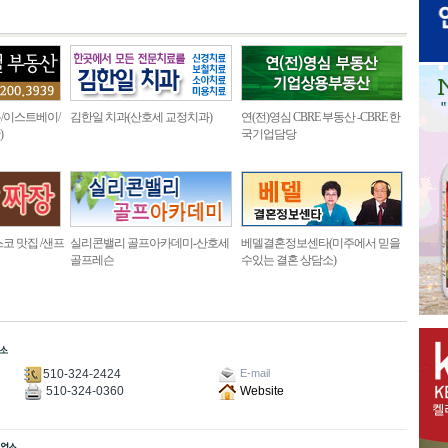
/이스트베이/
김한일 치과(산호세 교정치과)
연(전)영심 CBRE 부동산 -CBRE 한
)
국기업담당
코 맛집 /샌프
실리콘밸리 골프아카데미-산호세
베델결혼정보센타(미주에서 믿을
골프레슨
수있는 결혼 상담소)
510-324-2424
E-mail
510-324-0360
Website