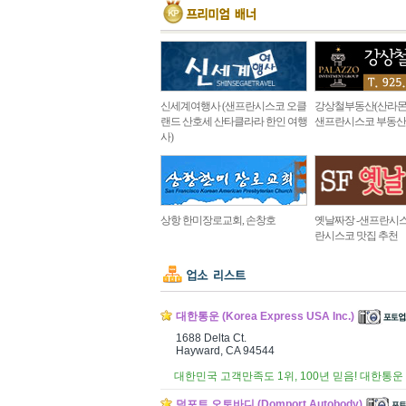
신세계여행사 (샌프란시스코 오클
강상철부동산(산라몬
랜드 산호세 산타클라라 한인 여행
샌프란시스코 부동산
사)
상항 한미장로교회, 손창호
옛날짜장 -샌프란시스
란시스코 맛집 추천
대한통운 (Korea Express USA Inc.)
1688 Delta Ct.
Hayward, CA 94544
대한민국 고객만족도 1위, 100년 믿음! 대한통운
덤포트 오토바디 (Domport Autobody)