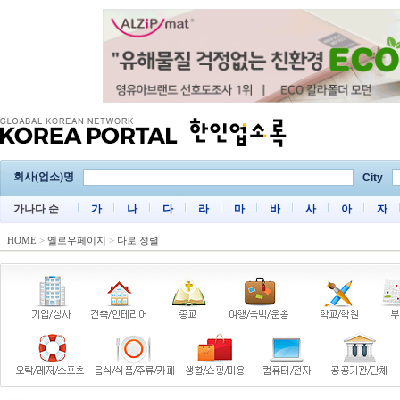
회사(업소)명
City
가나다 순
가
나
다
라
마
바
사
아
자
HOME
>
옐로우페이지
>
다로 정렬