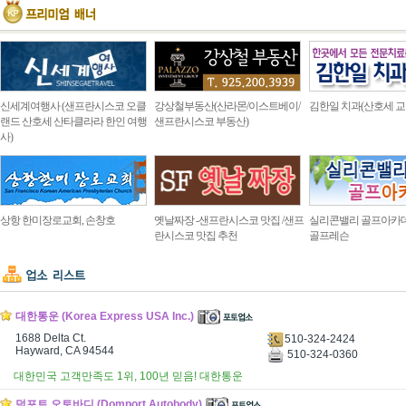
신세계여행사 (샌프란시스코 오클
강상철부동산(산라몬/이스트베이/
김한일 치과(산호세 교
랜드 산호세 산타클라라 한인 여행
샌프란시스코 부동산)
사)
상항 한미장로교회, 손창호
옛날짜장 -샌프란시스코 맛집 /샌프
실리콘밸리 골프아카
란시스코 맛집 추천
골프레슨
대한통운 (Korea Express USA Inc.)
1688 Delta Ct.
510-324-2424
Hayward, CA 94544
510-324-0360
대한민국 고객만족도 1위, 100년 믿음! 대한통운
덤포트 오토바디 (Domport Autobody)