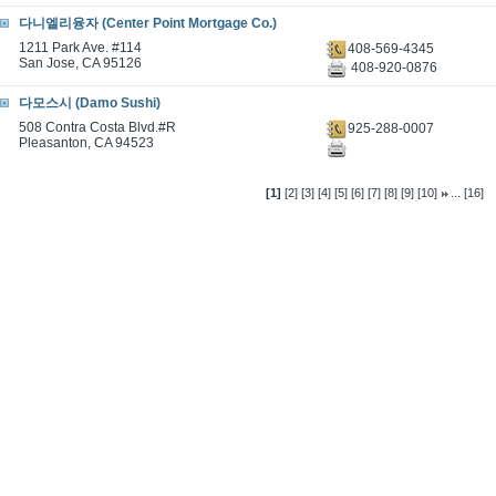
다니엘리융자 (Center Point Mortgage Co.)
1211 Park Ave. #114
408-569-4345
San Jose, CA 95126
408-920-0876
다모스시 (Damo Sushi)
508 Contra Costa Blvd.#R
925-288-0007
Pleasanton, CA 94523
...
[1]
[2]
[3]
[4]
[5]
[6]
[7]
[8]
[9]
[10]
[16]