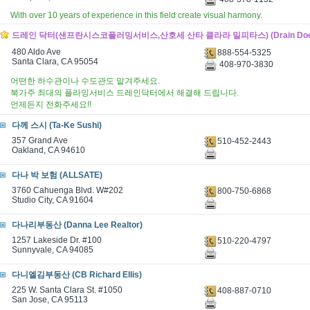
With over 10 years of experience in this field create visual harmony.
드레인 닥터(샌프란시스코플러밍서비스,산호세 산타 클라라 밀피타스) (Drain Doct
480 Aldo Ave
888-554-5325
Santa Clara, CA 95054
408-970-3830
어떤한 하수관이나 수도관도 맡겨주세요.
북가주 최대의 플라밍서비스 드레인닥터에서 해결해 드립니다.
언제든지 전화주세요!!
다께 스시 (Ta-Ke Sushi)
357 Grand Ave
510-452-2443
Oakland, CA 94610
다나 박 보험 (ALLSATE)
3760 Cahuenga Blvd. W#202
800-750-6868
Studio City, CA 91604
다나리부동산 (Danna Lee Realtor)
1257 Lakeside Dr. #100
510-220-4797
Sunnyvale, CA 94085
다니엘김부동산 (CB Richard Ellis)
225 W. Santa Clara St. #1050
408-887-0710
San Jose, CA 95113