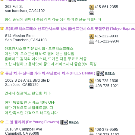
362 Fell St
415-861-2355
san francisco, CA 94102
항상 손님의 편에서 손님의 이익을 생각하며 최선을 다합니다
도(코)쿄익스프레스-샌프란시스코 일식집/샌프란시스코 맛집추천 (Tokyo-Expres
814 Mission Street
415-222-9933
San Francisco, CA 94103
415-222-9934
샌프란시스코 전문일식집 - 도쿄익스프레스
미션 4가, 모스콘센터 바로 옆에 있는 일식집
홈메이드 김치와 아이스티, 뜨거운 차를 무료로 제공
또한 저렴하고 음식맛이 좋으며 서비스까지 좋은것이 특징
동산 치과- 산타클라라 치과/산호세 치과 (HILLS Dental )
1002 S De Anza Blvd Ste D
408-725-1536
San Jose, CA 95129
408-725-1021
언제나 친절하고 편안한 치과
한인 특별할인 서비스 40% OFF
착한 가격으로 세일해드립니다
더 만족스런 가격으로 해드립니다
드 영 플라워 (De Young Flowers)
1616 W. Campbell Ave
408-378-9595
Campbell, CA 95008
408-378-1152