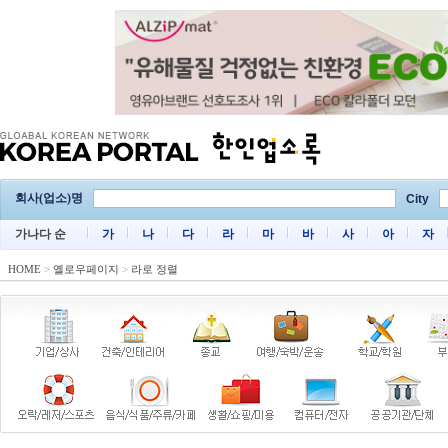
회사(업소)명
City
가나다 순
가
나
다
라
마
바
사
아
자
HOME
>
옐로우페이지
>
라로 정렬