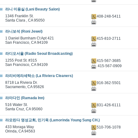
라니 미용실 (Lani Beauty Salon)
1346 Franklin St.
408-248-5411
Santa Clara , CA 95050
라니보석 (Roni Jewel)
1 Daniel Burnham Ct Apt 421
415-810-2711
San Francisco, CA 94109
라디오서울 (Radio Seoul Broadcasting)
1255 Post St. #315
415-567-3685
San Francisco, CA 94109
415-567-0909
라리비에라세탁소 (La Riviera Cleaners)
8718 La Riviera Dr.
916-362-5501
Sacramento, CA 95826
라마다인 (Ramada Inn)
516 Water St.
831-426-6111
Santa Cruz, CA 95060
라모린다 영성교회, 민기욱 (Lamorinda Young Sung CH.)
433 Moraga Way
510-706-1078
Orinda, CA 94563