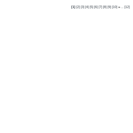
...
[1]
[2]
[3]
[4]
[5]
[6]
[7]
[8]
[9]
[10]
[12]