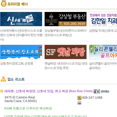
신세계여행사 (샌프란시스코 오클
강상철부동산(산라몬/이스트베이/
김한일 치과(산호세 교
랜드 산호세 산타클라라 한인 여행
샌프란시스코 부동산)
사)
상항 한미장로교회, 손창호
옛날짜장 -샌프란시스코 맛집 /샌프
실리콘밸리 골프아카
란시스코 맛집 추천
골프레슨
래래촌- 산호세 짜장면, 산호세 맛집, 최고 짜장 (Rae Rae Chon)
3475 El Camino Real
408-247-1488
Santa Clara, CA 95051
3대째 전통으로 이루어진 백년짜장
다양한 입맛에 맞는 다양한 메뉴로 서비스해드리고 있습니다