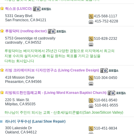
럭스코 (LUXCO)
5331 Geary Blvd.
415-568-1117
San Francisco, CA 94121
415-752-6228
루핑닥터 (roofing doctor)
5753 Greenridge rd castrovally
510-828-2232
castrovally , CA 94552
루핑닥터는 베이지역에서 25년간 다양한 경험으로 이지역에서 최고의
지붕 수리와 설치서비스를 하길 원하는 목표를 가지고 열심을
다하는 회사입니다
리빙 크리에이티브 디자인연구소 (Living Creative Design)
418 Mission Drive
510-304-0450
Pleasanton, CA 94566
리빙워드한인침례교회 - (Living Word Korean Baptist Church)
220 S. Main St.
510-661-9540
Milpitas, CA 95035
510-661-9555
하나님이 주인이 되시는 교회 - 산호세/실리콘밸리(San Jose/Silicon Valley)
라나이 구두수선 (Lanai Shoe Repair)
300 Lakeside Dr
510-451-9834
Oakland, CA 94612