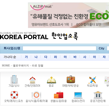
회사(업소)명
City
가나다 순
가
나
다
라
마
바
사
아
자
HOME
>
옐로우페이지
>
라로 정렬