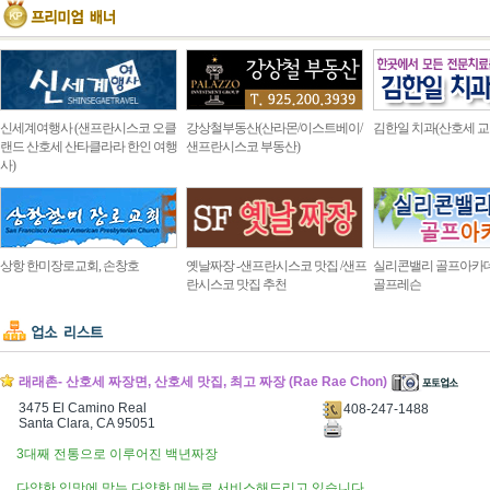
신세계여행사 (샌프란시스코 오클
강상철부동산(산라몬/이스트베이/
김한일 치과(산호세 교
랜드 산호세 산타클라라 한인 여행
샌프란시스코 부동산)
사)
상항 한미장로교회, 손창호
옛날짜장 -샌프란시스코 맛집 /샌프
실리콘밸리 골프아카
란시스코 맛집 추천
골프레슨
래래촌- 산호세 짜장면, 산호세 맛집, 최고 짜장 (Rae Rae Chon)
3475 El Camino Real
408-247-1488
Santa Clara, CA 95051
3대째 전통으로 이루어진 백년짜장
다양한 입맛에 맞는 다양한 메뉴로 서비스해드리고 있습니다