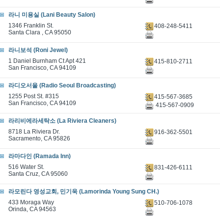
라니 미용실 (Lani Beauty Salon)
1346 Franklin St.
408-248-5411
Santa Clara , CA 95050
라니보석 (Roni Jewel)
1 Daniel Burnham Ct Apt 421
415-810-2711
San Francisco, CA 94109
라디오서울 (Radio Seoul Broadcasting)
1255 Post St. #315
415-567-3685
San Francisco, CA 94109
415-567-0909
라리비에라세탁소 (La Riviera Cleaners)
8718 La Riviera Dr.
916-362-5501
Sacramento, CA 95826
라마다인 (Ramada Inn)
516 Water St.
831-426-6111
Santa Cruz, CA 95060
라모린다 영성교회, 민기욱 (Lamorinda Young Sung CH.)
433 Moraga Way
510-706-1078
Orinda, CA 94563