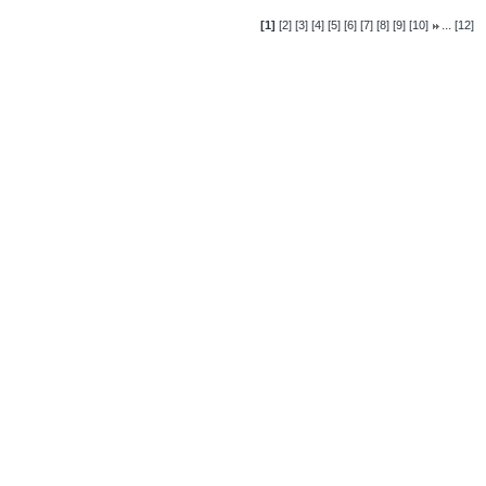
...
[1]
[2]
[3]
[4]
[5]
[6]
[7]
[8]
[9]
[10]
[12]