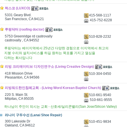
럭스코 (LUXCO)
5331 Geary Blvd.
415-568-1117
San Francisco, CA 94121
415-752-6228
루핑닥터 (roofing doctor)
5753 Greenridge rd castrovally
510-828-2232
castrovally , CA 94552
루핑닥터는 베이지역에서 25년간 다양한 경험으로 이지역에서 최고의
지붕 수리와 설치서비스를 하길 원하는 목표를 가지고 열심을
다하는 회사입니다
리빙 크리에이티브 디자인연구소 (Living Creative Design)
418 Mission Drive
510-304-0450
Pleasanton, CA 94566
리빙워드한인침례교회 - (Living Word Korean Baptist Church)
220 S. Main St.
510-661-9540
Milpitas, CA 95035
510-661-9555
하나님이 주인이 되시는 교회 - 산호세/실리콘밸리(San Jose/Silicon Valley)
라나이 구두수선 (Lanai Shoe Repair)
300 Lakeside Dr
510-451-9834
Oakland, CA 94612