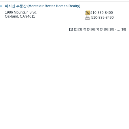
마사신 부동산 (Montclair Better Homes Realty)
1986 Mountain Blvd.
510-339-8400
Oakland, CA 94611
510-339-8490
...
[1]
[2]
[3]
[4]
[5]
[6]
[7]
[8]
[9]
[10]
[18]