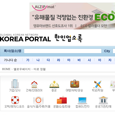
회사(업소)명
City
가나다 순
가
나
다
라
마
바
사
아
자
HOME
>
옐로우페이지
>
마로 정렬