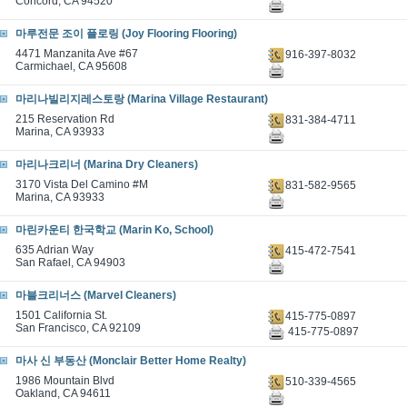
Concord, CA 94520
마루전문 조이 플로링 (Joy Flooring Flooring)
4471 Manzanita Ave #67
916-397-8032
Carmichael, CA 95608
마리나빌리지레스토랑 (Marina Village Restaurant)
215 Reservation Rd
831-384-4711
Marina, CA 93933
마리나크리너 (Marina Dry Cleaners)
3170 Vista Del Camino #M
831-582-9565
Marina, CA 93933
마린카운티 한국학교 (Marin Ko, School)
635 Adrian Way
415-472-7541
San Rafael, CA 94903
마블크리너스 (Marvel Cleaners)
1501 California St.
415-775-0897
San Francisco, CA 92109
415-775-0897
마사 신 부동산 (Monclair Better Home Realty)
1986 Mountain Blvd
510-339-4565
Oakland, CA 94611