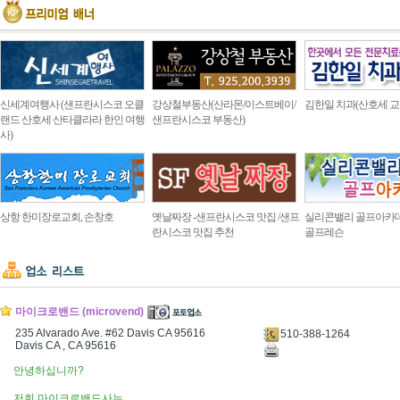
신세계여행사 (샌프란시스코 오클
강상철부동산(산라몬/이스트베이/
김한일 치과(산호세 교
랜드 산호세 산타클라라 한인 여행
샌프란시스코 부동산)
사)
상항 한미장로교회, 손창호
옛날짜장 -샌프란시스코 맛집 /샌프
실리콘밸리 골프아카
란시스코 맛집 추천
골프레슨
마이크로밴드 (microvend)
235 Alvarado Ave. #62 Davis CA 95616
510-388-1264
Davis CA , CA 95616
안녕하십니까?
저희 마이크로밴드사는