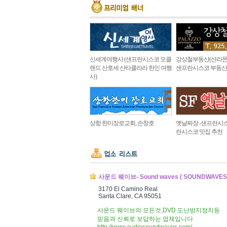
신세계여행사 (샌프란시스코 오클
강상철부동산(산라몬
랜드 산호세 산타클라라 한인 여행
샌프란시스코 부동산
사)
상항 한미장로교회, 손창호
옛날짜장 -샌프란시스
란시스코 맛집 추천
사운드 웨이브- Sound waves ( SOUNDWAVES
3170 El Camino Real
Santa Clare, CA 95051
사운드 웨이브의 모든것,DVD 도난방지장치등
믿음과 신뢰로 보답하는 업체입니다