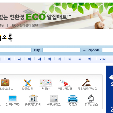
City
Zipcode
or
마
바
사
아
자
차
카
타
파
하
기타