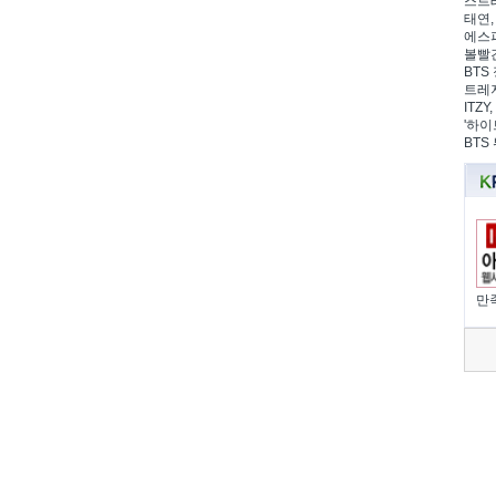
스트레
태연,
에스파
볼빨간
BTS 
트레저
ITZ
'하이
BTS
만