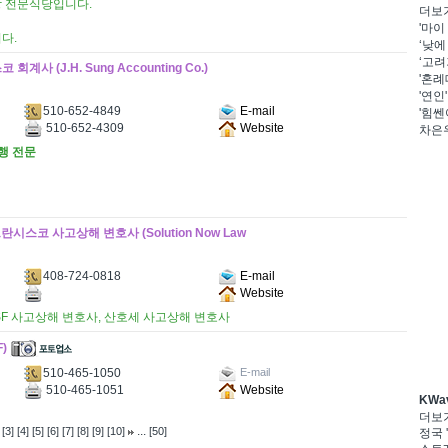
탕 전문식당입니다.
더보
'마이
다.
‘낮에
‘고려
(J.H. Sung Accounting Co.)
'혼례
'연인
510-652-4849
E-mail
'힘쎈
510-652-4309
Website
차은우
대행 전문
시스코 사고상해 변호사 (Solution Now Law
408-724-0818
E-mail
Website
 SF 사고상해 변호사, 산호세 사고상해 변호사
F)
510-465-1050
E-mail
510-465-1051
Website
KWa
더보
...
[3]
[4]
[5]
[6]
[7]
[8]
[9]
[10]
[50]
정국 '