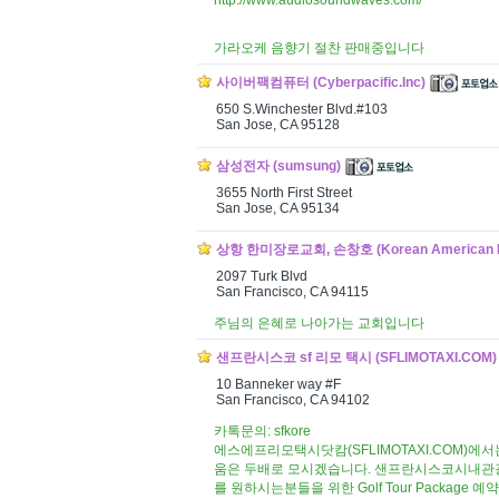
http://www.audiosoundwaves.com/
가라오케 음향기 절찬 판매중입니다
사이버팩컴퓨터 (Cyberpacific.Inc)
650 S.Winchester Blvd.#103
San Jose, CA 95128
삼성전자 (sumsung)
3655 North First Street
San Jose, CA 95134
상항 한미장로교회, 손창호 (Korean American Pr
2097 Turk Blvd
San Francisco, CA 94115
주님의 은혜로 나아가는 교회입니다
샌프란시스코 sf 리모 택시 (SFLIMOTAXI.COM)
10 Banneker way #F
San Francisco, CA 94102
카톡문의: sfkore
에스에프리모택시닷캄(SFLIMOTAXI.COM)에서
움은 두배로 모시겠습니다. 샌프란시스코시내관광,
를 원하시는분들을 위한 Golf Tour Packag