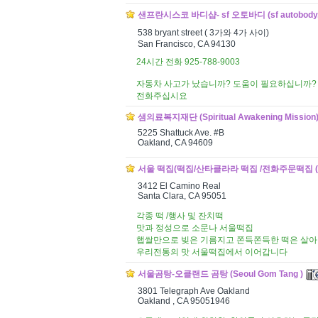
샌프란시스코 바디샵- sf 오토바디 (sf autobody,
538 bryant street ( 3가와 4가 사이)
San Francisco, CA 94130
24시간 전화 925-788-9003
자동차 사고가 났습니까? 도움이 필요하십니까?
전화주십시요
샘의료복지재단 (Spiritual Awakening Mission
5225 Shattuck Ave. #B
Oakland, CA 94609
서울 떡집(떡집/산타클라라 떡집 /전화주문떡집 (Seou
3412 El Camino Real
Santa Clara, CA 95051
각종 떡 /행사 및 잔치떡
맛과 정성으로 소문나 서울떡집
햅쌀만으로 빚은 기름지고 쫀득쫀득한 떡은 살
우리전통의 맛 서울떡집에서 이어갑니다
서울곰탕-오클랜드 곰탕 (Seoul Gom Tang )
3801 Telegraph Ave Oakland
Oakland , CA 95051946