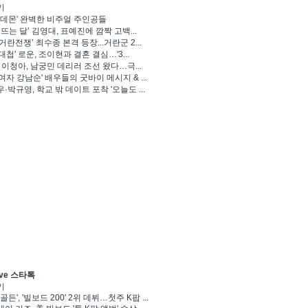
기
 데몬' 완벽한 비주얼 주인공들
 뜨는 달’ 김영대, 표예진에 깜짝 고백...
거란전쟁’ 최수종 본격 등장...거란군 2...
대첩' 로운, 조이현과 결혼 결심…'3...
' 이청아, 남궁민 데리러 조선 왔다…극...
여자 강남순' 배우들의 굿바이 메시지 & ...
·박규영, 학교 밖 데이트 포착 '오늘도 ...
ve 스타톡
기
골든', '빌보드 200' 2위 데뷔…첫주 K팝 ...