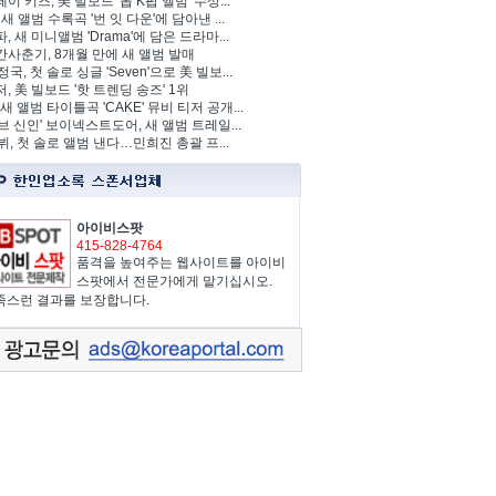
이 키즈, 美 빌보드 '톱 K팝 앨범' 수상...
 새 앨범 수록곡 '번 잇 다운'에 담아낸 ...
, 새 미니앨범 'Drama'에 담은 드라마...
사춘기, 8개월 만에 새 앨범 발매
정국, 첫 솔로 싱글 'Seven'으로 美 빌보...
, 美 빌보드 '핫 트렌딩 송즈' 1위
Y, 새 앨범 타이틀곡 'CAKE' 뮤비 티저 공개...
브 신인' 보이넥스트도어, 새 앨범 트레일...
 뷔, 첫 솔로 앨범 낸다…민희진 총괄 프...
아이비스팟
415-828-4764
품격을 높여주는 웹사이트를 아이비
스팟에서 전문가에게 맡기십시오.
족스런 결과를 보장합니다.