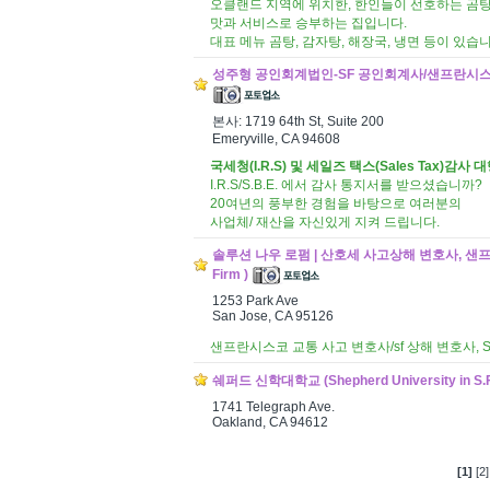
오클랜드 지역에 위치한, 한인들이 선호하는 곰
맛과 서비스로 승부하는 집입니다.
대표 메뉴 곰탕, 감자탕, 해장국, 냉면 등이 있습니
성주형 공인회계법인-SF 공인회계사/샌프란시스코 회계사 
본사: 1719 64th St, Suite 200
Emeryville, CA 94608
국세청(I.R.S) 및 세일즈 택스(Sales Tax)감사 
I.R.S/S.B.E. 에서 감사 통지서를 받으셨습니까?
20여년의 풍부한 경험을 바탕으로 여러분의
사업체/ 재산을 자신있게 지켜 드립니다.
솔루션 나우 로펌 | 산호세 사고상해 변호사, 샌프란
Firm )
1253 Park Ave
San Jose, CA 95126
샌프란시스코 교통 사고 변호사/sf 상해 변호사,
쉐퍼드 신학대학교 (Shepherd University in S.
1741 Telegraph Ave.
Oakland, CA 94612
[1]
[2]