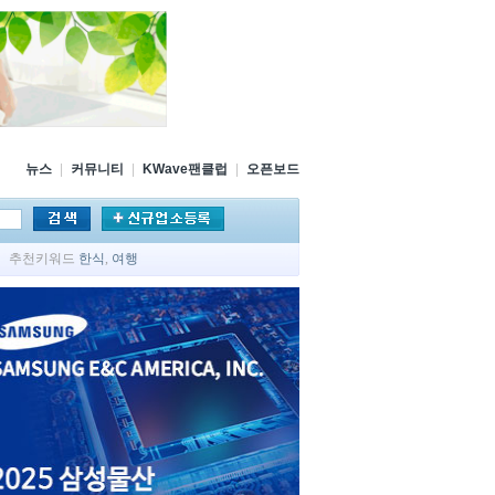
뉴스
|
커뮤니티
|
KWave팬클럽
|
오픈보드
추천키워드
한식
,
여행