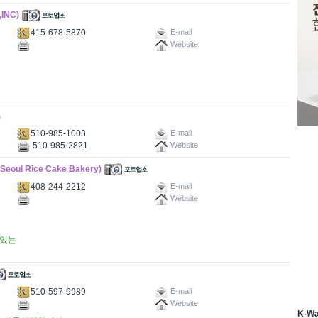
INC)
415-678-5870
E-mail
Website
)
510-985-1003
E-mail
510-985-2821
Website
l Rice Cake Bakery)
408-244-2212
E-mail
Website
아있는
510-597-9989
E-mail
Website
K-W