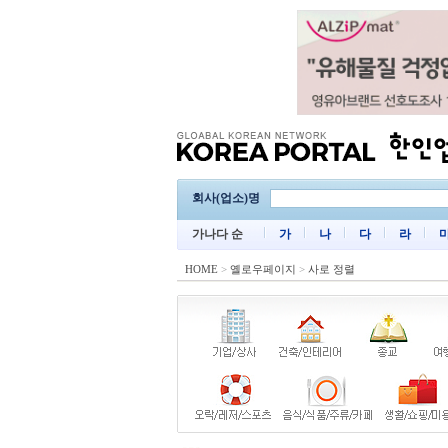
회사(업소)명
가나다 순
가
나
다
라
HOME
>
옐로우페이지
>
사로 정렬