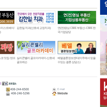
/이스트베이/
김한일 치과(산호세 교정치과)
연(전)영심 CBRE 부동산 -CBRE 한
)
국기업담당
코 맛집 /샌프
실리콘밸리 골프아카데미-산호세
베델결혼정보센타(미주에서 믿을
골프레슨
수있는 결혼 상담소)
)
408-244-6500
E-mail
408-246-5296
Website