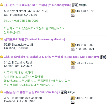
샌프란시스코 바디샵- sf 오토바디 (sf autobody,INC)
415-678-5870
538 bryant street ( 3가와 4가 사이)
San Francisco, CA 94130
24시간 전화 925-788-9003
자동차 사고가 났습니까? 도움이 필요하십니까?
전화주십시요
샘의료복지재단 (Spiritual Awakening Mission)
5225 Shattuck Ave. #B
510-985-1003
Oakland, CA 94609
510-985-2821
서울 떡집(떡집/산타클라라 떡집 /전화주문떡집 (Seoul Rice Cake Bakery)
3412 El Camino Real
408-244-2212
Santa Clara, CA 95051
각종 떡 /행사 및 잔치떡
맛과 정성으로 소문나 서울떡집
햅쌀만으로 빚은 기름지고 쫀득쫀득한 떡은 살아있는
우리전통의 맛 서울떡집에서 이어갑니다
서울곰탕-오클랜드 곰탕 (Seoul Gom Tang )
3801 Telegraph Ave Oakland
510-597-9989
Oakland , CA 95051946