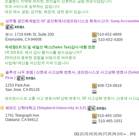
오클랜드 지역에 위치한, 한인들이 선호하는 곰탕 전문식당입니다.
맛과 서비스로 승부하는 집입니다.
대표 메뉴 곰탕, 감자탕, 해장국, 냉면 등이 있습니다.
성주형 공인회계법인-SF 공인회계사/샌프란시스코 회계사 (J.H. Sung Accounting 
510-652-4849
본사: 1719 64th St, Suite 200
Emeryville, CA 94608
510-652-4309
국세청(I.R.S) 및 세일즈 택스(Sales Tax)감사 대행 전문
I.R.S/S.B.E. 에서 감사 통지서를 받으셨습니까?
20여년의 풍부한 경험을 바탕으로 여러분의
사업체/ 재산을 자신있게 지켜 드립니다.
솔루션 나우 로펌 | 산호세 사고상해 변호사, 샌프란시스코 사고상해 변호사 (Solutio
Firm )
1253 Park Ave
408-724-0818
San Jose, CA 95126
샌프란시스코 교통 사고 변호사/sf 상해 변호사, SF 사고상해 변호사, 산호세 사고
쉐퍼드 신학대학교 (Shepherd University in S.F)
1741 Telegraph Ave.
510-465-1050
Oakland, CA 94612
510-465-1051
...
[1]
[2]
[3]
[4]
[5]
[6]
[7]
[8]
[9]
[10]
[50]