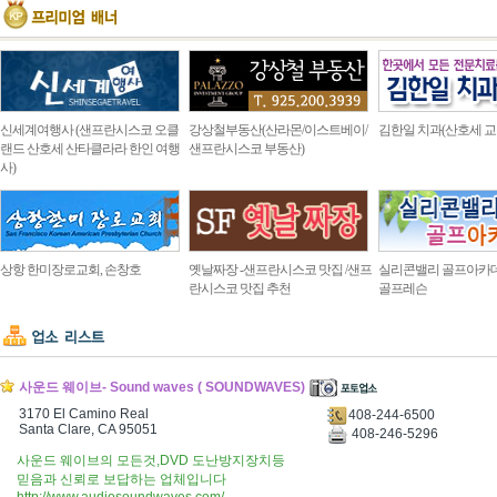
신세계여행사 (샌프란시스코 오클
강상철부동산(산라몬/이스트베이/
김한일 치과(산호세 교
랜드 산호세 산타클라라 한인 여행
샌프란시스코 부동산)
사)
상항 한미장로교회, 손창호
옛날짜장 -샌프란시스코 맛집 /샌프
실리콘밸리 골프아카
란시스코 맛집 추천
골프레슨
사운드 웨이브- Sound waves ( SOUNDWAVES)
3170 El Camino Real
408-244-6500
Santa Clare, CA 95051
408-246-5296
사운드 웨이브의 모든것,DVD 도난방지장치등
믿음과 신뢰로 보답하는 업체입니다