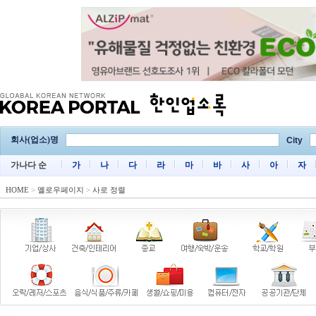
회사(업소)명
City
가나다 순
가
나
다
라
마
바
사
아
자
HOME
>
옐로우페이지
>
사로 정렬