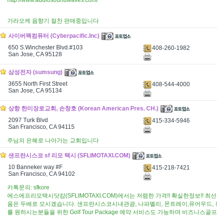
http://www.audiosoundwaves.com/
가라오케 음향기 절찬 판매중입니다
사이버팩컴퓨터 (Cyberpacific.Inc)
650 S.Winchester Blvd.#103
408-260-1982
San Jose, CA 95128
삼성전자 (sumsung)
3655 North First Street
408-544-4000
San Jose, CA 95134
상항 한미장로교회, 손창호 (Korean American Pres. CH.)
2097 Turk Blvd
415-334-5946
San Francisco, CA 94115
주님의 은혜로 나아가는 교회입니다
샌프란시스코 sf 리모 택시 (SFLIMOTAXI.COM)
10 Banneker way #F
415-218-7421
San Francisco, CA 94102
카톡문의: sfkore
에스에프리모택시닷캄(SFLIMOTAXI.COM)에서는 저렴한 가격!! 확실한정보!! 
움은 두배로 모시겠습니다. 샌프란시스코시내관광, 나파벨리, 몬트레이,뮤어우드, 
를 원하시는분들을 위한 Golf Tour Package 예약 서비스도 가능하며 비즈니스골