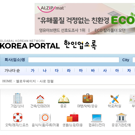
회사(업소)명
City
가나다 순
가
나
다
라
마
바
사
아
자
HOME
>
옐로우페이지
>
사로 정렬