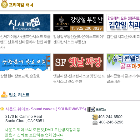
신세계여행사 (샌프란시스코 오클
강상철부동산(산라몬/이스트베이/
김한일 치과(산호세 교
랜드 산호세 산타클라라 한인 여행
샌프란시스코 부동산)
사)
상항 한미장로교회, 손창호
옛날짜장 -샌프란시스코 맛집 /샌프
실리콘밸리 골프아카
란시스코 맛집 추천
골프레슨
사운드 웨이브- Sound waves ( SOUNDWAVES)
3170 El Camino Real
408-244-6500
Santa Clare, CA 95051
408-246-5296
사운드 웨이브의 모든것,DVD 도난방지장치등
믿음과 신뢰로 보답하는 업체입니다