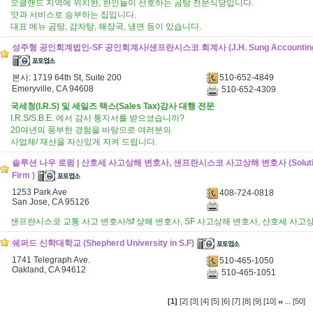
오클랜드 지역에 위치한, 한인들이 선호하는 곰탕 전문식당입니다.
맛과 서비스로 승부하는 집입니다.
대표 메뉴 곰탕, 감자탕, 해장국, 냉면 등이 있습니다.
성주형 공인회계법인-SF 공인회계사/샌프란시스코 회계사 (J.H. Sung Accounting 
510-652-4849
본사: 1719 64th St, Suite 200
Emeryville, CA 94608
510-652-4309
국세청(I.R.S) 및 세일즈 택스(Sales Tax)감사 대행 전문
I.R.S/S.B.E. 에서 감사 통지서를 받으셨습니까?
20여년의 풍부한 경험을 바탕으로 여러분의
사업체/ 재산을 자신있게 지켜 드립니다.
솔루션 나우 로펌 | 산호세 사고상해 변호사, 샌프란시스코 사고상해 변호사 (Solutio
Firm )
1253 Park Ave
408-724-0818
San Jose, CA 95126
샌프란시스코 교통 사고 변호사/sf 상해 변호사, SF 사고상해 변호사, 산호세 사고
쉐퍼드 신학대학교 (Shepherd University in S.F)
1741 Telegraph Ave.
510-465-1050
Oakland, CA 94612
510-465-1051
...
[1]
[2]
[3]
[4]
[5]
[6]
[7]
[8]
[9]
[10]
[50]