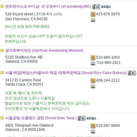
샌프란시스코 바디샵- sf 오토바디 (sf autobody,INC)
415-678-5870
538 bryant street ( 3가와 4가 사이)
San Francisco, CA 94130
24시간 전화 925-788-9003
자동차 사고가 났습니까? 도움이 필요하십니까?
전화주십시요
샘의료복지재단 (Spiritual Awakening Mission)
5225 Shattuck Ave. #B
510-985-1003
Oakland, CA 94609
510-985-2821
서울 떡집(떡집/산타클라라 떡집 /전화주문떡집 (Seoul Rice Cake Bakery)
3412 El Camino Real
408-244-2212
Santa Clara, CA 95051
각종 떡 /행사 및 잔치떡
맛과 정성으로 소문나 서울떡집
햅쌀만으로 빚은 기름지고 쫀득쫀득한 떡은 살아있는
우리전통의 맛 서울떡집에서 이어갑니다
서울곰탕-오클랜드 곰탕 (Seoul Gom Tang )
3801 Telegraph Ave Oakland
510-597-9989
Oakland , CA 95051946