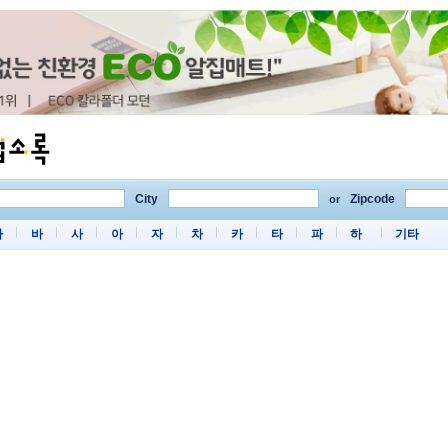
City
Zipcode
or
마
바
사
아
자
차
카
타
파
하
기타