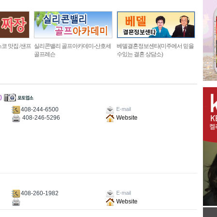
코 맛집 /샌프
실리콘밸리 골프아카데미-산호세
베델결혼정보센타(미주에서 믿을
골프레슨
수있는 결혼 상담소)
)
408-244-6500
E-mail
408-246-5296
Website
408-260-1982
E-mail
Website