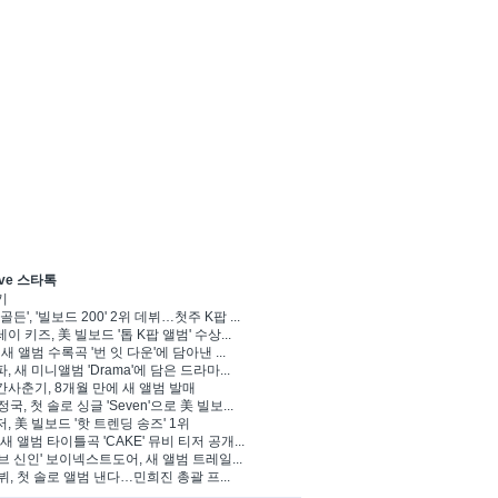
ve 스타톡
기
골든', '빌보드 200' 2위 데뷔…첫주 K팝 ...
이 키즈, 美 빌보드 '톱 K팝 앨범' 수상...
 새 앨범 수록곡 '번 잇 다운'에 담아낸 ...
, 새 미니앨범 'Drama'에 담은 드라마...
사춘기, 8개월 만에 새 앨범 발매
정국, 첫 솔로 싱글 'Seven'으로 美 빌보...
, 美 빌보드 '핫 트렌딩 송즈' 1위
Y, 새 앨범 타이틀곡 'CAKE' 뮤비 티저 공개...
브 신인' 보이넥스트도어, 새 앨범 트레일...
 뷔, 첫 솔로 앨범 낸다…민희진 총괄 프...