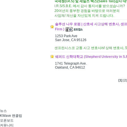
국세청(I.R.S) 및 세일즈 택스(Sales Tax)감사 
I.R.S/S.B.E. 에서 감사 통지서를 받으셨습니까?
20여년의 풍부한 경험을 바탕으로 여러분의
사업체/ 재산을 자신있게 지켜 드립니다.
솔루션 나우 로펌 | 산호세 사고상해 변호사, 샌프란
Firm )
1253 Park Ave
San Jose, CA 95126
샌프란시스코 교통 사고 변호사/sf 상해 변호사,
쉐퍼드 신학대학교 (Shepherd University in S.
1741 Telegraph Ave.
Oakland, CA 94612
[1]
[2]
뉴스
KWave 팬클럽
오픈보드
커뮤니티