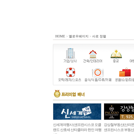
HOME
>
옐로우페이지
>
사로 정렬
신세계여행사 (샌프란시스코 오클
강상철부동산(산라몬
랜드 산호세 산타클라라 한인 여행
샌프란시스코 부동산