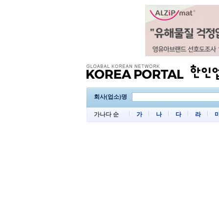
회사(업소)명
가나다 순
가
나
다
라