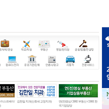
/이스트베이/
김한일 치과(산호세 교정치과)
연(전)영심 CBRE 부동산 -CBRE 한
)
국기업담당