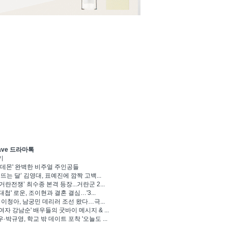
ave 드라마톡
기
 데몬' 완벽한 비주얼 주인공들
 뜨는 달’ 김영대, 표예진에 깜짝 고백...
거란전쟁’ 최수종 본격 등장...거란군 2...
대첩' 로운, 조이현과 결혼 결심…'3...
' 이청아, 남궁민 데리러 조선 왔다…극...
여자 강남순' 배우들의 굿바이 메시지 & ...
·박규영, 학교 밖 데이트 포착 '오늘도 ...