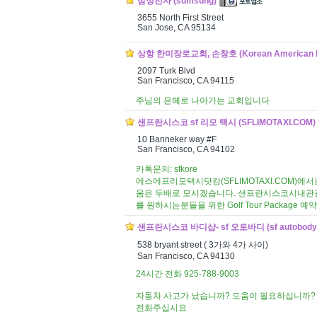
삼성전자 (sumsung)
3655 North First Street
San Jose, CA 95134
상항 한미장로교회, 손창호 (Korean American Pr
2097 Turk Blvd
San Francisco, CA 94115
주님의 은혜로 나아가는 교회입니다
샌프란시스코 sf 리모 택시 (SFLIMOTAXI.COM)
10 Banneker way #F
San Francisco, CA 94102
카톡문의: sfkore
에스에프리모택시닷캄(SFLIMOTAXI.COM)에서
움은 두배로 모시겠습니다. 샌프란시스코시내관광,
를 원하시는분들을 위한 Golf Tour Packag
샌프란시스코 바디샵- sf 오토바디 (sf autobody,
538 bryant street ( 3가와 4가 사이)
San Francisco, CA 94130
24시간 전화 925-788-9003
자동차 사고가 났습니까? 도움이 필요하십니까?
전화주십시요