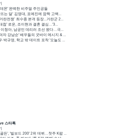
기
 데몬' 완벽한 비주얼 주인공들
 뜨는 달’ 김영대, 표예진에 깜짝 고백...
거란전쟁’ 최수종 본격 등장...거란군 2...
대첩' 로운, 조이현과 결혼 결심…'3...
' 이청아, 남궁민 데리러 조선 왔다…극...
여자 강남순' 배우들의 굿바이 메시지 & ...
·박규영, 학교 밖 데이트 포착 '오늘도 ...
ve 스타톡
기
골든', '빌보드 200' 2위 데뷔…첫주 K팝 ...