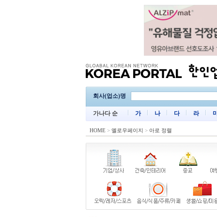
회사(업소)명
가나다 순
가
나
다
라
HOME
>
옐로우페이지
>
아로 정렬