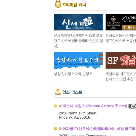
신세계여행사 (샌프란시스코 오클
강상철부동산(산라몬
랜드 산호세 산타클라라 한인 여행
샌프란시스코 부동산
사)
상항 한미장로교회, 손창호
옛날짜장 -샌프란시스
란시스코 맛집 추천
아리조나 타임즈 (Korean Arizona Times)
2958 North 16th Street
Phoenix, AZ 85016
아이파골프(산호세/산타클라라/서니베일 골프레슨) (