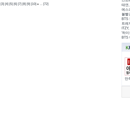
스트레
...
[3]
[4]
[5]
[6]
[7]
[8]
[9]
[10]
[72]
태연,
에스파
볼빨간
BTS 
트레저
ITZ
'하이
BTS
만