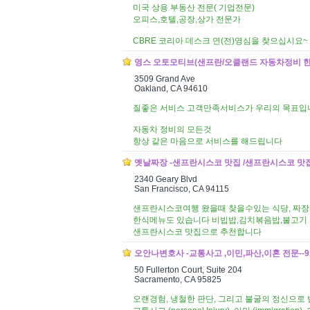
미국 상용 부동산 전문( 기업전문)
오피스,호텔,공장,상가 전문가
CBRE 코리아 데스크 연(전)영심을 찾으십시요~
영스 오토모티브(샌프란/오클랜드 자동차정비 한인정비) 
3509 Grand Ave
Oakland, CA 94610
질좋은 서비스 고객만족서비스가 우리의 목표입
자동차 정비의 모든것
항상 같은 마음으로 서비스를 해드립니다
옛날짜장 -샌프란시스코 맛집 /샌프란시스코 맛집 추천 
2340 Geary Blvd
San Francisco, CA 94115
샌프란시스코여행 왔을때 찾을수있는 식당, 짜장
한식메뉴도 있습니다 비빕밥,김치볶음밥,불고기 
샌프란시스코 맛집으로 추천합니다
오안나변호사 -교통사고 ,이민,파산,이혼 전문--916-922
50 Fullerton Court, Suite 204
Sacramento, CA 95825
오랜경험, 냉철한 판단, 그리고 불굴의 정신으로