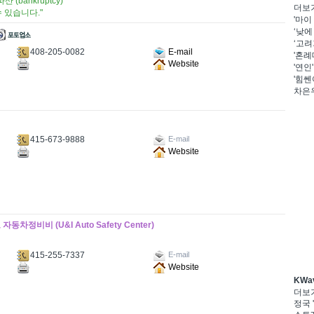
파산 (bankruptcy)
더보
 있습니다."
'마이
‘낮에
‘고려
408-205-0082
E-mail
'혼례
Website
'연인
'힘쎈
차은우
415-673-9888
E-mail
Website
비비 (U&I Auto Safety Center)
415-255-7337
E-mail
Website
KWa
더보
정국 '