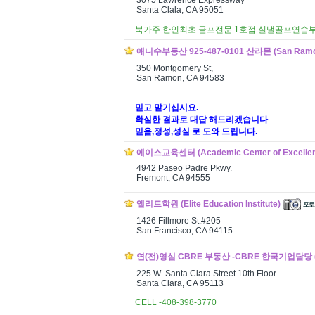
3075 Lawrence Expressway
Santa Clala, CA 95051
북가주 한인최초 골프전문 1호점.실낼골프연습
애니수부동산 925-487-0101 산라몬 (San Ramo
350 Montgomery St,
San Ramon, CA 94583
믿고 맡기십시요.
확실한 결과로 대답 해드리겠습니다
믿음,정성,성실 로 도와 드립니다.
에이스교육센터 (Academic Center of Excellen
4942 Paseo Padre Pkwy.
Fremont, CA 94555
엘리트학원 (Elite Education Institute)
1426 Fillmore St.#205
San Francisco, CA 94115
연(전)영심 CBRE 부동산 -CBRE 한국기업담당 (CB 
225 W .Santa Clara Street 10th Floor
Santa Clara, CA 95113
CELL -408-398-3770