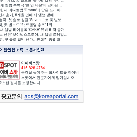
이 키즈, 美 빌보드 '톱 K팝 앨범' 수상...
 새 앨범 수록곡 '번 잇 다운'에 담아낸 ...
, 새 미니앨범 'Drama'에 담은 드라마...
사춘기, 8개월 만에 새 앨범 발매
정국, 첫 솔로 싱글 'Seven'으로 美 빌보...
, 美 빌보드 '핫 트렌딩 송즈' 1위
Y, 새 앨범 타이틀곡 'CAKE' 뮤비 티저 공개...
브 신인' 보이넥스트도어, 새 앨범 트레일...
 뷔, 첫 솔로 앨범 낸다…민희진 총괄 프...
아이비스팟
415-828-4764
품격을 높여주는 웹사이트를 아이비
스팟에서 전문가에게 맡기십시오.
족스런 결과를 보장합니다.