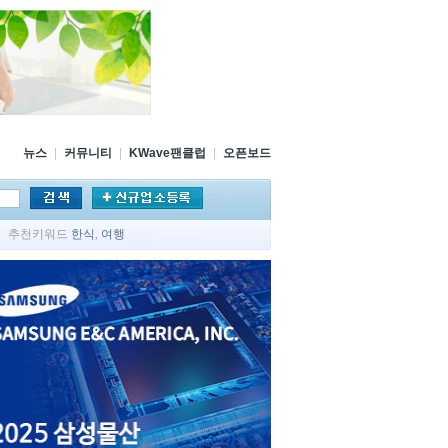
뉴스
|
커뮤니티
|
KWave팬클럽
|
오픈보드
추천키워드
한식
,
여행