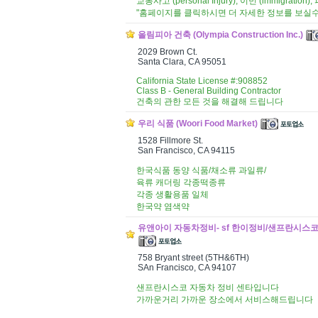
교통사고 (personal Injury), 이민 (immigration), 
"홈페이지를 클릭하시면 더 자세한 정보를 보실수
올림피아 건축 (Olympia Construction Inc.)
2029 Brown Ct.
Santa Clara, CA 95051
California State License #:908852
Class B - General Building Contractor
건축의 관한 모든 것을 해결해 드립니다
우리 식품 (Woori Food Market)
1528 Fillmore St.
San Francisco, CA 94115
한국식품 동양 식품/채소류 과일류/
육류 캐더링 각종떡종류
각종 생활용품 일체
한국약 염색약
유앤아이 자동차정비- sf 한이정비/샌프란시스코 자동차정
758 Bryant street (5TH&6TH)
SAn Francisco, CA 94107
샌프란시스코 자동차 정비 센타입니다
가까운거리 가까운 장소에서 서비스해드립니다