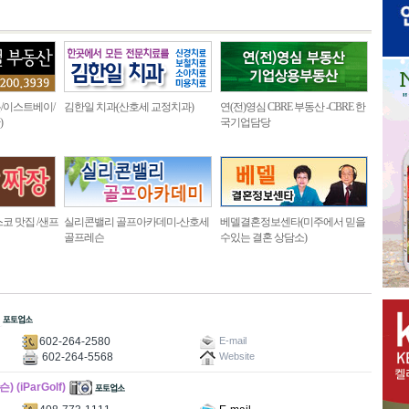
/이스트베이/
김한일 치과(산호세 교정치과)
연(전)영심 CBRE 부동산 -CBRE 한
)
국기업담당
코 맛집 /샌프
실리콘밸리 골프아카데미-산호세
베델결혼정보센타(미주에서 믿을
골프레슨
수있는 결혼 상담소)
602-264-2580
E-mail
602-264-5568
Website
iParGolf)