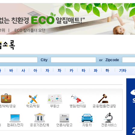
City
Zipcode
or
마
바
사
아
자
차
카
타
파
하
기타