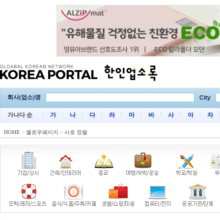
회사(업소)명
City
가나다 순
가
나
다
라
마
바
사
아
자
HOME
>
옐로우페이지
>
사로 정렬