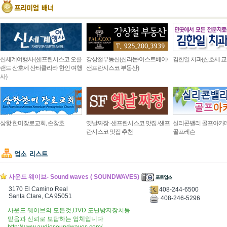
신세계여행사 (샌프란시스코 오클
강상철부동산(산라몬/이스트베이/
김한일 치과(산호세 교
랜드 산호세 산타클라라 한인 여행
샌프란시스코 부동산)
사)
상항 한미장로교회, 손창호
옛날짜장 -샌프란시스코 맛집 /샌프
실리콘밸리 골프아카
란시스코 맛집 추천
골프레슨
사운드 웨이브- Sound waves ( SOUNDWAVES)
3170 El Camino Real
408-244-6500
Santa Clare, CA 95051
408-246-5296
사운드 웨이브의 모든것,DVD 도난방지장치등
믿음과 신뢰로 보답하는 업체입니다