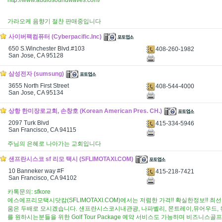
http://www.audiosoundwaves.com/
가라오케 음향기 절찬 판매중입니다
사이버팩컴퓨터 (Cyberpacific.Inc)
650 S.Winchester Blvd.#103
408-260-1982
San Jose, CA 95128
삼성전자 (sumsung)
3655 North First Street
408-544-4000
San Jose, CA 95134
상항 한미장로교회, 손창호 (Korean American Pres. CH.)
2097 Turk Blvd
415-334-5946
San Francisco, CA 94115
주님의 은혜로 나아가는 교회입니다
샌프란시스코 sf 리모 택시 (SFLIMOTAXI.COM)
10 Banneker way #F
415-218-7421
San Francisco, CA 94102
카톡문의: sfkore
에스에프리모택시닷캄(SFLIMOTAXI.COM)에서는 저렴한 가격!! 확실한정보!! 
움은 두배로 모시겠습니다. 샌프란시스코시내관광, 나파벨리, 몬트레이,뮤어우드, 
를 원하시는분들을 위한 Golf Tour Package 예약 서비스도 가능하며 비즈니스골