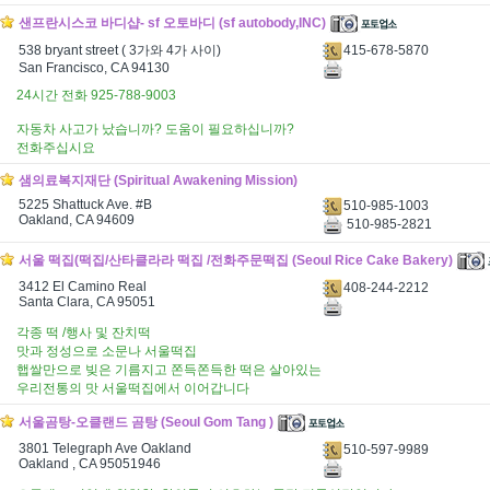
샌프란시스코 바디샵- sf 오토바디 (sf autobody,INC)
415-678-5870
538 bryant street ( 3가와 4가 사이)
San Francisco, CA 94130
24시간 전화 925-788-9003
자동차 사고가 났습니까? 도움이 필요하십니까?
전화주십시요
샘의료복지재단 (Spiritual Awakening Mission)
5225 Shattuck Ave. #B
510-985-1003
Oakland, CA 94609
510-985-2821
서울 떡집(떡집/산타클라라 떡집 /전화주문떡집 (Seoul Rice Cake Bakery)
3412 El Camino Real
408-244-2212
Santa Clara, CA 95051
각종 떡 /행사 및 잔치떡
맛과 정성으로 소문나 서울떡집
햅쌀만으로 빚은 기름지고 쫀득쫀득한 떡은 살아있는
우리전통의 맛 서울떡집에서 이어갑니다
서울곰탕-오클랜드 곰탕 (Seoul Gom Tang )
3801 Telegraph Ave Oakland
510-597-9989
Oakland , CA 95051946