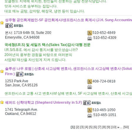
오클랜드 지역에 위치한, 한인들이 선호하는 곰탕 전문식당입니다.
맛과 서비스로 승부하는 집입니다.
대표 메뉴 곰탕, 감자탕, 해장국, 냉면 등이 있습니다.
성주형 공인회계법인-SF 공인회계사/샌프란시스코 회계사 (J.H. Sung Accounting 
510-652-4849
본사: 1719 64th St, Suite 200
Emeryville, CA 94608
510-652-4309
국세청(I.R.S) 및 세일즈 택스(Sales Tax)감사 대행 전문
I.R.S/S.B.E. 에서 감사 통지서를 받으셨습니까?
20여년의 풍부한 경험을 바탕으로 여러분의
사업체/ 재산을 자신있게 지켜 드립니다.
솔루션 나우 로펌 | 산호세 사고상해 변호사, 샌프란시스코 사고상해 변호사 (Solutio
Firm )
1253 Park Ave
408-724-0818
San Jose, CA 95126
샌프란시스코 교통 사고 변호사/sf 상해 변호사, SF 사고상해 변호사, 산호세 사고
쉐퍼드 신학대학교 (Shepherd University in S.F)
1741 Telegraph Ave.
510-465-1050
Oakland, CA 94612
510-465-1051
...
[1]
[2]
[3]
[4]
[5]
[6]
[7]
[8]
[9]
[10]
[50]