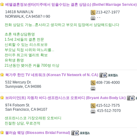
베델결혼정보센타(미주에서 믿을수있는 결혼 상담소) (Bethel Marriage Service)
14618 NAWA LN
213-427-1977
NORWALK, CA 94587ㅁ90
- -
전화 상담도 가능...혼사라고 생각하고 부모의 입장에서 상담해드립니다
초혼 재혼상담환영
1.5세 2세들의 결혼 전문
신뢰할 수 있는 리스트보유
부모님 직접 사위와 며느리를...
전미주 최고의 엘리트 확보
유학생 환영
21년동안 맺어준 커플 700쌍 이상
북가주 한인 TV 네트워크 (Korean TV Network of N. CA)
532 Mercury Dr.
408-736-4000
Sunnyvale, CA 94086
브라이언(트) 자동차 바디-샌프란시스코 오토바디 (Bryant Auto Body Llc)
974 Folsom St.
415-512-7575
San Francisco, CA 94107
415-512-7070
샌프란시스코 가장오래된 오토바디
친절한 상담, 무료견적
블러슴 웨딩 (Blossoms Bridal Formal)