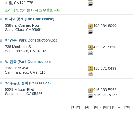
서울, CA 121-778
소리에 반응하는 티셔츠 수출합니다.
바다와 꽃게 (The Crab House)
3395 El Camino Real
408-984-8000
Santa Clara, CA 95051
박 건축 (Park Construction Co.)
736 Mcallister St
415-921-5890
San Francisco, CA 94102
박 건축 (Park Construction)
2395 35th Ave
415-271-0433
San Francisco, CA 94116
박 주유소 정비 (Park N Gas)
8329 Folsom Blvd
916-383-5952
Sacramento, CA 95826
916-383-5177
...
[1]
[2]
[3]
[4]
[5]
[6]
[7]
[8]
[9]
[10]
[26]