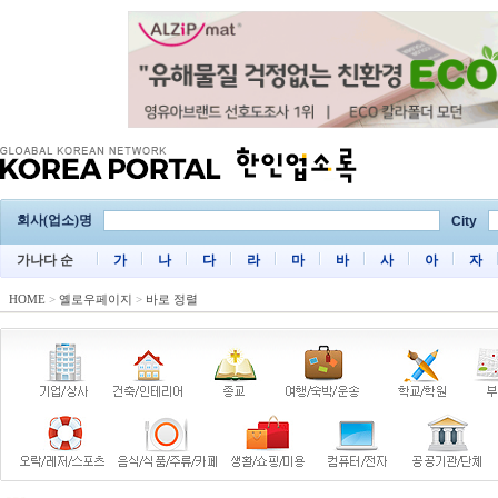
회사(업소)명
City
가나다 순
가
나
다
라
마
바
사
아
자
HOME
>
옐로우페이지
>
바로 정렬