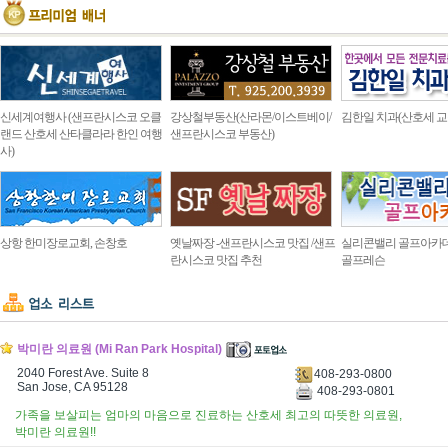
신세계여행사 (샌프란시스코 오클
강상철부동산(산라몬/이스트베이/
김한일 치과(산호세 교
랜드 산호세 산타클라라 한인 여행
샌프란시스코 부동산)
사)
상항 한미장로교회, 손창호
옛날짜장 -샌프란시스코 맛집 /샌프
실리콘밸리 골프아카
란시스코 맛집 추천
골프레슨
박미란 의료원 (Mi Ran Park Hospital)
2040 Forest Ave. Suite 8
408-293-0800
San Jose, CA 95128
408-293-0801
가족을 보살피는 엄마의 마음으로 진료하는 산호세 최고의 따뜻한 의료원,
박미란 의료원!!