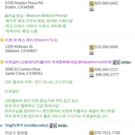
6700 Amador Plaza Rd
925-560-0402
Dublin, CA 94568
블러슴 웨딩 - Blossom Bridal & Formal
-북가주 최대 규모의 매장, 방대한 드레스량
-최신 드레스, 어린이 드레스, 파티복 등
-악세사리, 웨딩 소품
비젼 유 에스 에이 (Vision U S A)
1205 Kirkham St.
510-208-5000
Oakland, CA 94607
비큐갈비-산호세/산타클라라 무제한뷔페식당 (BeQueKoreanGrill)
3060 El Camino Real
408-260-2727
Santa Clara, CA 95051
408-260-2777
산타 클라라 지역 - 연기 안나는 고기구이집
비큐갈비
산타클라라 한인 타운 중심가에 자리 잡고 있는
맛과 멋이 함께하는 고급 한국식당
외국손님을 접대하거나 중요한자리 모임에 어울리는 패밀리 레스토랑
맛과 분위기로 압도하고 좋은 서비스로 다가가는 비큐갈비입니다
바닐라쿠키 (vanillacooky)
070-7521-7765
마포구 창전동