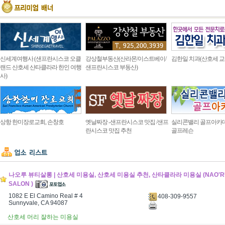
신세계여행사 (샌프란시스코 오클
강상철부동산(산라몬/이스트베이/
김한일 치과(산호세 교
랜드 산호세 산타클라라 한인 여행
샌프란시스코 부동산)
사)
상항 한미장로교회, 손창호
옛날짜장 -샌프란시스코 맛집 /샌프
실리콘밸리 골프아카
란시스코 맛집 추천
골프레슨
나오루 뷰티살롱 | 산호세 미용실, 산호세 미용실 추천, 산타클라라 미용실 (NAO'RU
SALON )
1082 E El Camino Real # 4
408-309-9557
Sunnyvale, CA 94087
산호세 머리 잘하는 미용실