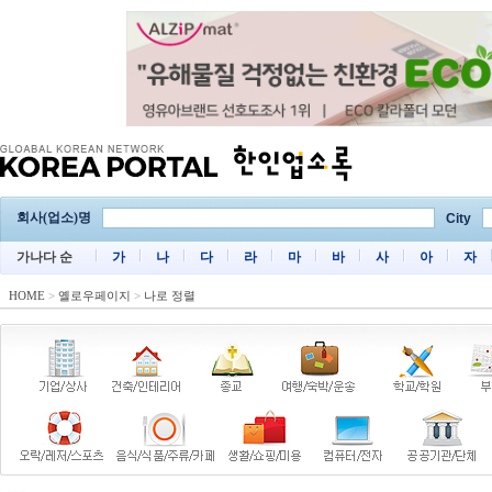
회사(업소)명
City
가나다 순
가
나
다
라
마
바
사
아
자
HOME
>
옐로우페이지
>
나로 정렬