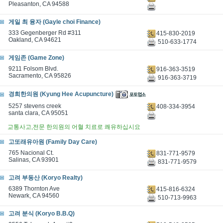
Pleasanton, CA 94588
게일 최 융자 (Gayle choi Finance)
333 Gegenberger Rd #311
415-830-2019
Oakland, CA 94621
510-633-1774
게임존 (Game Zone)
9211 Folsom Blvd.
916-363-3519
Sacramento, CA 95826
916-363-3719
경희한의원 (Kyung Hee Acupuncture)
5257 stevens creek
408-334-3954
santa clara, CA 95051
교통사고,전문 한의원의 어혈 치료로 쾌유하십시요
고또래유아원 (Family Day Care)
765 Nacional Ct.
831-771-9579
Salinas, CA 93901
831-771-9579
고려 부동산 (Koryo Realty)
6389 Thornton Ave
415-816-6324
Newark, CA 94560
510-713-9963
고려 분식 (Koryo B.B.Q)