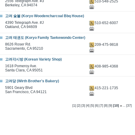
2556 Telegraph Ave. #3
510-548-2525
Berkeley, CA 94074
고려 숯불 (Koryo Woodencharcoal Bbq House)
4390 Telegraph Ave. #J
510-652-6007
Oakland, CA 94609
고려 태권도 (Koryo Family Taekewondo Center)
8626 Roser Rd.
209-475-9818
Sacramento, CA 95210
고려각시방 (Korean Variety Shop)
1618 Pomeroy Ave.
408-985-4368
Santa Clara, CA 95051
고려당 (Wirth Brother's Bakery)
5901 Geary Blvd
415-221-1735
San Francisco, CA 94121
...
[1]
[2]
[3]
[4]
[5]
[6]
[7]
[8]
[9]
[10]
[37]