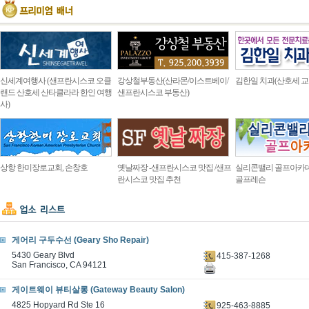
신세계여행사 (샌프란시스코 오클
강상철부동산(산라몬/이스트베이/
김한일 치과(산호세 교
랜드 산호세 산타클라라 한인 여행
샌프란시스코 부동산)
사)
상항 한미장로교회, 손창호
옛날짜장 -샌프란시스코 맛집 /샌프
실리콘밸리 골프아카
란시스코 맛집 추천
골프레슨
게어리 구두수선 (Geary Sho Repair)
5430 Geary Blvd
415-387-1268
San Francisco, CA 94121
게이트웨이 뷰티살롱 (Gateway Beauty Salon)
4825 Hopyard Rd Ste 16
925-463-8885