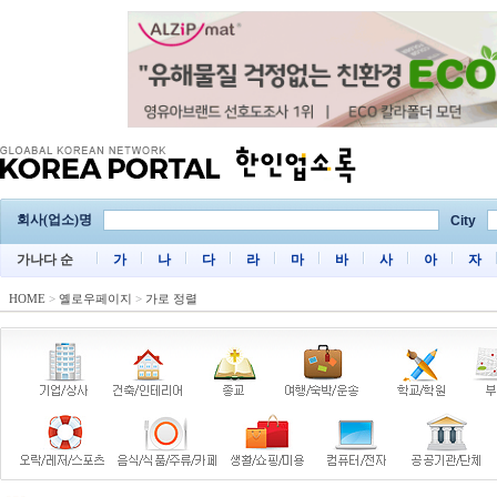
회사(업소)명
City
가나다 순
가
나
다
라
마
바
사
아
자
HOME
>
옐로우페이지
>
가로 정렬