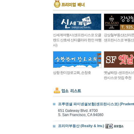
신세계여행사 (샌프란시스코 오클
강상철부동산(산라몬
랜드 산호세 산타클라라 한인 여행
샌프란시스코 부동산
사)
상항 한미장로교회, 손창호
옛날짜장 -샌프란시스
란시스코 맛집 추천
프루덴셜 파이넨셜보험(샌프란시스코) (Prudential F
651 Gateway Blvd. #700
S. San Francisco, CA 94080
프리마부동산 (Realty & Inv.)
.