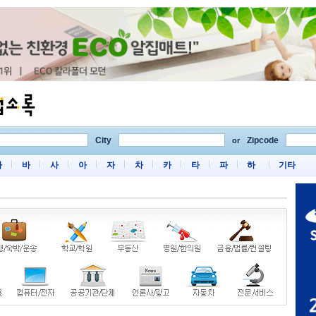
City
Zipcode
or
마
바
사
아
자
차
카
타
파
하
기타