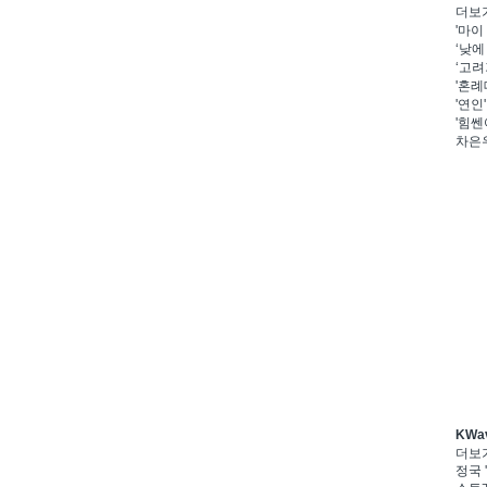
더보
'마이
‘낮에
‘고려
'혼례
'연인
'힘쎈
차은우
KWa
더보
정국 '