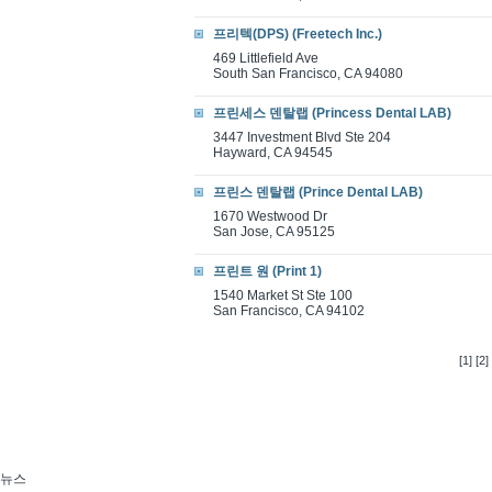
프리텍(DPS) (Freetech Inc.)
469 Littlefield Ave
South San Francisco, CA 94080
프린세스 덴탈랩 (Princess Dental LAB)
3447 Investment Blvd Ste 204
Hayward, CA 94545
프린스 덴탈랩 (Prince Dental LAB)
1670 Westwood Dr
San Jose, CA 95125
프린트 원 (Print 1)
1540 Market St Ste 100
San Francisco, CA 94102
[1]
[2]
뉴스