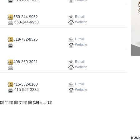
650-244-9952
E-mail
650-244-9958
Website
510-732-8525
E-mail
Website
408-269-3021
E-mail
Website
415-552-0100
E-mail
415-552-3335
Website
...
[3]
[4]
[5]
[6]
[7]
[8]
[9]
[10]
[13]
K-W