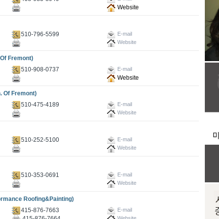
Website
510-796-5599
E-mail
Website
f Fremont)
510-908-0737
E-mail
Website
Of Fremont)
510-475-4189
E-mail
Website
510-252-5100
E-mail
Website
510-353-0691
E-mail
Website
ce Roofing&Painting)
415-876-7663
E-mail
415-876-7664
Website