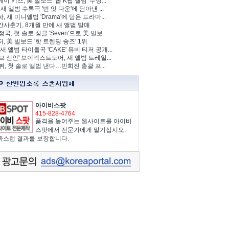
이 키즈, 美 빌보드 '톱 K팝 앨범' 수상...
 새 앨범 수록곡 '번 잇 다운'에 담아낸 ...
, 새 미니앨범 'Drama'에 담은 드라마...
사춘기, 8개월 만에 새 앨범 발매
정국, 첫 솔로 싱글 'Seven'으로 美 빌보...
, 美 빌보드 '핫 트렌딩 송즈' 1위
Y, 새 앨범 타이틀곡 'CAKE' 뮤비 티저 공개...
브 신인' 보이넥스트도어, 새 앨범 트레일...
 뷔, 첫 솔로 앨범 낸다…민희진 총괄 프...
아이비스팟
415-828-4764
품격을 높여주는 웹사이트를 아이비
스팟에서 전문가에게 맡기십시오.
족스런 결과를 보장합니다.