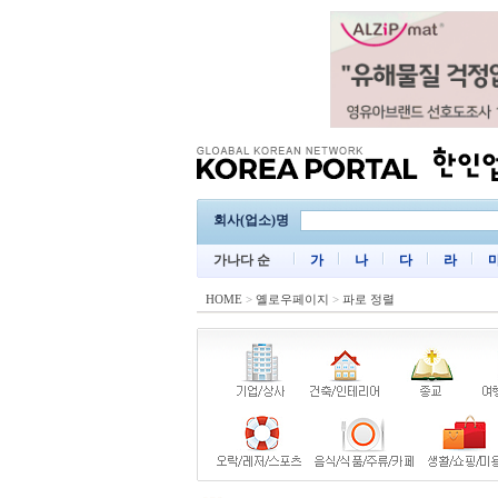
회사(업소)명
가나다 순
가
나
다
라
HOME
>
옐로우페이지
>
파로 정렬