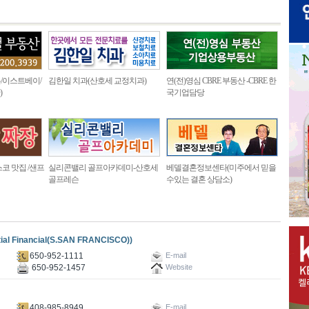
/이스트베이/
김한일 치과(산호세 교정치과)
연(전)영심 CBRE 부동산 -CBRE 한
)
국기업담당
코 맛집 /샌프
실리콘밸리 골프아카데미-산호세
베델결혼정보센타(미주에서 믿을
골프레슨
수있는 결혼 상담소)
inancial(S.SAN FRANCISCO))
650-952-1111
E-mail
650-952-1457
Website
408-985-8949
E-mail