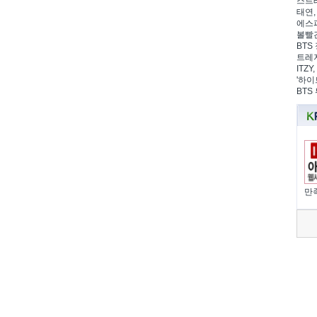
스트레
태연,
에스파
볼빨간
BTS 
트레저
ITZ
'하이
BTS
만