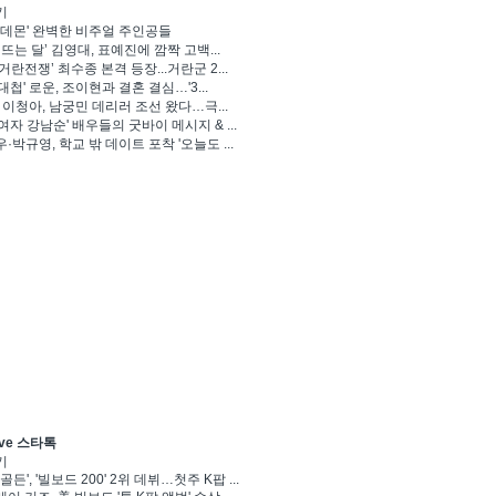
기
 데몬' 완벽한 비주얼 주인공들
 뜨는 달’ 김영대, 표예진에 깜짝 고백...
거란전쟁’ 최수종 본격 등장...거란군 2...
대첩' 로운, 조이현과 결혼 결심…'3...
' 이청아, 남궁민 데리러 조선 왔다…극...
여자 강남순' 배우들의 굿바이 메시지 & ...
·박규영, 학교 밖 데이트 포착 '오늘도 ...
ve 스타톡
기
골든', '빌보드 200' 2위 데뷔…첫주 K팝 ...