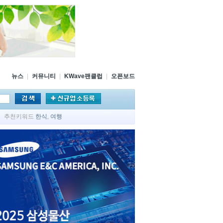
뉴스
|
커뮤니티
|
KWave팬클럽
|
오픈보드
추천키워드
한식
,
여행