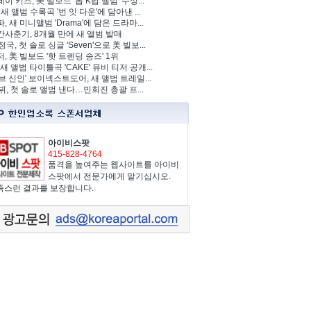
이 키즈, 美 빌보드 '톱 K팝 앨범' 수상...
 새 앨범 수록곡 '번 잇 다운'에 담아낸 ...
, 새 미니앨범 'Drama'에 담은 드라마...
사춘기, 8개월 만에 새 앨범 발매
정국, 첫 솔로 싱글 'Seven'으로 美 빌보...
, 美 빌보드 '핫 트렌딩 송즈' 1위
Y, 새 앨범 타이틀곡 'CAKE' 뮤비 티저 공개...
브 신인' 보이넥스트도어, 새 앨범 트레일...
 뷔, 첫 솔로 앨범 낸다…민희진 총괄 프...
아이비스팟
415-828-4764
품격을 높여주는 웹사이트를 아이비
스팟에서 전문가에게 맡기십시오.
족스런 결과를 보장합니다.