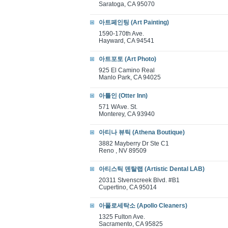
Saratoga, CA 95070
아트페인팅 (Art Painting)
1590-170th Ave.
Hayward, CA 94541
아트포토 (Art Photo)
925 El Camino Real
Manlo Park, CA 94025
아틀인 (Otter Inn)
571 WAve. St.
Monterey, CA 93940
아티나 뷰틱 (Athena Boutique)
3882 Mayberry Dr Ste C1
Reno , NV 89509
아티스틱 덴탈랩 (Artistic Dental LAB)
20311 Stvenscreek Blvd. #B1
Cupertino, CA 95014
아폴로세탁소 (Apollo Cleaners)
1325 Fulton Ave.
Sacramento, CA 95825