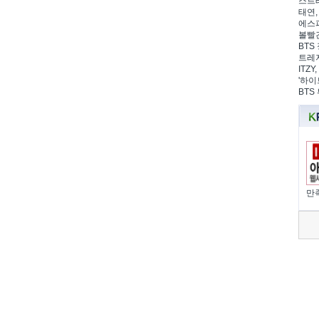
스트레
태연,
에스파
볼빨간
BTS 
트레저
ITZ
'하이
BTS
만