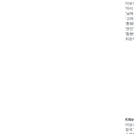
더보
'마이
‘낮에
‘고려
'혼례
'연인
'힘쎈
차은우
KWa
더보
정국 '