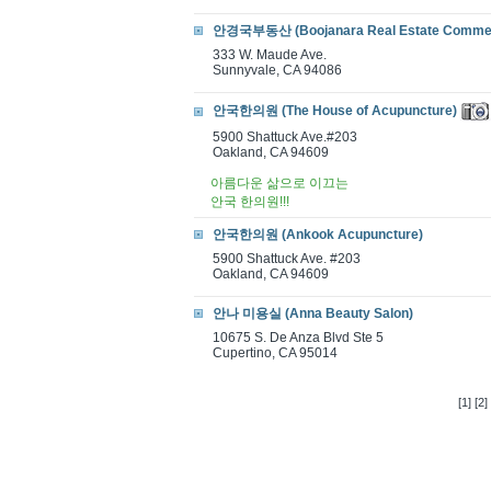
안경국부동산 (Boojanara Real Estate Commer
333 W. Maude Ave.
Sunnyvale, CA 94086
안국한의원 (The House of Acupuncture)
5900 Shattuck Ave.#203
Oakland, CA 94609
아름다운 삶으로 이끄는
안국 한의원!!!
안국한의원 (Ankook Acupuncture)
5900 Shattuck Ave. #203
Oakland, CA 94609
안나 미용실 (Anna Beauty Salon)
10675 S. De Anza Blvd Ste 5
Cupertino, CA 95014
[1]
[2]