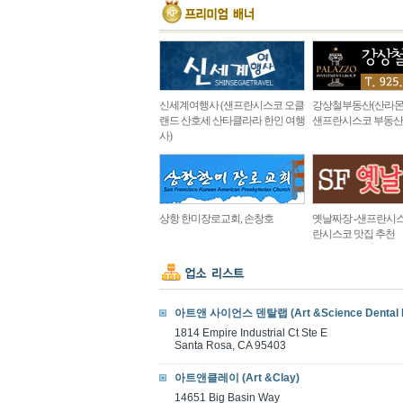
신세계여행사 (샌프란시스코 오클
강상철부동산(산라몬
랜드 산호세 산타클라라 한인 여행
샌프란시스코 부동산
사)
상항 한미장로교회, 손창호
옛날짜장 -샌프란시스
란시스코 맛집 추천
아트앤 사이언스 덴탈랩 (Art &Science Dental 
1814 Empire Industrial Ct Ste E
Santa Rosa, CA 95403
아트앤클레이 (Art &Clay)
14651 Big Basin Way