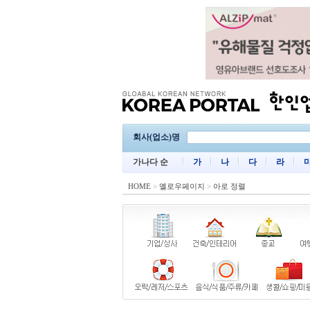
회사(업소)명
가나다 순
가
나
다
라
HOME
>
옐로우페이지
>
아로 정렬