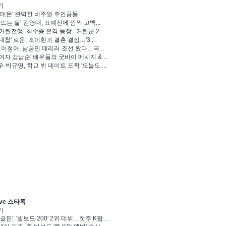
기
 데몬' 완벽한 비주얼 주인공들
 뜨는 달’ 김영대, 표예진에 깜짝 고백...
거란전쟁’ 최수종 본격 등장...거란군 2...
대첩' 로운, 조이현과 결혼 결심…'3...
' 이청아, 남궁민 데리러 조선 왔다…극...
여자 강남순' 배우들의 굿바이 메시지 & ...
·박규영, 학교 밖 데이트 포착 '오늘도 ...
ve 스타톡
기
골든', '빌보드 200' 2위 데뷔…첫주 K팝 ...