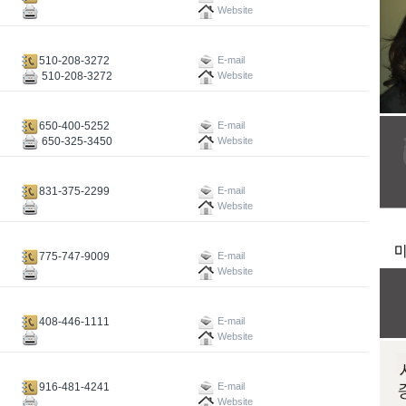
Website
510-208-3272
E-mail
510-208-3272
Website
650-400-5252
E-mail
650-325-3450
Website
831-375-2299
E-mail
Website
775-747-9009
E-mail
Website
408-446-1111
E-mail
Website
916-481-4241
E-mail
Website