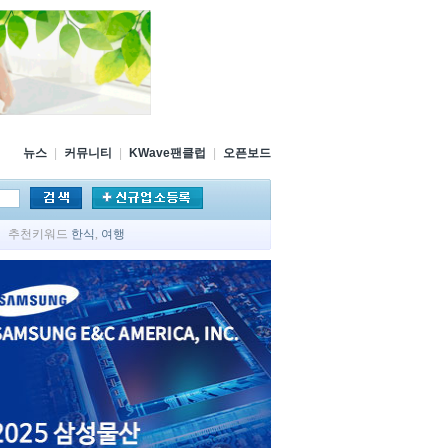
뉴스
|
커뮤니티
|
KWave팬클럽
|
오픈보드
추천키워드
한식
,
여행