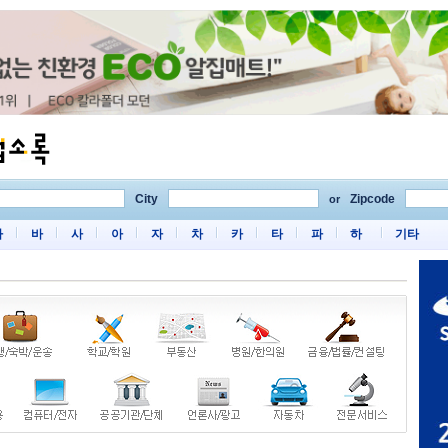
City
Zipcode
or
마
바
사
아
자
차
카
타
파
하
기타