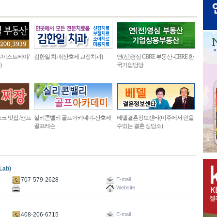
/이스트베이/
김한일 치과(산호세 교정치과)
연(전)영심 CBRE 부동산 -CBRE 한
)
국기업담당
코 맛집 /샌프
실리콘밸리 골프아카데미-산호세
베델결혼정보센타(미주에서 믿을
골프레슨
수있는 결혼 상담소)
Lab)
707-579-2628
E-mail
Website
408-206-6715
E-mail