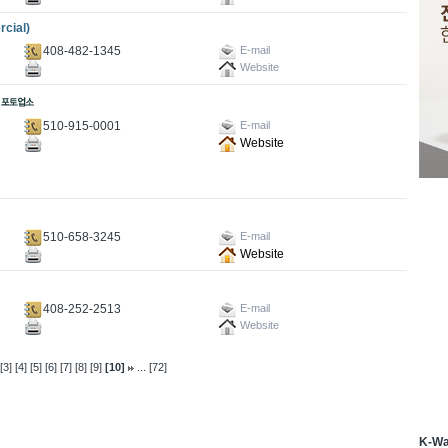
cial)
408-482-1345
E-mail
Website
510-915-0001
E-mail
Website
510-658-3245
E-mail
Website
408-252-2513
E-mail
Website
...
[3]
[4]
[5]
[6]
[7]
[8]
[9]
[10]
[72]
K-W