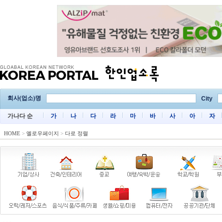
회사(업소)명
City
가나다 순
가
나
다
라
마
바
사
아
자
HOME
>
옐로우페이지
>
다로 정렬