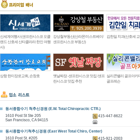
신세계여행사 (샌프란시스코 오클
강상철부동산(산라몬/이스트베이/
김한일 치과(산호세 교
랜드 산호세 산타클라라 한인 여행
샌프란시스코 부동산)
사)
상항 한미장로교회, 손창호
옛날짜장 -샌프란시스코 맛집 /샌프
실리콘밸리 골프아카
란시스코 맛집 추천
골프레슨
동서종합수기 척추신경원 (E.W. Total Chiropractic CTR.)
1610 Post St Ste 205
415-447-8622
San Francisco, CA 94115
동서종합수기척추신경원 (East West Total Chiro, Center)
1610 Post St. #205
415-921-2003