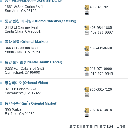
동신당(화랑표구사) (Dong Sin Dang)
1661 W.San Carlos #A-1
408-371-9211
San Jose, CA 95128
동양 반찬, 캐터링 (Oriental sidedish,catering)
3443 El Camino Real
408-984-1885
Santa Clara, CA 95051
408-636-9997
동양 식품 (Oriental Market)
3443 El Camino Real
408-984-0448
Santa Clara, CA 95051
동양 한의원 (Oriental Health Center)
6233 Fair Oaks Blvd Ste2
916-971-0900
Carmichael, CA 95608
916-971-9545
동양비디오 (Oriental Video)
9719-B Folsom Blvd.
916-361-7120
Sacramento, CA 95827
동양식품 (Kim`s Oriental Market)
590 Parker
707-437-3878
Fairfield, CA 94535
...
[1]
[2]
[3]
[4]
[5]
[6]
[7]
[8]
[9]
[10]
[16]