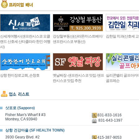
신세계여행사 (샌프란시스코 오클
강상철부동산(산라몬/이스트베이/
김한일 치과(산호세 교
랜드 산호세 산타클라라 한인 여행
샌프란시스코 부동산)
사)
상항 한미장로교회, 손창호
옛날짜장 -샌프란시스코 맛집 /샌프
실리콘밸리 골프아카
란시스코 맛집 추천
골프레슨
삿포로 (Sapporo)
Fisher Man's Wharf Ⅱ #3
831-833-1616
Montrey, CA 93940
831-643-1397
상항 건강마을 (SF HEALTH TOWN)
3930 Geary Blvd. #2
415-387-9053