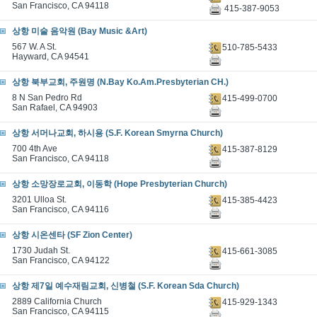
San Francisco, CA 94118
415-387-9053
상항 미술 음악원 (Bay Music &Art)
567 W. A St.
510-785-5433
Hayward, CA 94541
상항 북부교회, 주원명 (N.Bay Ko.Am.Presbyterian CH.)
8 N San Pedro Rd
415-499-0700
San Rafael, CA 94903
상항 서머나교회, 하시용 (S.F. Korean Smyrna Church)
700 4th Ave
415-387-8129
San Francisco, CA 94118
상항 소망장로교회, 이동학 (Hope Presbyterian Church)
3201 Ulloa St.
415-385-4423
San Francisco, CA 94116
상항 시온센타 (SF Zion Center)
1730 Judah St.
415-661-3085
San Francisco, CA 94122
상항 제7일 예수재림교회, 신병철 (S.F. Korean Sda Church)
2889 California Church
415-929-1343
San Francisco, CA 94115