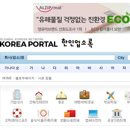
회사(업소)명
City
가나다 순
가
나
다
라
마
바
사
아
자
HOME
>
옐로우페이지
>
사로 정렬