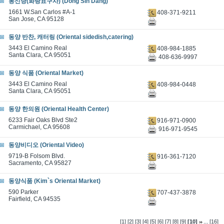
동신당(화랑표구사) (Dong Sin Dang)
1661 W.San Carlos #A-1
408-371-9211
San Jose, CA 95128
동양 반찬, 캐터링 (Oriental sidedish,catering)
3443 El Camino Real
408-984-1885
Santa Clara, CA 95051
408-636-9997
동양 식품 (Oriental Market)
3443 El Camino Real
408-984-0448
Santa Clara, CA 95051
동양 한의원 (Oriental Health Center)
6233 Fair Oaks Blvd Ste2
916-971-0900
Carmichael, CA 95608
916-971-9545
동양비디오 (Oriental Video)
9719-B Folsom Blvd.
916-361-7120
Sacramento, CA 95827
동양식품 (Kim`s Oriental Market)
590 Parker
707-437-3878
Fairfield, CA 94535
...
[1]
[2]
[3]
[4]
[5]
[6]
[7]
[8]
[9]
[10]
[16]