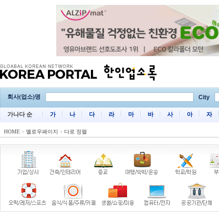
회사(업소)명
City
가나다 순
가
나
다
라
마
바
사
아
자
HOME
>
옐로우페이지
>
다로 정렬