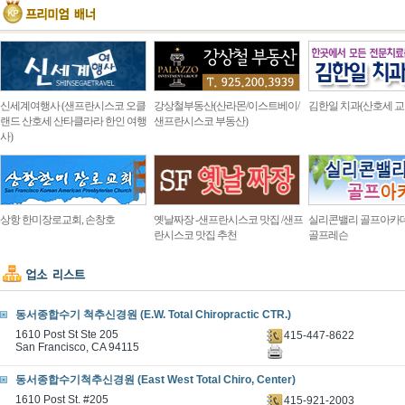
신세계여행사 (샌프란시스코 오클
강상철부동산(산라몬/이스트베이/
김한일 치과(산호세 교
랜드 산호세 산타클라라 한인 여행
샌프란시스코 부동산)
사)
상항 한미장로교회, 손창호
옛날짜장 -샌프란시스코 맛집 /샌프
실리콘밸리 골프아카
란시스코 맛집 추천
골프레슨
동서종합수기 척추신경원 (E.W. Total Chiropractic CTR.)
1610 Post St Ste 205
415-447-8622
San Francisco, CA 94115
동서종합수기척추신경원 (East West Total Chiro, Center)
1610 Post St. #205
415-921-2003