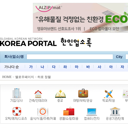
회사(업소)명
City
가나다 순
가
나
다
라
마
바
사
아
자
HOME
>
옐로우페이지
>
하로 정렬