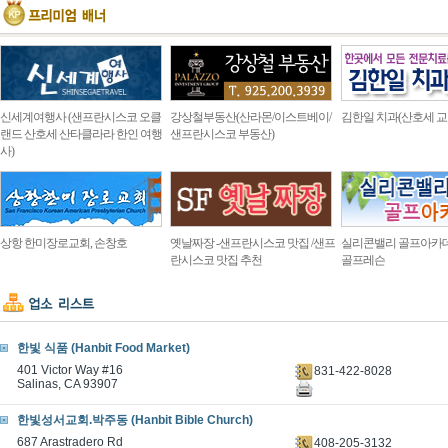
신세계여행사 (샌프란시스코 오클
강상철부동산(산라몬/이스트베이/
김한일 치과(산호세 교
랜드 산호세 산타클라라 한인 여행
샌프란시스코 부동산)
사)
상항 한미장로교회, 손창호
옛날짜장 -샌프란시스코 맛집 /샌프
실리콘밸리 골프아카
란시스코 맛집 추천
골프레슨
한빛 식품 (Hanbit Food Market)
401 Victor Way #16
831-422-8028
Salinas, CA 93907
한빛성서교회.박주동 (Hanbit Bible Church)
687 Arastradero Rd
408-205-3132