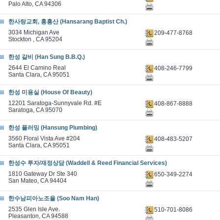
Palo Alto, CA 94306
한사랑교회, 홍흥산 (Hansarang Baptist Ch.)
3034 Michigan Ave
209-477-8768
Stockton , CA 95204
한성 갈비 (Han Sung B.B.Q.)
2644 El Camino Real
408-246-7799
Santa Clara, CA 95051
한성 미용실 (House Of Beauty)
12201 Saratoga-Sunnyvale Rd. #E
408-867-8888
Saratoga, CA 95070
한성 플러밍 (Hansung Plumbing)
3560 Floral Vista Ave #204
408-483-5207
Santa Clara, CA 95051
한성수 투자/재정상담 (Waddell & Reed Financial Services)
1810 Gateway Dr Ste 340
650-349-2274
San Mateo, CA 94404
한수남피아노조율 (Soo Nam Han)
2535 Glen Isle Ave.
510-701-8086
Pleasanton, CA 94588