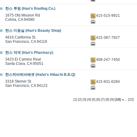
한스 루핑 (Han's Roofing Co.)
1675 Old Mission Rd
415-515-9921
Colma, CA 94080
한스 미용실 (Han's Beauty Shop)
4816 California St.
415-387-7927
San Francisco, CA 94118
한스 약국 (Han's Pharmacy)
3423 EI Camino Real
408-247-7450
Santa Clara, CA 95051
한스히바찌바베큐 (Hahn's Hibachi B.B.Q)
3318 Steiner St.
415-931-6284
San Francisco, CA 94123
...
[1]
[2]
[3]
[4]
[5]
[6]
[7]
[8]
[9]
[10]
[22]