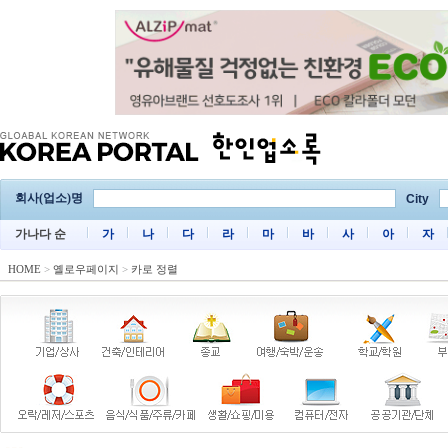
회사(업소)명
City
가나다 순
가
나
다
라
마
바
사
아
자
HOME
>
옐로우페이지
>
카로 정렬