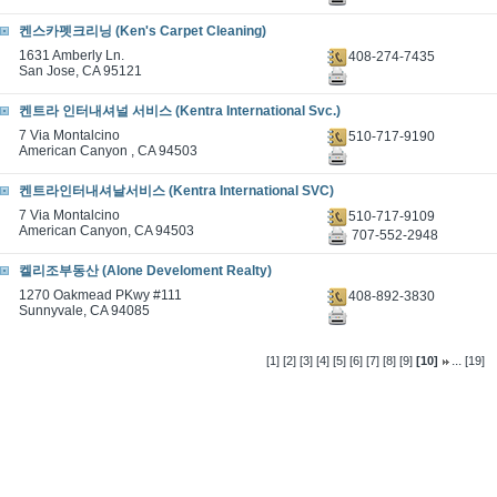
켄스카펫크리닝 (Ken's Carpet Cleaning)
1631 Amberly Ln.
408-274-7435
San Jose, CA 95121
켄트라 인터내셔널 서비스 (Kentra International Svc.)
7 Via Montalcino
510-717-9190
American Canyon , CA 94503
켄트라인터내셔날서비스 (Kentra International SVC)
7 Via Montalcino
510-717-9109
American Canyon, CA 94503
707-552-2948
켈리조부동산 (Alone Develoment Realty)
1270 Oakmead PKwy #111
408-892-3830
Sunnyvale, CA 94085
...
[1]
[2]
[3]
[4]
[5]
[6]
[7]
[8]
[9]
[10]
[19]