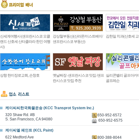
신세계여행사 (샌프란시스코 오클
강상철부동산(산라몬/이스트베이/
김한일 치과(산호세 교
랜드 산호세 산타클라라 한인 여행
샌프란시스코 부동산)
사)
상항 한미장로교회, 손창호
옛날짜장 -샌프란시스코 맛집 /샌프
실리콘밸리 골프아카
란시스코 맛집 추천
골프레슨
케이씨씨한국화물운송 (KCC Transprot System Inc.)
320 Shaw Rd. #B
650-952-6572
S. San Francisco, CA 94080
650-952-6575
케이씨엘 페인트 (KCL Paint)
622 Medford Ave
800-388-8044