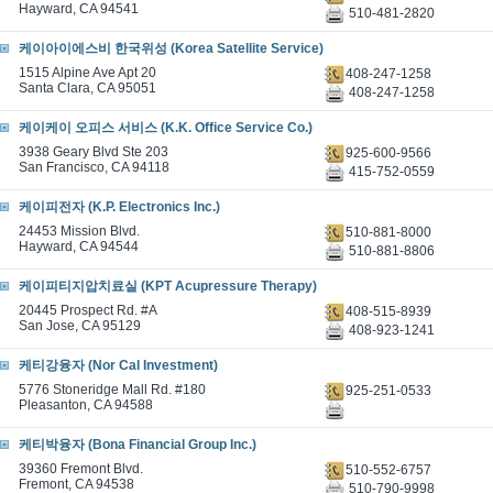
Hayward, CA 94541
510-481-2820
케이아이에스비 한국위성 (Korea Satellite Service)
1515 Alpine Ave Apt 20
408-247-1258
Santa Clara, CA 95051
408-247-1258
케이케이 오피스 서비스 (K.K. Office Service Co.)
3938 Geary Blvd Ste 203
925-600-9566
San Francisco, CA 94118
415-752-0559
케이피전자 (K.P. Electronics Inc.)
24453 Mission Blvd.
510-881-8000
Hayward, CA 94544
510-881-8806
케이피티지압치료실 (KPT Acupressure Therapy)
20445 Prospect Rd. #A
408-515-8939
San Jose, CA 95129
408-923-1241
케티강융자 (Nor Cal Investment)
5776 Stoneridge Mall Rd. #180
925-251-0533
Pleasanton, CA 94588
케티박융자 (Bona Financial Group Inc.)
39360 Fremont Blvd.
510-552-6757
Fremont, CA 94538
510-790-9998