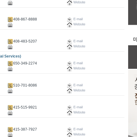
Website
408-867-8888
E-mail
Website
408-483-5207
E-mail
Website
l Services)
650-349-2274
E-mail
Website
510-701-8086
E-mail
Website
415-515-9921
E-mail
Website
415-387-7927
E-mail
Website