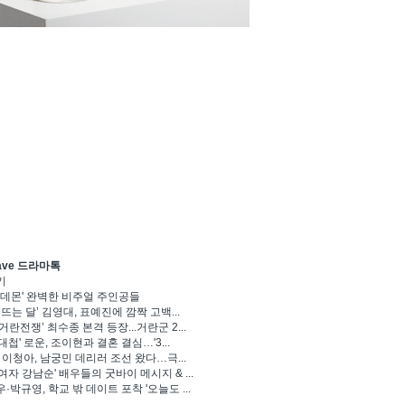
ave 드라마톡
기
 데몬' 완벽한 비주얼 주인공들
 뜨는 달’ 김영대, 표예진에 깜짝 고백...
거란전쟁’ 최수종 본격 등장...거란군 2...
대첩' 로운, 조이현과 결혼 결심…'3...
' 이청아, 남궁민 데리러 조선 왔다…극...
여자 강남순' 배우들의 굿바이 메시지 & ...
·박규영, 학교 밖 데이트 포착 '오늘도 ...