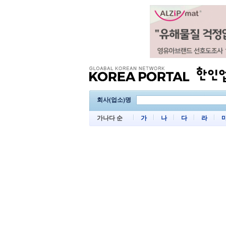
회사(업소)명
가나다 순
가
나
다
라