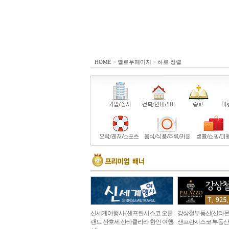
HOME
>
옐로우페이지
>
하로 정렬
신세계여행사 (샌프란시스코 오클
강상철부동산(산라몬
랜드 산호세 산타클라라 한인 여행
샌프란시스코 부동산