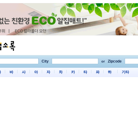
City
Zipcode
or
마
바
사
아
자
차
카
타
파
하
기타