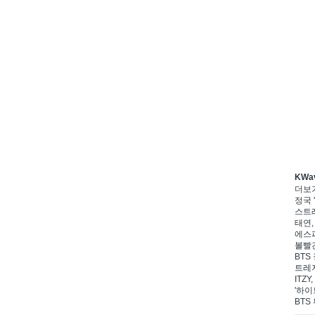
KWa
더보
정국 '
스트레
태연,
에스파
볼빨간
BTS 
트레저
ITZ
'하이
BTS