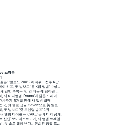
ve 스타톡
기
골든', '빌보드 200' 2위 데뷔…첫주 K팝 ...
이 키즈, 美 빌보드 '톱 K팝 앨범' 수상...
 새 앨범 수록곡 '번 잇 다운'에 담아낸 ...
, 새 미니앨범 'Drama'에 담은 드라마...
사춘기, 8개월 만에 새 앨범 발매
정국, 첫 솔로 싱글 'Seven'으로 美 빌보...
, 美 빌보드 '핫 트렌딩 송즈' 1위
Y, 새 앨범 타이틀곡 'CAKE' 뮤비 티저 공개...
브 신인' 보이넥스트도어, 새 앨범 트레일...
 뷔, 첫 솔로 앨범 낸다…민희진 총괄 프...