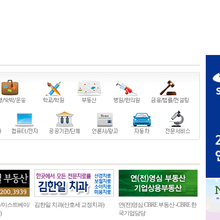
/이스트베이/
김한일 치과(산호세 교정치과)
연(전)영심 CBRE 부동산 -CBRE 한
)
국기업담당