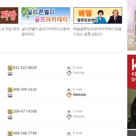
코 맛집 /샌프
실리콘밸리 골프아카데미-산호세
베델결혼정보센타(미주에서 믿을
골프레슨
수있는 결혼 상담소)
831-422-8028
E-mail
Website
408-205-3132
E-mail
Website
209-477-8768
E-mail
Website
408-246-7799
E-mail