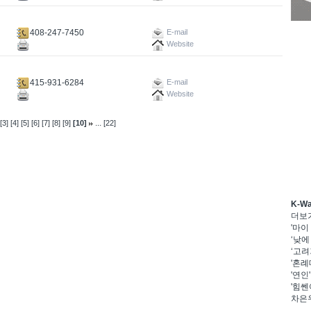
408-247-7450
E-mail
Website
415-931-6284
E-mail
Website
...
[3]
[4]
[5]
[6]
[7]
[8]
[9]
[10]
[22]
K-W
더보
'마이
‘낮에
‘고려
'혼례
'연인
'힘쎈
차은우