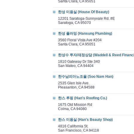
Santa Clara, CA 95051
한성 미용실 (House Of Beauty)
12201 Saratoga-Sunnyvale Rd. #E
Saratoga, CA 95070
한성 플러밍 (Hansung Plumbing)
3560 Floral Vista Ave #204
Santa Clara, CA 95051
한성수 투자/재정상담 (Waddell & Reed Financia
1810 Gateway Dr Ste 340
San Mateo, CA 94404
한수남피아노조율 (Soo Nam Han)
2535 Glen Isle Ave.
Pleasanton, CA 94588
한스 루핑 (Han's Roofing Co.)
1675 Old Mission Rd
Colma, CA 94080
한스 미용실 (Han's Beauty Shop)
4816 California St.
San Francisco, CA 94118