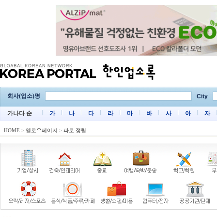
회사(업소)명
City
가나다 순
가
나
다
라
마
바
사
아
자
HOME
>
옐로우페이지
>
파로 정렬