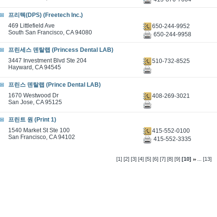
프리텍(DPS) (Freetech Inc.)
469 Littlefield Ave
650-244-9952
South San Francisco, CA 94080
650-244-9958
프린세스 덴탈랩 (Princess Dental LAB)
3447 Investment Blvd Ste 204
510-732-8525
Hayward, CA 94545
프린스 덴탈랩 (Prince Dental LAB)
1670 Westwood Dr
408-269-3021
San Jose, CA 95125
프린트 원 (Print 1)
1540 Market St Ste 100
415-552-0100
San Francisco, CA 94102
415-552-3335
...
[1]
[2]
[3]
[4]
[5]
[6]
[7]
[8]
[9]
[10]
[13]