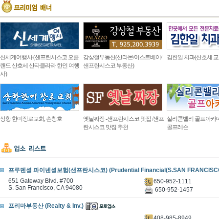
신세계여행사 (샌프란시스코 오클
강상철부동산(산라몬/이스트베이/
김한일 치과(산호세 교
랜드 산호세 산타클라라 한인 여행
샌프란시스코 부동산)
사)
상항 한미장로교회, 손창호
옛날짜장 -샌프란시스코 맛집 /샌프
실리콘밸리 골프아카
란시스코 맛집 추천
골프레슨
프루덴셜 파이넨셜보험(샌프란시스코) (Prudential Financial(S.SAN FRANCISCO
651 Gateway Blvd. #700
650-952-1111
S. San Francisco, CA 94080
650-952-1457
프리마부동산 (Realty & Inv.)
.
408-985-8949