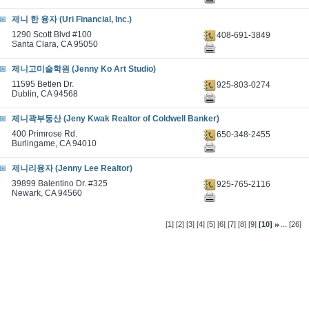
제니 한 융자 (Uri Financial, Inc.)
1290 Scott Blvd #100
408-691-3849
Santa Clara, CA 95050
제니고미술학원 (Jenny Ko Art Studio)
11595 Betlen Dr.
925-803-0274
Dublin, CA 94568
제니곽부동산 (Jeny Kwak Realtor of Coldwell Banker)
400 Primrose Rd.
650-348-2455
Burlingame, CA 94010
제니리융자 (Jenny Lee Realtor)
39899 Balentino Dr. #325
925-765-2116
Newark, CA 94560
...
[1]
[2]
[3]
[4]
[5]
[6]
[7]
[8]
[9]
[10]
[26]