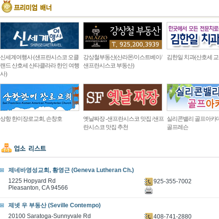
신세계여행사 (샌프란시스코 오클
강상철부동산(산라몬/이스트베이/
김한일 치과(산호세 교
랜드 산호세 산타클라라 한인 여행
샌프란시스코 부동산)
사)
상항 한미장로교회, 손창호
옛날짜장 -샌프란시스코 맛집 /샌프
실리콘밸리 골프아카
란시스코 맛집 추천
골프레슨
제네바영성교회, 황영근 (Geneva Lutheran Ch.)
1225 Hopyard Rd
925-355-7002
Pleasanton, CA 94566
제넷 우 부동산 (Seville Contempo)
20100 Saratoga-Sunnyvale Rd
408-741-2880