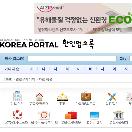
회사(업소)명
City
가나다 순
가
나
다
라
마
바
사
아
자
HOME
>
옐로우페이지
>
자로 정렬