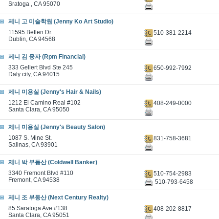
Sratoga , CA 95070
제니 고 미술학원 (Jenny Ko Art Studio)
11595 Betlen Dr.
510-381-2214
Dublin, CA 94568
제니 김 융자 (Rpm Financial)
333 Gellert Blvd Ste 245
650-992-7992
Daly city, CA 94015
제니 미용실 (Jenny's Hair & Nails)
1212 El Camino Real #102
408-249-0000
Santa Clara, CA 95050
제니 미용실 (Jenny's Beauty Salon)
1087 S. Mine St.
831-758-3681
Salinas, CA 93901
제니 박 부동산 (Coldwell Banker)
3340 Fremont Blvd #110
510-754-2983
Fremont, CA 94538
510-793-6458
제니 조 부동산 (Next Century Realty)
85 Saratoga Ave #138
408-202-8817
Santa Clara, CA 95051