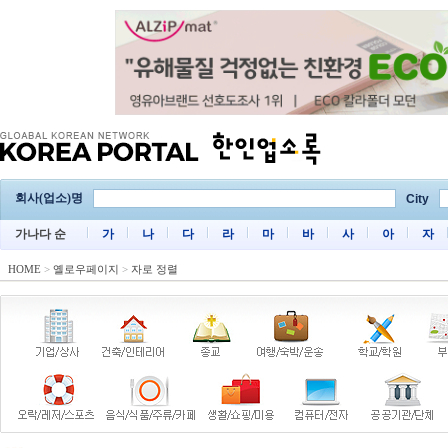
회사(업소)명
City
가나다 순
가
나
다
라
마
바
사
아
자
HOME
>
옐로우페이지
>
자로 정렬