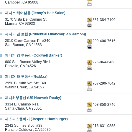
Campbell, CA 95008
제니스 헤어살롱 (Jenny's Hair Salon)
3170 Vista Del Camino St.
831-384-7100
Marrina, CA 93933
제니퍼 김 보험 (Prudential Financial(San Ramon))
2010 Crow Canyon Pl. #240
209-406-7616
San Ramon, CA 94583
제니퍼 김 부동산 (Coldwell Banker)
600 San Ramon Valley Blvd
925-864-6468
Danville, CA 94526
제니퍼 라 부동산 (Re/Max)
2950 Buskirk Ave Ste 140
707-290-7642
Walnut Creek, CA 94597
제니허부동산 (US Network Realty)
3334 El Camino Real
408-858-2746
Santa Clara, CA 95051
제스퍼스햄버거 (Jasper's Hamburger)
2342 Sunrise Blvd. #38
916-631-0855
Rancho Coldova , CA 95670