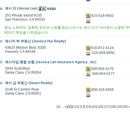
제시 리 (Jessie Lee)
251 Rhode Island #105
415-518-6402
San Francisco, CA 94103
항상 노력하며, 정확한 정보와 신뢰를 중요시여기는 제시 리가 여러분의 소중한 
때까지 책임을 다하겠습니다.
제시카 허 부동산 (Jessica Hur Realty)
43625 Mission Blvd. #200
510-872-4124
Fremont, CA 94539
510-659-8950
제시카임 종합 보험 (Jessica Lim Insurance Agency . Inc)
3044 Scott Blvd.
408-654-0170
Santa Clara, CA 95054
408-654-0177
제이 김 부동산 (Smart Realty)
3148 EI Camino Real
408-316-0269
Santa Clara, CA 95051
...
[1]
[11]
[12]
[13]
[14]
[15]
[16]
[17]
[18]
[19]
[20]