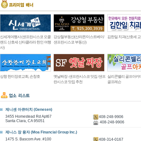
신세계여행사 (샌프란시스코 오클
강상철부동산(산라몬/이스트베이/
김한일 치과(산호세 교
랜드 산호세 산타클라라 한인 여행
샌프란시스코 부동산)
사)
상항 한미장로교회, 손창호
옛날짜장 -샌프란시스코 맛집 /샌프
실리콘밸리 골프아카
란시스코 맛집 추천
골프레슨
제니센 아큐터치 (Genesen)
3455 Homestead Rd Apt67
408-248-9906
Santa Clara, CA 95051
408-248-9906
제니스 장 융자 (Moa Financial Group Inc.)
1475 S. Bascom Ave. #100
408-314-0167