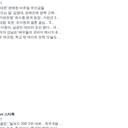
기
 데몬' 완벽한 비주얼 주인공들
 뜨는 달’ 김영대, 표예진에 깜짝 고백...
거란전쟁’ 최수종 본격 등장...거란군 2...
대첩' 로운, 조이현과 결혼 결심…'3...
' 이청아, 남궁민 데리러 조선 왔다…극...
여자 강남순' 배우들의 굿바이 메시지 & ...
·박규영, 학교 밖 데이트 포착 '오늘도 ...
ve 스타톡
기
골든', '빌보드 200' 2위 데뷔…첫주 K팝 ...