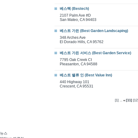
베스텍 (Bestech)
2107 Palm Ave #D
San Mateo, CA 94403
베스트 가든 (Best Garden Landscaping)
348 Arches Ave
EI Dorado Hills, CA 95762
베스트 가든 서비스 (Best Garden Service)
7795 Oak Creek Ct
Pleasanton, CA 94588
베스트 밸류 인 (Best Value Inn)
440 Highway 101
Crescent, CA 95531
...
[1]
[11]
[12
뉴스