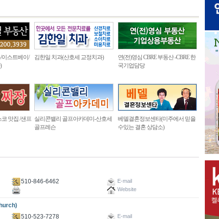
/이스트베이/
김한일 치과(산호세 교정치과)
연(전)영심 CBRE 부동산 -CBRE 한
)
국기업담당
코 맛집 /샌프
실리콘밸리 골프아카데미-산호세
베델결혼정보센타(미주에서 믿을
골프레슨
수있는 결혼 상담소)
510-846-6462
E-mail
Website
urch)
510-523-7278
E-mail