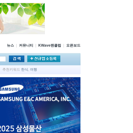
뉴스
|
커뮤니티
|
KWave팬클럽
|
오픈보드
추천키워드
한식
,
여행