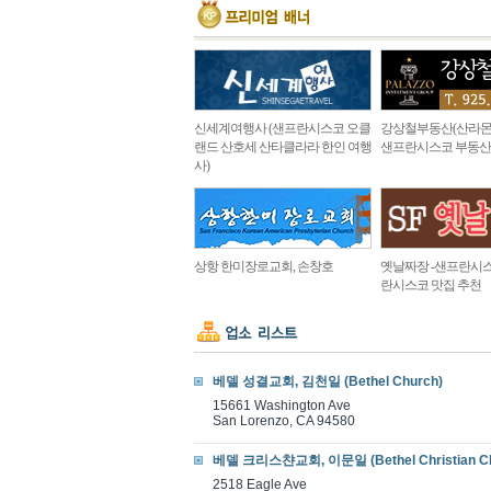
신세계여행사 (샌프란시스코 오클
강상철부동산(산라몬
랜드 산호세 산타클라라 한인 여행
샌프란시스코 부동산
사)
상항 한미장로교회, 손창호
옛날짜장 -샌프란시스
란시스코 맛집 추천
베델 성결교회, 김천일 (Bethel Church)
15661 Washington Ave
San Lorenzo, CA 94580
베델 크리스챤교회, 이문일 (Bethel Christian Ch
2518 Eagle Ave