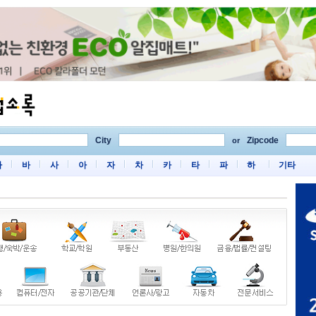
City
Zipcode
or
마
바
사
아
자
차
카
타
파
하
기타