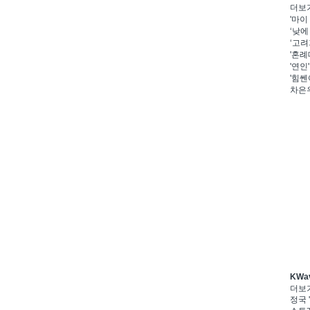
더보
'마이
‘낮에
‘고려
'혼례
'연인
'힘쎈
차은우
KWa
더보
정국 '