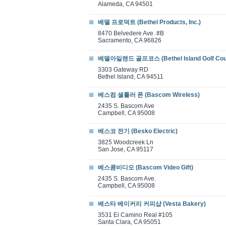
Alameda, CA 94501
베델 프로덕트 (Bethel Products, Inc.)
8470 Belvedere Ave. #B
Sacramento, CA 96826
베델아일랜드 골프코스 (Bethel Island Golf Cou
3303 Gateway RD
Bethel Island, CA 94511
베스컴 셀룰러 폰 (Bascom Wireless)
2435 S. Bascom Ave
Campbell, CA 95008
베스코 전기 (Besko Electric)
3825 Woodcreek Ln
San Jose, CA 95117
베스콤비디오 (Bascom Video Gift)
2435 S. Bascom Ave.
Campbell, CA 95008
베스타 베이커리 커피샵 (Vesta Bakery)
3531 Ei Camino Real #105
Santa Clara, CA 95051