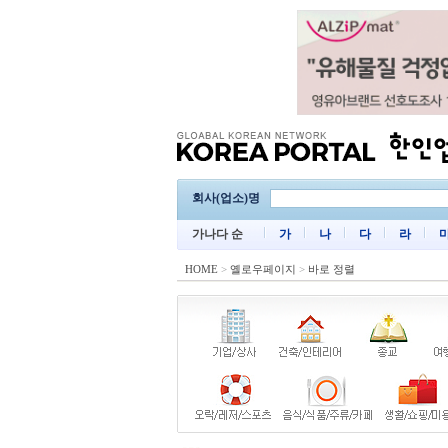
회사(업소)명
가나다 순
가
나
다
라
HOME
>
옐로우페이지
>
바로 정렬