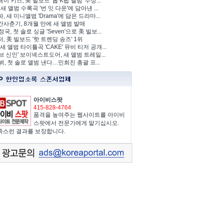
이 키즈, 美 빌보드 '톱 K팝 앨범' 수상...
 새 앨범 수록곡 '번 잇 다운'에 담아낸 ...
, 새 미니앨범 'Drama'에 담은 드라마...
사춘기, 8개월 만에 새 앨범 발매
정국, 첫 솔로 싱글 'Seven'으로 美 빌보...
, 美 빌보드 '핫 트렌딩 송즈' 1위
Y, 새 앨범 타이틀곡 'CAKE' 뮤비 티저 공개...
브 신인' 보이넥스트도어, 새 앨범 트레일...
 뷔, 첫 솔로 앨범 낸다…민희진 총괄 프...
아이비스팟
415-828-4764
품격을 높여주는 웹사이트를 아이비
스팟에서 전문가에게 맡기십시오.
족스런 결과를 보장합니다.