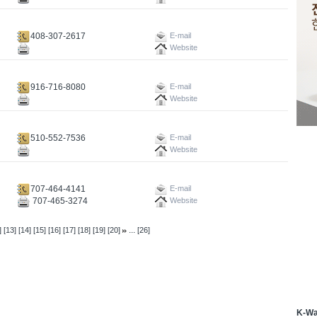
408-307-2617
E-mail
Website
916-716-8080
E-mail
Website
510-552-7536
E-mail
Website
707-464-4141
E-mail
707-465-3274
Website
...
]
[13]
[14]
[15]
[16]
[17]
[18]
[19]
[20]
[26]
K-W