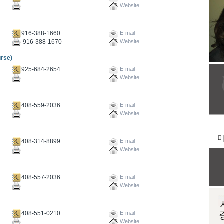
Website
916-388-1660
E-mail
916-388-1670
Website
rse)
925-684-2654
E-mail
Website
408-559-2036
E-mail
Website
408-314-8899
E-mail
Website
408-557-2036
E-mail
Website
408-551-0210
E-mail
Website