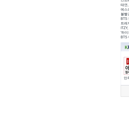
스트레
태연,
에스파
볼빨간
BTS 
트레저
ITZ
'하이
BTS
만