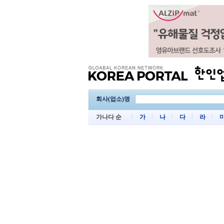
회사(업소)명
가나다 순
가
나
다
라