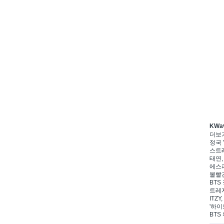
KWa
더보
정국 '
스트레
태연,
에스파
볼빨간
BTS 
트레저
ITZ
'하이
BTS