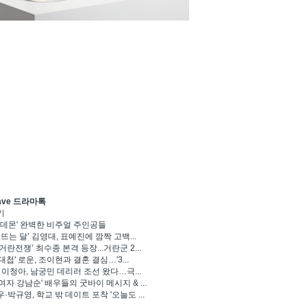
ave 드라마톡
기
 데몬' 완벽한 비주얼 주인공들
 뜨는 달’ 김영대, 표예진에 깜짝 고백...
거란전쟁’ 최수종 본격 등장...거란군 2...
대첩' 로운, 조이현과 결혼 결심…'3...
' 이청아, 남궁민 데리러 조선 왔다…극...
여자 강남순' 배우들의 굿바이 메시지 & ...
·박규영, 학교 밖 데이트 포착 '오늘도 ...