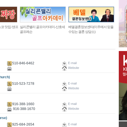
코 맛집 /샌프
실리콘밸리 골프아카데미-산호세
베델결혼정보센타(미주에서 믿을
골프레슨
수있는 결혼 상담소)
510-846-6462
E-mail
Website
urch)
510-523-7278
E-mail
Website
916-388-1660
E-mail
916-388-1670
Website
rse)
925-684-2654
E-mail