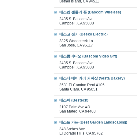
Bethel Island, CA 94511
베스컴 셀룰러 폰 (Bascom Wireless)
2435 S. Bascom Ave
Campbell, CA 95008
베스코 전기 (Besko Electric)
3825 Woodcreek Ln
San Jose, CA 95117
베스콤비디오 (Bascom Video Gift)
2435 S. Bascom Ave.
Campbell, CA 95008
베스타 베이커리 커피샵 (Vesta Bakery)
3531 Ei Camino Real #105
Santa Clara, CA 95051
베스텍 (Bestech)
2107 Palm Ave #D
San Mateo, CA 94403
베스트 가든 (Best Garden Landscaping)
348 Arches Ave
EI Dorado Hills, CA 95762