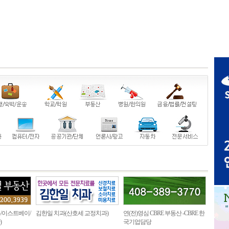
/이스트베이/
김한일 치과(산호세 교정치과)
연(전)영심 CBRE 부동산 -CBRE 한
)
국기업담당