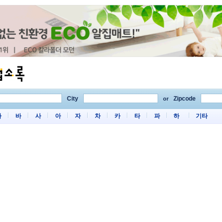
City
Zipcode
or
마
바
사
아
자
차
카
타
파
하
기타