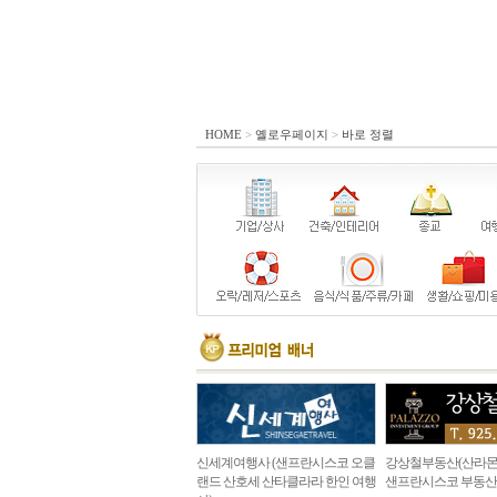
HOME
>
옐로우페이지
>
바로 정렬
신세계여행사 (샌프란시스코 오클
강상철부동산(산라몬
랜드 산호세 산타클라라 한인 여행
샌프란시스코 부동산