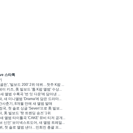
ve 스타톡
기
골든', '빌보드 200' 2위 데뷔…첫주 K팝 ...
이 키즈, 美 빌보드 '톱 K팝 앨범' 수상...
 새 앨범 수록곡 '번 잇 다운'에 담아낸 ...
, 새 미니앨범 'Drama'에 담은 드라마...
사춘기, 8개월 만에 새 앨범 발매
정국, 첫 솔로 싱글 'Seven'으로 美 빌보...
, 美 빌보드 '핫 트렌딩 송즈' 1위
Y, 새 앨범 타이틀곡 'CAKE' 뮤비 티저 공개...
브 신인' 보이넥스트도어, 새 앨범 트레일...
 뷔, 첫 솔로 앨범 낸다…민희진 총괄 프...