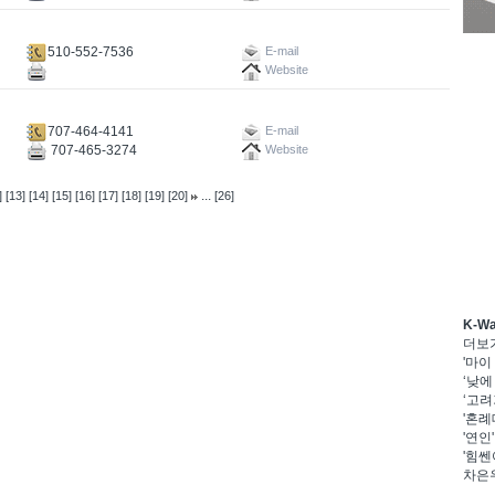
510-552-7536
E-mail
Website
707-464-4141
E-mail
707-465-3274
Website
...
]
[13]
[14]
[15]
[16]
[17]
[18]
[19]
[20]
[26]
K-W
더보
'마이
‘낮에
‘고려
'혼례
'연인
'힘쎈
차은우