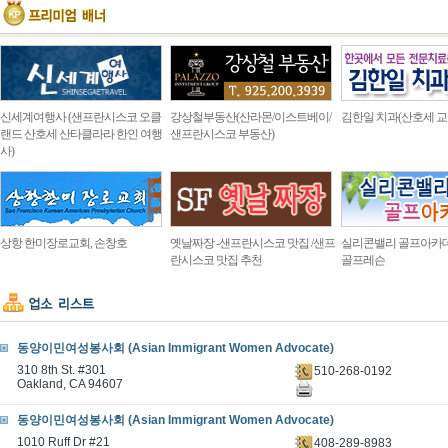
신세계여행사 (샌프란시스코 오클
강상철부동산(산라몬/이스트베이/
김한일 치과(산호세 교
랜드 산호세 산타클라라 한인 여행
샌프란시스코 부동산)
사)
상항 한미장로교회, 손창호
옛날짜장 -샌프란시스코 맛집 /샌프
실리콘밸리 골프아카
란시스코 맛집 추천
골프레슨
동양이민여성봉사회 (Asian Immigrant Women Advocate)
310 8th St. #301
510-268-0192
Oakland, CA 94607
동양이민여성봉사회 (Asian Immigrant Women Advocate)
1010 Ruff Dr #21
408-289-8983