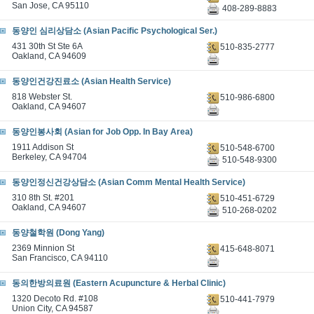
San Jose, CA 95110
408-289-8883
동양인 심리상담소 (Asian Pacific Psychological Ser.)
431 30th St Ste 6A
510-835-2777
Oakland, CA 94609
동양인건강진료소 (Asian Health Service)
818 Webster St.
510-986-6800
Oakland, CA 94607
동양인봉사회 (Asian for Job Opp. In Bay Area)
1911 Addison St
510-548-6700
Berkeley, CA 94704
510-548-9300
동양인정신건강상담소 (Asian Comm Mental Health Service)
310 8th St. #201
510-451-6729
Oakland, CA 94607
510-268-0202
동양철학원 (Dong Yang)
2369 Minnion St
415-648-8071
San Francisco, CA 94110
동의한방의료원 (Eastern Acupuncture & Herbal Clinic)
1320 Decoto Rd. #108
510-441-7979
Union City, CA 94587