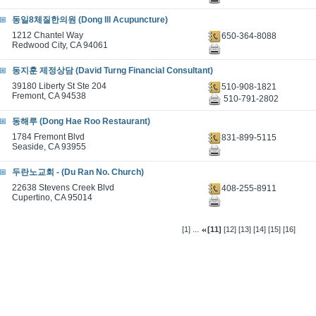
동일8체질한의원 (Dong Ill Acupuncture)
1212 Chantel Way
650-364-8088
Redwood City, CA 94061
동지훈 제정상담 (David Turng Financial Consultant)
39180 Liberty St Ste 204
510-908-1821
Fremont, CA 94538
510-791-2802
동해루 (Dong Hae Roo Restaurant)
1784 Fremont Blvd
831-899-5115
Seaside, CA 93955
두란노교회 - (Du Ran No. Church)
22638 Stevens Creek Blvd
408-255-8911
Cupertino, CA 95014
...
[1]
[11]
[12]
[13]
[14]
[15]
[16]