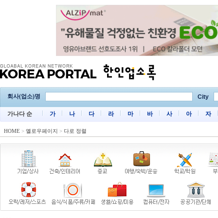
회사(업소)명
City
가나다 순
가
나
다
라
마
바
사
아
자
HOME
>
옐로우페이지
>
다로 정렬