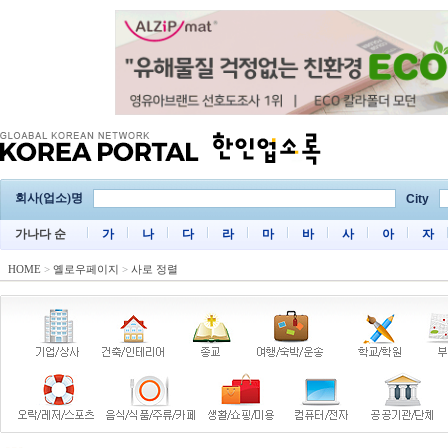
회사(업소)명
City
가나다 순
가
나
다
라
마
바
사
아
자
HOME
>
옐로우페이지
>
사로 정렬