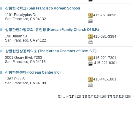
상항한국학교 (San Francisco Korean School)
1101 Eucalyptus Dr.
415-751-0696
San Francisco, CA 94132
상항한인가정교회, 유인창 (Korean Family Church Of S.F.)
198 Judah ST
415-681-3394
San Francisco, CA 94122
상항한인상공회의소 (The Korean Chamber of Com.S.F.)
3001 Geary Blvd. #203
415-221-7301
San Francisco, CA 94118
415-221-8301
상항한인센타 (Korean Center Inc)
1362 Post St.
415-441-1881
San Francisco, CA 94109
...
[1]
[11]
[12]
[13]
[14]
[15]
[16]
[17]
[18]
[19]
[20]