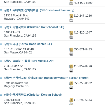
San Francisco, CA 94109
415-921-8899
상항기독대학교.신학대학원. (S.F.Christian &Saminary)
21313 Foothill Blvd.
510-247-1286
Hayward, CA 94541
상항기독한국학교 (Christian Ko School of S.F.)
1480 Ellis St.
415-420-1047
San Francisco, CA 94115
상항무역관 (Korea Trade Center S.F)
1875 S. Grand St. #640
650-571-8483
San Mateo, CA 94402
상항미술/피아노학원 (Bay Music & Art)
2636 Judah St.
415-359-8776
San Francisco, CA 94122
상항서부한인교회(김명모) (san francisco western korean church)
1595 edgworth Ave
650-755-8532
Daly city, CA 94015
상항한국기독학교 (Christian Korean School)
1480 Ellis St
415-292-5374
San Francisco, CA 94115