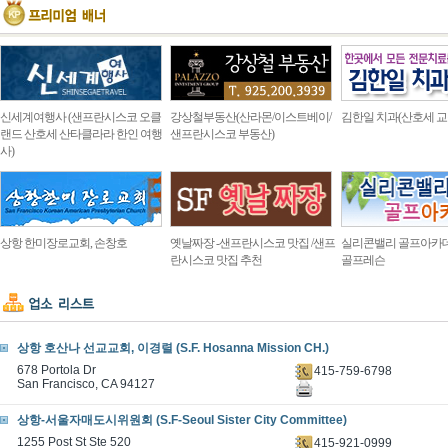
신세계여행사 (샌프란시스코 오클
강상철부동산(산라몬/이스트베이/
김한일 치과(산호세 교
랜드 산호세 산타클라라 한인 여행
샌프란시스코 부동산)
사)
상항 한미장로교회, 손창호
옛날짜장 -샌프란시스코 맛집 /샌프
실리콘밸리 골프아카
란시스코 맛집 추천
골프레슨
상항 호산나 선교교회, 이경렬 (S.F. Hosanna Mission CH.)
678 Portola Dr
415-759-6798
San Francisco, CA 94127
상항-서울자매도시위원회 (S.F-Seoul Sister City Committee)
1255 Post St Ste 520
415-921-0999