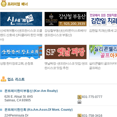
신세계여행사 (샌프란시스코 오클
강상철부동산(산라몬/이스트베이/
김한일 치과(산호세 교
랜드 산호세 산타클라라 한인 여행
샌프란시스코 부동산)
사)
상항 한미장로교회, 손창호
옛날짜장 -샌프란시스코 맛집 /샌프
실리콘밸리 골프아카
란시스코 맛집 추천
골프레슨
몬트레이한미부동산 (Kor-Am Realty)
626 E. Alisal St. #A5
831-775-0777
Salinas, CA 93905
몬트레이한인회 (Ko.Am.Assn.Of Mont. County)
224Peninsula Dr
831-758-3416