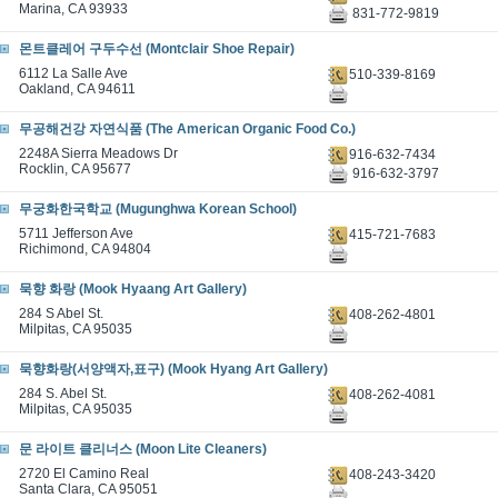
Marina, CA 93933
831-772-9819
몬트클레어 구두수선 (Montclair Shoe Repair)
6112 La Salle Ave
510-339-8169
Oakland, CA 94611
무공해건강 자연식품 (The American Organic Food Co.)
2248A Sierra Meadows Dr
916-632-7434
Rocklin, CA 95677
916-632-3797
무궁화한국학교 (Mugunghwa Korean School)
5711 Jefferson Ave
415-721-7683
Richimond, CA 94804
묵향 화랑 (Mook Hyaang Art Gallery)
284 S Abel St.
408-262-4801
Milpitas, CA 95035
묵향화랑(서양액자,표구) (Mook Hyang Art Gallery)
284 S. Abel St.
408-262-4081
Milpitas, CA 95035
문 라이트 클리너스 (Moon Lite Cleaners)
2720 El Camino Real
408-243-3420
Santa Clara, CA 95051