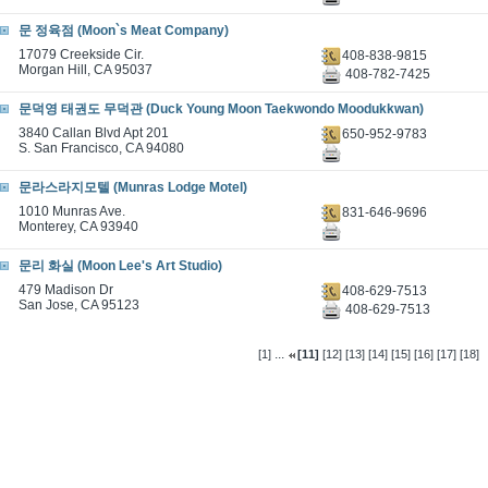
문 정육점 (Moon`s Meat Company)
17079 Creekside Cir.
408-838-9815
Morgan Hill, CA 95037
408-782-7425
문덕영 태권도 무덕관 (Duck Young Moon Taekwondo Moodukkwan)
3840 Callan Blvd Apt 201
650-952-9783
S. San Francisco, CA 94080
문라스라지모텔 (Munras Lodge Motel)
1010 Munras Ave.
831-646-9696
Monterey, CA 93940
문리 화실 (Moon Lee's Art Studio)
479 Madison Dr
408-629-7513
San Jose, CA 95123
408-629-7513
...
[1]
[11]
[12]
[13]
[14]
[15]
[16]
[17]
[18]