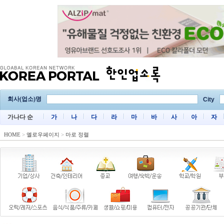
회사(업소)명
City
가나다 순
가
나
다
라
마
바
사
아
자
HOME
>
옐로우페이지
>
마로 정렬