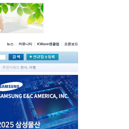
뉴스
|
커뮤니티
|
KWave팬클럽
|
오픈보드
추천키워드
한식
,
여행