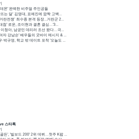
기
 데몬' 완벽한 비주얼 주인공들
 뜨는 달’ 김영대, 표예진에 깜짝 고백...
거란전쟁’ 최수종 본격 등장...거란군 2...
대첩' 로운, 조이현과 결혼 결심…'3...
' 이청아, 남궁민 데리러 조선 왔다…극...
여자 강남순' 배우들의 굿바이 메시지 & ...
·박규영, 학교 밖 데이트 포착 '오늘도 ...
ve 스타톡
기
골든', '빌보드 200' 2위 데뷔…첫주 K팝 ...