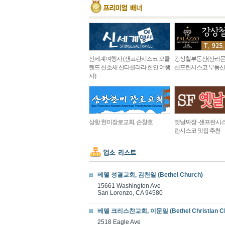
신세계여행사 (샌프란시스코 오클
강상철부동산(산라몬
랜드 산호세 산타클라라 한인 여행
샌프란시스코 부동산
사)
상항 한미장로교회, 손창호
옛날짜장 -샌프란시스
란시스코 맛집 추천
베델 성결교회, 김천일 (Bethel Church)
15661 Washington Ave
San Lorenzo, CA 94580
베델 크리스챤교회, 이문일 (Bethel Christian Ch
2518 Eagle Ave