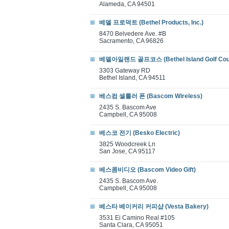
Alameda, CA 94501
베델 프로덕트 (Bethel Products, Inc.)
8470 Belvedere Ave. #B
Sacramento, CA 96826
베델아일랜드 골프코스 (Bethel Island Golf Cou
3303 Gateway RD
Bethel Island, CA 94511
베스컴 셀룰러 폰 (Bascom Wireless)
2435 S. Bascom Ave
Campbell, CA 95008
베스코 전기 (Besko Electric)
3825 Woodcreek Ln
San Jose, CA 95117
베스콤비디오 (Bascom Video Gift)
2435 S. Bascom Ave.
Campbell, CA 95008
베스타 베이커리 커피샵 (Vesta Bakery)
3531 Ei Camino Real #105
Santa Clara, CA 95051