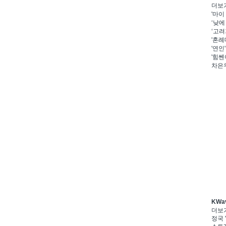
더보
'마이
‘낮에
‘고려
'혼례
'연인
'힘쎈
차은우
KWa
더보
정국 '