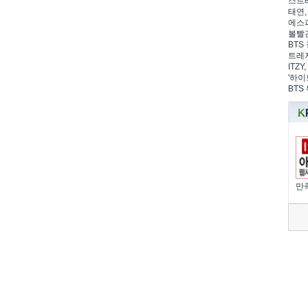
스트레
태연,
에스파
볼빨간
BTS 
트레저
ITZ
'하이
BTS
만