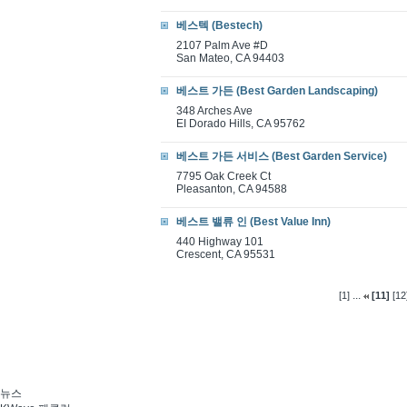
베스텍 (Bestech)
2107 Palm Ave #D
San Mateo, CA 94403
베스트 가든 (Best Garden Landscaping)
348 Arches Ave
EI Dorado Hills, CA 95762
베스트 가든 서비스 (Best Garden Service)
7795 Oak Creek Ct
Pleasanton, CA 94588
베스트 밸류 인 (Best Value Inn)
440 Highway 101
Crescent, CA 95531
...
[1]
[11]
[12
뉴스