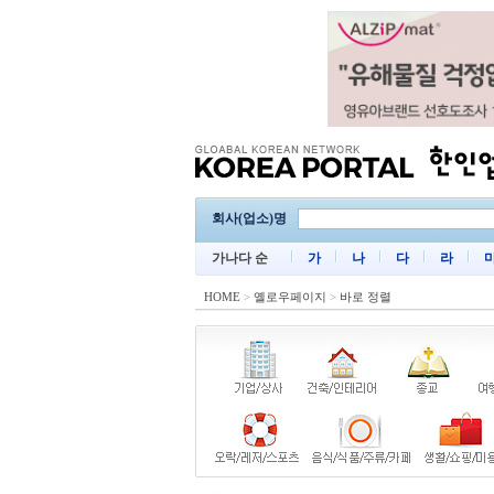
회사(업소)명
가나다 순
가
나
다
라
HOME
>
옐로우페이지
>
바로 정렬