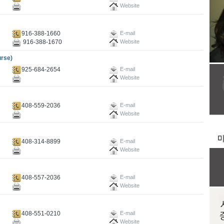
Website
916-388-1660
E-mail
916-388-1670
Website
rse)
925-684-2654
E-mail
Website
408-559-2036
E-mail
Website
408-314-8899
E-mail
Website
408-557-2036
E-mail
Website
408-551-0210
E-mail
Website