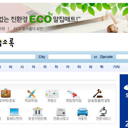
City
Zipcode
or
마
바
사
아
자
차
카
타
파
하
기타