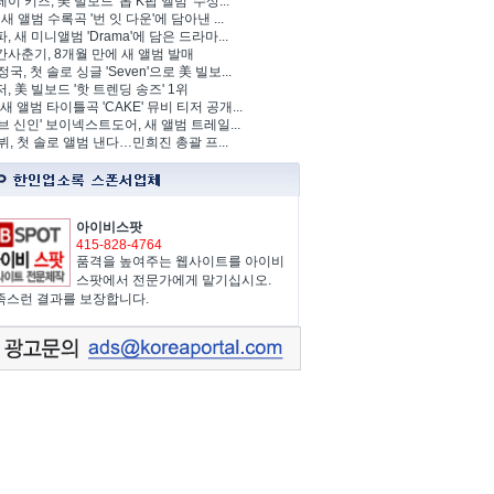
이 키즈, 美 빌보드 '톱 K팝 앨범' 수상...
 새 앨범 수록곡 '번 잇 다운'에 담아낸 ...
, 새 미니앨범 'Drama'에 담은 드라마...
사춘기, 8개월 만에 새 앨범 발매
정국, 첫 솔로 싱글 'Seven'으로 美 빌보...
, 美 빌보드 '핫 트렌딩 송즈' 1위
Y, 새 앨범 타이틀곡 'CAKE' 뮤비 티저 공개...
브 신인' 보이넥스트도어, 새 앨범 트레일...
 뷔, 첫 솔로 앨범 낸다…민희진 총괄 프...
아이비스팟
415-828-4764
품격을 높여주는 웹사이트를 아이비
스팟에서 전문가에게 맡기십시오.
족스런 결과를 보장합니다.