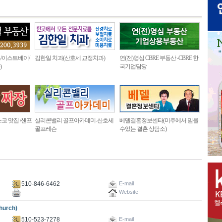
/이스트베이/
김한일 치과(산호세 교정치과)
연(전)영심 CBRE 부동산 -CBRE 한
)
국기업담당
코 맛집 /샌프
실리콘밸리 골프아카데미-산호세
베델결혼정보센타(미주에서 믿을
골프레슨
수있는 결혼 상담소)
510-846-6462
E-mail
Website
urch)
510-523-7278
E-mail