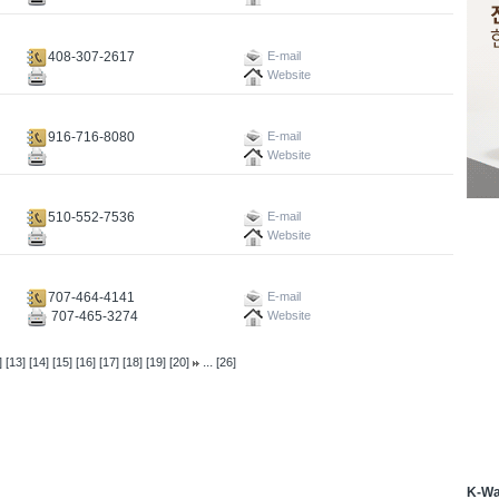
408-307-2617
E-mail
Website
916-716-8080
E-mail
Website
510-552-7536
E-mail
Website
707-464-4141
E-mail
707-465-3274
Website
...
]
[13]
[14]
[15]
[16]
[17]
[18]
[19]
[20]
[26]
K-W