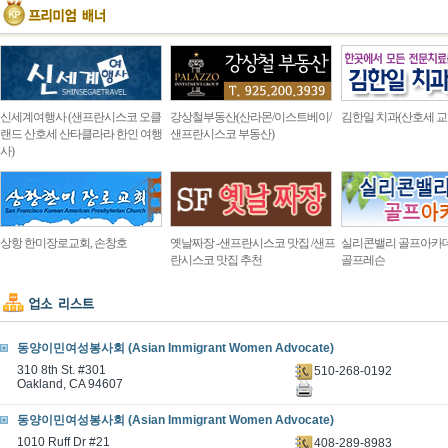
신세계여행사 (샌프란시스코 오클
강상철부동산(산라몬/이스트베이/
김한일 치과(산호세 교
랜드 산호세 산타클라라 한인 여행
샌프란시스코 부동산)
사)
상항 한미장로교회, 손창호
옛날짜장 -샌프란시스코 맛집 /샌프
실리콘밸리 골프아카
란시스코 맛집 추천
골프레슨
동양이민여성봉사회 (Asian Immigrant Women Advocate)
310 8th St. #301
510-268-0192
Oakland, CA 94607
동양이민여성봉사회 (Asian Immigrant Women Advocate)
1010 Ruff Dr #21
408-289-8983