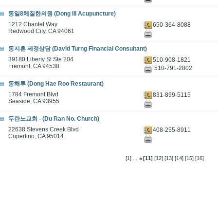
동일8체질한의원 (Dong Ill Acupuncture)
1212 Chantel Way
650-364-8088
Redwood City, CA 94061
동지훈 제정상담 (David Turng Financial Consultant)
39180 Liberty St Ste 204
510-908-1821
Fremont, CA 94538
510-791-2802
동해루 (Dong Hae Roo Restaurant)
1784 Fremont Blvd
831-899-5115
Seaside, CA 93955
두란노교회 - (Du Ran No. Church)
22638 Stevens Creek Blvd
408-255-8911
Cupertino, CA 95014
...
[1]
[11]
[12]
[13]
[14]
[15]
[16]