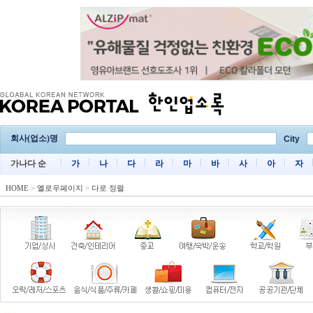
회사(업소)명
City
가나다 순
가
나
다
라
마
바
사
아
자
HOME
>
옐로우페이지
>
다로 정렬