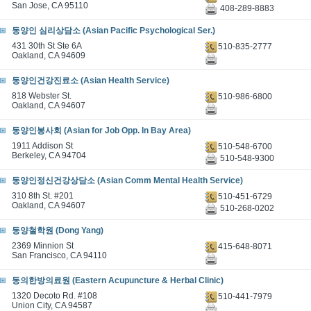
San Jose, CA 95110
408-289-8883
동양인 심리상담소 (Asian Pacific Psychological Ser.)
431 30th St Ste 6A
510-835-2777
Oakland, CA 94609
동양인건강진료소 (Asian Health Service)
818 Webster St.
510-986-6800
Oakland, CA 94607
동양인봉사회 (Asian for Job Opp. In Bay Area)
1911 Addison St
510-548-6700
Berkeley, CA 94704
510-548-9300
동양인정신건강상담소 (Asian Comm Mental Health Service)
310 8th St. #201
510-451-6729
Oakland, CA 94607
510-268-0202
동양철학원 (Dong Yang)
2369 Minnion St
415-648-8071
San Francisco, CA 94110
동의한방의료원 (Eastern Acupuncture & Herbal Clinic)
1320 Decoto Rd. #108
510-441-7979
Union City, CA 94587