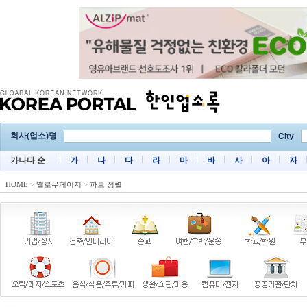
회사(업소)명
City
가나다 순
가
나
다
라
마
바
사
아
자
HOME
>
옐로우페이지
>
파로 정렬