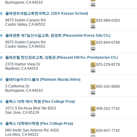
Burlingame, CA 94010
플레젠트재림교회한국학교. (SDA Korean School)
9875 Dublin Canyon Rd.
925-989-0303
Castro Valley, CA 94552
플레젠튼 제7일안식일교회, 원영희 (Pleasanton Korea Sda Ch.)
9875 Dublin Canyon Rd
925-944-0768
Castro Valley, CA 94552
플레즌힐 한인장로교회, 양종관 (Pleasant Hill Ko. Presbyterian Ch.)
2370 Harbor View Dr
925-229-8278
Martinez, CA 94553
플레티늄마즈다.볼보 (Platinum Mazda.Volvo)
3 California Dr.
650-342-8600
Burlingame, CA 94010
플렉스 대학 예비 학원 (Flex College Prep)
1072 S De Anza Blvd Ste B201
408-252-7742
San Jose, CA 95129
플렉스 대학예비학원 (Flex College Prep)
960 North San Antonio Rd. #202
650-947-7742
Los Altos, CA 94022