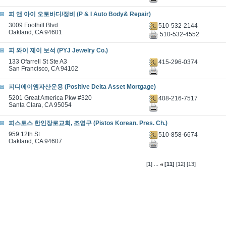
피 앤 아이 오토바디/정비 (P & I Auto Body& Repair)
3009 Foothill Blvd
510-532-2144
Oakland, CA 94601
510-532-4552
피 와이 제이 보석 (PYJ Jewelry Co.)
133 Ofarrell St Ste A3
415-296-0374
San Francisco, CA 94102
피디에이엠자산운용 (Positive Delta Asset Mortgage)
5201 Great America Pkw #320
408-216-7517
Santa Clara, CA 95054
피스토스 한인장로교회, 조영구 (Pistos Korean. Pres. Ch.)
959 12th St
510-858-6674
Oakland, CA 94607
...
[1]
[11]
[12]
[13]