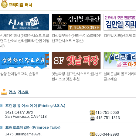
신세계여행사 (샌프란시스코 오클
강상철부동산(산라몬/이스트베이/
김한일 치과(산호세 교
랜드 산호세 산타클라라 한인 여행
샌프란시스코 부동산)
사)
상항 한미장로교회, 손창호
옛날짜장 -샌프란시스코 맛집 /샌프
실리콘밸리 골프아카
란시스코 맛집 추천
골프레슨
프린팅 유 에스 에이 (Printing U.S.A.)
3421 Geary Blvd
415-751-5050
San Francisco, CA 94118
415-751-1313
프림로즈테일러 (Primrose Tailor)
1475 Burlingame Ave.
650-344-2993