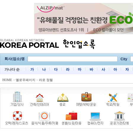
회사(업소)명
City
가나다 순
가
나
다
라
마
바
사
아
자
HOME
>
옐로우페이지
>
라로 정렬