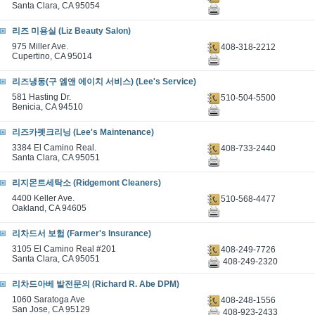
Santa Clara, CA 95054
리즈 미용실 (Liz Beauty Salon)
975 Miller Ave.
408-318-2212
Cupertino, CA 95014
리즈냉동(구 엠앤 에이치 서비스) (Lee's Service)
581 Hasting Dr.
510-504-5500
Benicia, CA 94510
리즈카펫크리닝 (Lee's Maintenance)
3384 El Camino Real.
408-733-2440
Santa Clara, CA 95051
리지몬트세탁소 (Ridgemont Cleaners)
4400 Keller Ave.
510-568-4477
Oakland, CA 94605
리차드서 보험 (Farmer's Insurance)
3105 El Camino Real #201
408-249-7726
Santa Clara, CA 95051
408-249-2320
리차드아베 발전문의 (Richard R. Abe DPM)
1060 Saratoga Ave
408-248-1556
San Jose, CA 95129
408-923-2433