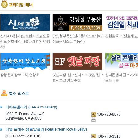
신세계여행사 (샌프란시스코 오클
강상철부동산(산라몬/이스트베이/
김한일 치과(산호세 교
랜드 산호세 산타클라라 한인 여행
샌프란시스코 부동산)
사)
상항 한미장로교회, 손창호
옛날짜장 -샌프란시스코 맛집 /샌프
실리콘밸리 골프아카
란시스코 맛집 추천
골프레슨
리아트갤러리 (Lee Art Gallery)
1031 E. Duane Ave. #K
408-720-8078
Sunnyvale, CA 94085
리얼 프레쉬 생로얄젤리 (Real Fresh Royal Jelly)
3080 Olcott St #110B
408-748-3318