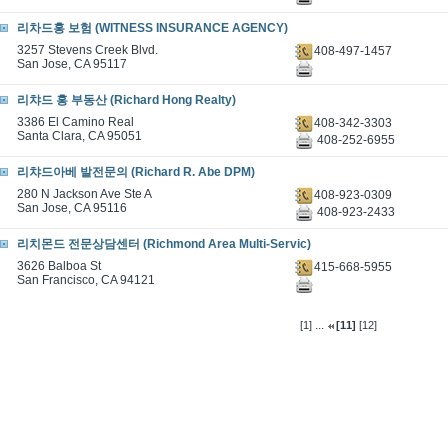
리차드홍 보험 (WITNESS INSURANCE AGENCY)
3257 Stevens Creek Blvd.
408-497-1457
San Jose, CA 95117
리챠드 홍 부동산 (Richard Hong Realty)
3386 El Camino Real
408-342-3303
Santa Clara, CA 95051
408-252-6955
리챠드아베 발전문의 (Richard R. Abe DPM)
280 N Jackson Ave Ste A
408-923-0309
San Jose, CA 95116
408-923-2433
리치몬드 전문상담센터 (Richmond Area Multi-Servic)
3626 Balboa St
415-668-5955
San Francisco, CA 94121
...
[1]
[11]
[12]