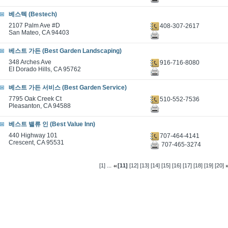
베스텍 (Bestech)
2107 Palm Ave #D
408-307-2617
San Mateo, CA 94403
베스트 가든 (Best Garden Landscaping)
348 Arches Ave
916-716-8080
EI Dorado Hills, CA 95762
베스트 가든 서비스 (Best Garden Service)
7795 Oak Creek Ct
510-552-7536
Pleasanton, CA 94588
베스트 밸류 인 (Best Value Inn)
440 Highway 101
707-464-4141
Crescent, CA 95531
707-465-3274
...
[1]
[11]
[12]
[13]
[14]
[15]
[16]
[17]
[18]
[19]
[20]