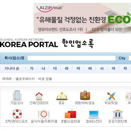
회사(업소)명
City
가나다 순
가
나
다
라
마
바
사
아
자
HOME
>
옐로우페이지
>
바로 정렬