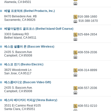
Alameda, CA 94501
베델 프로덕트 (Bethel Products, Inc.)
8470 Belvedere Ave. #B
916-388-1660
Sacramento, CA 96826
916-388-1670
베델아일랜드 골프코스 (Bethel Island Golf Course)
3303 Gateway RD
925-684-2654
Bethel Island, CA 94511
베스컴 셀룰러 폰 (Bascom Wireless)
2435 S. Bascom Ave
408-559-2036
Campbell, CA 95008
베스코 전기 (Besko Electric)
3825 Woodcreek Ln
408-314-8899
San Jose, CA 95117
베스콤비디오 (Bascom Video Gift)
2435 S. Bascom Ave.
408-557-2036
Campbell, CA 95008
베스타 베이커리 커피샵 (Vesta Bakery)
3531 Ei Camino Real #105
408-551-0210
Santa Clara, CA 95051