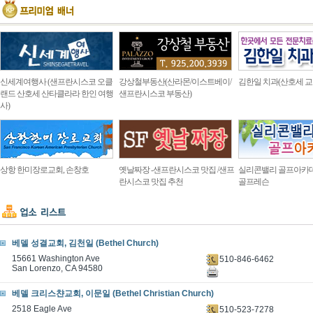
신세계여행사 (샌프란시스코 오클
강상철부동산(산라몬/이스트베이/
김한일 치과(산호세 교
랜드 산호세 산타클라라 한인 여행
샌프란시스코 부동산)
사)
상항 한미장로교회, 손창호
옛날짜장 -샌프란시스코 맛집 /샌프
실리콘밸리 골프아카
란시스코 맛집 추천
골프레슨
베델 성결교회, 김천일 (Bethel Church)
15661 Washington Ave
510-846-6462
San Lorenzo, CA 94580
베델 크리스챤교회, 이문일 (Bethel Christian Church)
2518 Eagle Ave
510-523-7278